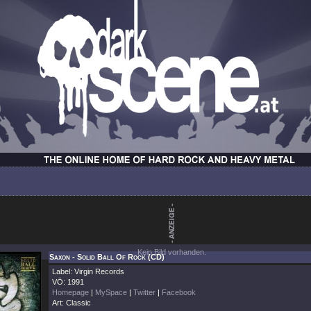
Kein Bild vorhanden.
Saxon - Solid Ball Of Rock (CD)
Label: Virgin Records
VÖ: 1991
Homepage
|
MySpace
|
Twitter
|
Facebook
Art: Classic