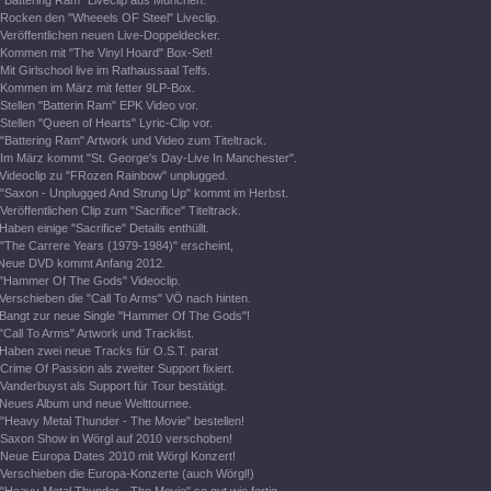
"Battering Ram" Liveclip aus München.
Rocken den "Wheeels OF Steel" Liveclip.
Veröffentlichen neuen Live-Doppeldecker.
Kommen mit "The Vinyl Hoard" Box-Set!
Mit Girlschool live im Rathaussaal Telfs.
Kommen im März mit fetter 9LP-Box.
Stellen "Batterin Ram" EPK Video vor.
Stellen "Queen of Hearts" Lyric-Clip vor.
"Battering Ram" Artwork und Video zum Titeltrack.
Im März kommt "St. George's Day-Live In Manchester".
Videoclip zu "FRozen Rainbow" unplugged.
"Saxon - Unplugged And Strung Up" kommt im Herbst.
Veröffentlichen Clip zum "Sacrifice" Titeltrack.
Haben einige "Sacrifice" Details enthüllt.
"The Carrere Years (1979-1984)" erscheint,
Neue DVD kommt Anfang 2012.
"Hammer Of The Gods" Videoclip.
Verschieben die "Call To Arms" VÖ nach hinten.
Bangt zur neue Single "Hammer Of The Gods"!
"Call To Arms" Artwork und Tracklist.
Haben zwei neue Tracks für O.S.T. parat
Crime Of Passion als zweiter Support fixiert.
Vanderbuyst als Support für Tour bestätigt.
Neues Album und neue Welttournee.
"Heavy Metal Thunder - The Movie" bestellen!
Saxon Show in Wörgl auf 2010 verschoben!
Neue Europa Dates 2010 mit Wörgl Konzert!
Verschieben die Europa-Konzerte (auch Wörgl!)