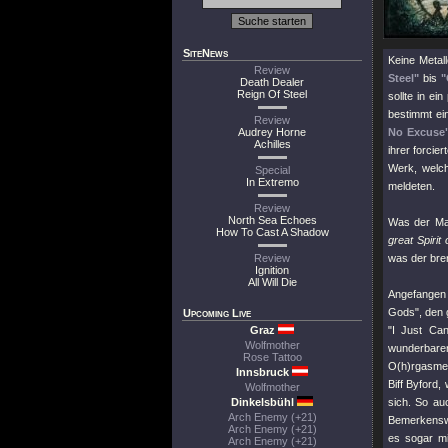
SiteNews
Keine Metal
Review
Steel"
bis
"
Death Dealer
Reign Of Steel
sollte in e
bestimmt ei
Review
Audrey Horne
No Excuse
Achilles
ihrer forci
Werk, welch
Special
In Extremo
meldeten.
Review
North Sea Echoes
Was der Man
How To Cast A Shadow
great Spirit 
Review
was der bre
Ignition
All Will Die
Angefangen 
Gods"
, den
Upcoming Live
Graz
"I Just Ca
Wolfmother
wunderbar
Rose Tattoo
O(h)rgasmen 
Innsbruck
Biff Byford,
Wolfmother
Dinkelsbühl
sich. So au
Arch Enemy (+21)
Bemerkenswe
Arch Enemy (+21)
es sogar mi
Arch Enemy (+21)