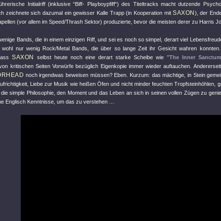
führerische Initialriff (inklusive “Biff- Playboypfiff“) des Titeltracks macht dutzende Psych
SAXON
ich zeichnete sich dazumal ein gewisser Kalle Trapp (in Kooperation mit
), der End
pellen (vor allem im Speed/Thrash Sektor) produzierte, bevor die meisten derer zu Harris J
wenige Bands, die in einem einzigen Riff, und sei es noch so simpel, derart viel Lebensfre
 wohl nur wenig Rock/Metal Bands, die über so lange Zeit ihr Gesicht wahren konnten.
SAXON
 dass
selbst heute noch eine derart starke Scheibe wie
"The Inner Sanctum
von kritischen Seiten Vorwürfe bezüglich Eigenkopie immer wieder auftauchen. Anderersei
ÖRHEAD
noch irgendwas beweisen müssen? Eben. Kurzum: das mächtige, in Stein geme
ufrichtigkeit, Liebe zur Musik wie heißen Öfen und nicht minder feuchten Tropfsteinhöhlen, g
 die simple Philosophie, den Moment und das Leben an sich in seinen vollen Zügen zu gen
ne Englisch Kenntnisse, um das zu verstehen …