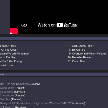
d Ball Of Rock
Ain't Gonna Take It
ar Of The Gods
I'm On Fire
uiem (We Will Remember)
Overture In B-Minor-Refugee
ts In The Sky
Bavarian Beaver
ust Can't Get Enough
Crash Dive
tism Of Fire
xon
Hell, Fire And Damnation
(
Review
)
Carpe Diem
(
Review
)
Inspirations
(
Review
)
Thunderbolt
(
Review
)
Sacrifice
(
Review
)
Heavy Metal Thunder Live – Eagles Over Wacken (DVD+2CD)
(
Review
)
Call To Arms
(
Review
)