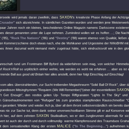
SAXON
lerseele wird jemals daran zweifeln, dass
's kreativste Phase Anfang der Achtzig
Crusader"
sich abzeichnete. In sämtlichen Gazetten wurden und werden jene Meisterwerke
in paar Jahren noch ein kleines, bescheidenes Online Magazin namens Darkscene existiere
nes dieser genannten unter die Lupe nehmen. Zumindest wollen wir es hoffen …; Die Nac
"
(’85),
"Rock The Nations"
(’86) und
"Destiny"
(’88) waren ebenso von Qualität, ließen a
erten Kommerzschiene doch etwas nach, ehe die Mohikaner und Urgesteine der NWoBHM mit 
es ihnen dazumal wohl niemand mehr zugetraut hätte, sich eindrucksvoll wie in den glo
nschaft rund um Frontmann Biff Byford da widerfahren sein mag, von welcher Himmels
of Rock’n’Roll
so urplötzlich einher wehte, wie werden es wohl nie erfahren … aber es ist
nnende Ball aus
good old Britain
hier alles anstellt, denn hier folgt Einschlag auf Einschlag!
vom alles überstrahlenden, zur Sucht treibenden Megaohrwurm
"Solid Ball Of Rock"
, über 
SAXO
 grandiosen Mitsinghymnen
"Requiem (We Will Remember)"
(einer der essentiellsten
n't Get Enough"
, den restlos geilen Up- Tempo Riffgranaten
"Lights In The Sky"
un
en Gänsehautmomenten von
"Refugee"
bis zum grandios stampfenden Rausschmeißer
"
garantiert. Wieder und wieder. Ach ja, über all dem thront selbstverständlich ein bereits d
 was nix zur Sache tut, denn dank seiner unverwechselbaren Stimme gilt er auf Konserve wi
SAXON
ch hier, auf dem zehnten
Studioalbum, wo er den Jungbrunnen abermals für si
rt ist auch der durch und durch vollmundig- warme Klampfensound des Traumduos Graham
MALICE
t dem sensationellen Klang der ersten
(
"In The Beginning…"
) aufnehmen k