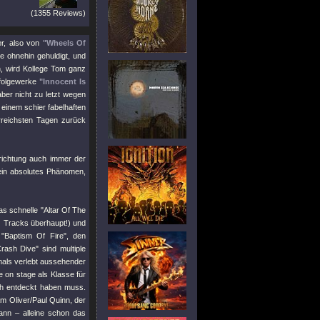
(1355 Reviews)
er, also von
"Wheels Of
 ohnehin gehuldigt, und
n, wird Kollege Tom ganz
hfolgewerke
"Innocent Is
ber nicht zu letzt wegen
einem schier fabelhaften
rreichsten Tagen zurück
richtung auch immer der
 ein absolutes Phänomen,
das schnelle
"Altar Of The
N
Tracks überhaupt!) und
d
"Baptism Of Fire"
, den
Crash Dive"
sind multiple
amals verlebt aussehender
e on stage als Klasse für
ch entdeckt haben muss.
 Oliver/Paul Quinn, der
ann – alleine schon das