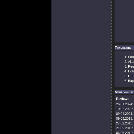
Trackliste
Soli
Alt
Req
Ligh
I J
Bap
Mehr von Sa
Reviews
26.01.2024:
10.02.2022:
09.04.2021:
09.03.2018:
27.02.2013:
21.05.2012:
06.06.2011: