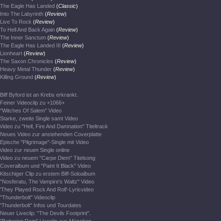
The Eagle Has Landed
(
Classic
)
Into The Labyrinth
(
Review
)
Live To Rock
(
Review
)
To Hell And Back Again
(
Review
)
The Inner Sanctum
(
Review
)
The Eagle Has Landed III
(
Review
)
Lionheart
(
Review
)
The Saxon Chronicles
(
Review
)
Heavy Metal Thunder
(
Review
)
Killing Ground
(
Review
)
Biff Byford ist an Krebs erkrankt.
Feiner Videoclip zu +1066+
"Witches Of Salem" Video
Starke, zweite Single samt Video
Video zu "Hell, Fire And Damnation" Titeltrack
Neues Video zur anstehenden Coverplatte
Epische "Pilgrimage"-Single mit Video
Video zur neuen Single online
Video zu neuem "Carpe Diem" Titelsong
Coveralbum und "Paint It Black" Video
Kitschiger Clip zu erstem Biff-Soloalbum
"Nosferatu, The Vampire's Waltz" Video
'They Played Rock And Roll'-Lyricvideo
"Thunderbolt" Videoclip
"Thunderbolt" Infos und Tourdates
Neuer Liveclip: "The Devils Footprint".