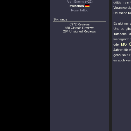
Arch Enemy (+21)
göttlich ver
München
Verantwortl
Rose Tattoo
Deutsche Ka
Statistics
Es gibt nur 
6972 Reviews
458 Classic Reviews
Und es gibt
284 Unsigned Reviews
Tatsache,
wenngleich 
MOT
oder
Jahren für A
genauso für
es auch kei