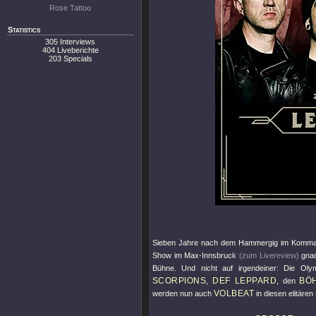
Rose Tattoo
Statistics
305 Interviews
404 Liveberichte
203 Specials
Sieben Jahre nach dem Hammergig im Komm
Show im Max-Innsbruck
(zum Livereview)
gnad
Bühne. Und nicht auf irgendeiner: Die Ol
SCORPIONS
DEF LEPPARD
BÖ
,
, den
VOLBEAT
werden nun auch
in diesen elitären