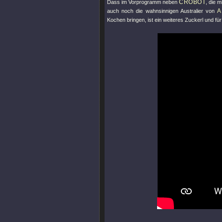
CROBOT
Dass im Vorprogramm neben
, die 
A
auch noch die wahnsinnigen Australier von
Kochen bringen, ist ein weiteres Zuckerl und f