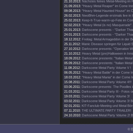
21.10.2013:
Nächstes feines Metal-Meeting im P
21.09.2013:
"Heavy Metal Reaper" im Come Inn
09.08.2013:
"Heavy Metal Haunted House" im 
26.02.2013:
NwoBhm-Legende erstmals live in I
25.02.2013:
Keep-It-True-warm-up-Fete im Com
02.02.2013:
"Heavy Metal (is no) Masquerade".
25.01.2013:
Darkscene presents - "Darker Tha
24.01.2013:
Darkscene presents - "Darker Tha
18.12.2012:
Freitag: Metal Armageddon in der B
25.11.2012:
Manic Disease springen für Liquid St
27.10.2012:
Darkscene presents: "Operation Win
21.10.2012:
Heavy Metal (pre)Halloween in Inn
18.09.2012:
Darkscene prestents: "Italian Metal
05.09.2012:
Darkscene prestents: "Italian Metal
11.08.2012:
Darkscene Metal Party Volume V !
06.05.2012:
"Heavy Metal Battle" in der Come I
18.03.2012:
"Heavy Metal Mania" in der Come I
15.08.2011:
Darkscene Metal Party Volume 4!!!
03.06.2011:
Darkscene presents: The Poodles i
21.03.2011:
Darkscene Metal Party III - Fotos on
19.03.2011:
Darkscene Metal Party Volume 3!
03.02.2011:
Darkscene Metal Party Volume 3! B
02.01.2011:
KIT-Fanclub-Meeting und Metal Bör
07.11.2010:
THE ULTIMATE PARTY TRAILER!
24.10.2010:
Darkscene Metal Party Volume 2! B
© D