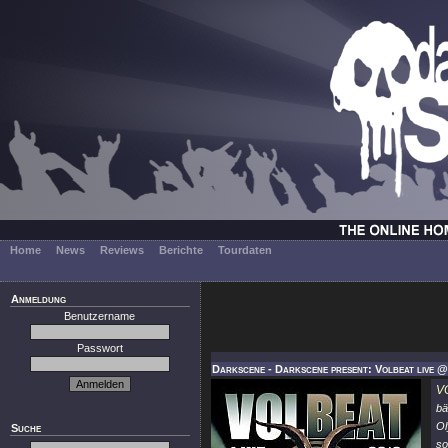
Home
News
Reviews
Berichte
Tourdaten
Anmeldung
Benutzername
Passwort
Darkscene - Darkscene present: Volbeat live 
V
b
Ol
Suche
s