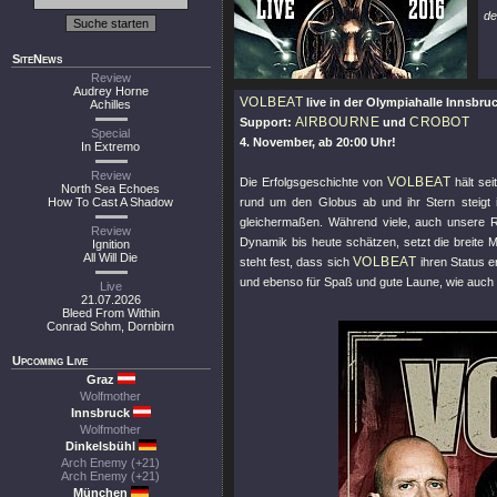
de
SiteNews
Review
Audrey Horne
VOLBEAT
live in der Olympiahalle Innsbru
Achilles
AIRBOURNE
CROBOT
Support:
und
Special
4. November, ab 20:00 Uhr!
In Extremo
Review
VOLBEAT
Die Erfolgsgeschichte von
hält sei
North Sea Echoes
How To Cast A Shadow
rund um den Globus ab und ihr Stern steigt 
gleichermaßen. Während viele, auch unsere R
Review
Dynamik bis heute schätzen, setzt die breite
Ignition
All Will Die
VOLBEAT
steht fest, dass sich
ihren Status e
und ebenso für Spaß und gute Laune, wie auch f
Live
21.07.2026
Bleed From Within
Conrad Sohm, Dornbirn
Upcoming Live
Graz
Wolfmother
Innsbruck
Wolfmother
Dinkelsbühl
Arch Enemy (+21)
Arch Enemy (+21)
München