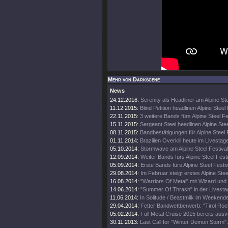
Mehr von Darkscene
News
24.12.2016:
Serenity als Headliner am Alpine Ste
11.12.2015:
Blind Petition headlinen Alpine Steel 
22.11.2015:
3 weitere Bands fürs Alpine Steel Fe
15.11.2015:
Sergeant Steel headlinen Alpine Stee
08.11.2015:
Bandbestätigungen für Alpine Steel 
01.11.2014:
Brazilien Overkill heute im Livestag
05.10.2014:
Stormwave am Alpine Steel Festival
12.09.2014:
Weiter Bands fürs Alpine Steel Festi
05.09.2014:
Erste Bands fürs Alpine Steel Festi
29.08.2014:
Im Februar steigt erstes Alpine Stee
16.08.2014:
"Warriors Of Metal" mit Wizard und 
14.06.2014:
"Summer Of Thrash" in der Livesta
11.06.2014:
In Solitude / Beastmilk im Weekende
29.04.2014:
Fetter Bandwettberwerb: "Tirol Rock
05.02.2014:
Full Metal Cruise 2015 bereits ausv
30.11.2013:
Last Call for "Winter Demon Storm".