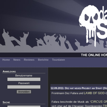
Home
News
Reviews
Berichte
Tourdaten
Anmeldung
Benutzername
Passwort
12.09.2011: Dez hat neues Projekt am Start (De
LAMB OF GOD
Frontmann Dez Fafara und
-
CIRCUS O
Fafara beschreibt die Musik als
"
Suche
T
sich eher auf die Chicagoer Doomlegenden