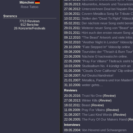
München
28.05.2013:
Albuminfos, Artwork und Tourankün
Rose Tattoo
27.06.2012:
Unterzeichnen Deal bei Napalm Re
10.06.2011:
Covern Metallica Song für Tribute 
Statistics
10.02.2011:
Stellen den "Dead To Right" Videocli
7713 Reviews
05.02.2011:
Der nächste neue Song steht bereit
912 Berichte
29.01.2011:
Weiterer neuer Song von "Beast" on
26 Konzerte/Festivals
09.01.2011:
Hört euch den ersten neuen Song a
09.12.2010:
"The Beast" Artwork und viele Infos
04.02.2010:
"Another Night In London" Videoclip 
29.10.2009:
"Fate Stepped In" Videoclip online.
09.08.2009:
Tourvideo der "Thrash & Burn Tour
23.06.2009:
Nächste G’nackwatschn online.
22.05.2009:
"Pray For Villains" Titeltrack steht b
10.03.2009:
Studioalbum No. 4 kündigt sich an
01.05.2008:
"Clouds Over California" Clip online
12.08.2007:
Auf Deutschlandreise!
21.01.2007:
Metallica, Pantera und Iron Maiden?
31.10.2006:
weiter gehts....
Reviews
20.05.2016:
Trust No One
(
Review
)
27.08.2013:
Winter Kills
(
Review
)
18.02.2011:
Beast
(
Review
)
11.09.2009:
Pray For Villains
(
Review
)
31.08.2007:
The Last Kind Words
(
Review
)
22.06.2005:
The Fury Of Our Makers Hand
(
Re
Interviews
09.05.2004:
Von Hexerei und Schwangeren