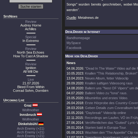
Songs" wurden bereits geschrieben, wobei Mo
werden".
SiteNews
Quelle
: Metalnews.de
Review
Audrey Horne
Achilles
DevilDriver im Internet
Special
Bandhomepage
In Extremo
MySpace
Facebook
Review
North Sea Echoes
How To Cast A Shadow
Mehr von DevilDriver
News
Review
Ignition
04.06.2026:
"Dead In The Water" Video auf die
All Will Die
10.05.2023:
Knallen "This Relationship, Broken"
13.04.2023:
Neues Album, fetter Videoclip
Live
21.07.2026
28.09.2020:
Knallen saftigen Videosong raus
Bleed From Within
14.08.2020:
Ballern uns "Nest OF Vipers" um d
Conrad Sohm, Dornbirn
04.07.2020:
Ballern Video zu "Iona" raus.
23.05.2020:
Albuminfos und erstes Video.
Upcoming Live
26.04.2018:
Erste Hörprobe des Country-Cove
Graz
28.03.2018:
Geben Details zum Coveralbum be
Wolfmother
15.05.2016:
"Daybreak" Videoclip online
Innsbruck
22.11.2015:
Recordings am Laufen, VÖ im Frühj
Wolfmother
27.06.2014:
Veröffentlichen das "Gutted" Lyric-
Dinkelsbühl
28.01.2014:
Starten bald in Europa-Tour.
Arch Enemy (+21)
Arch Enemy (+21)
05.08.2013:
Wuchten den "The Appetite" Clip ra
Arch Enemy (+21)
12.07.2013:
Spendieren brandneues Lyric-Vide