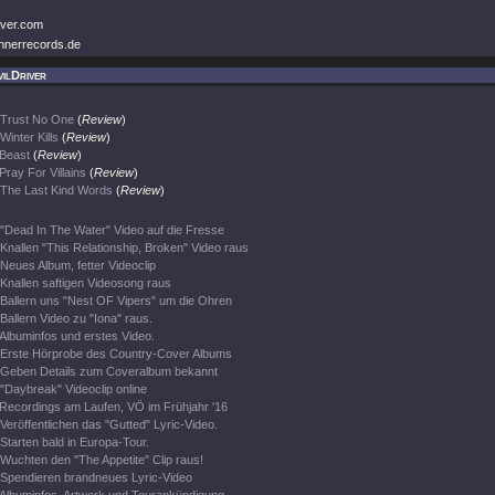
iver.com
nnerrecords.de
ilDriver
Trust No One
(
Review
)
Winter Kills
(
Review
)
Beast
(
Review
)
Pray For Villains
(
Review
)
The Last Kind Words
(
Review
)
"Dead In The Water" Video auf die Fresse
Knallen "This Relationship, Broken" Video raus
Neues Album, fetter Videoclip
Knallen saftigen Videosong raus
Ballern uns "Nest OF Vipers" um die Ohren
Ballern Video zu "Iona" raus.
Albuminfos und erstes Video.
Erste Hörprobe des Country-Cover Albums
Geben Details zum Coveralbum bekannt
"Daybreak" Videoclip online
Recordings am Laufen, VÖ im Frühjahr '16
Veröffentlichen das "Gutted" Lyric-Video.
Starten bald in Europa-Tour.
Wuchten den "The Appetite" Clip raus!
Spendieren brandneues Lyric-Video