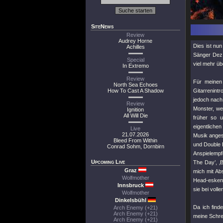
SiteNews
Review
Audrey Horne
Dies ist nu
Achilles
Sänger Dez 
Special
viel mehr ü
In Extremo
Review
Für meinen
North Sea Echoes
How To Cast A Shadow
Gitarrenint
jedoch nach 
Review
Monster, we
Ignition
All Will Die
früher so 
eigentliche
Live
21.07.2026
Musik anges
Bleed From Within
und Double B
Conrad Sohm, Dornbirn
Anspielempfe
Upcoming Live
The Day’, ‚B
Graz
mich mit Ab
Wolfmother
Head-esken 
Innsbruck
sie bei volle
Wolfmother
Dinkelsbühl
Da ich find
Arch Enemy (+21)
Arch Enemy (+21)
meine Schre
Arch Enemy (+21)