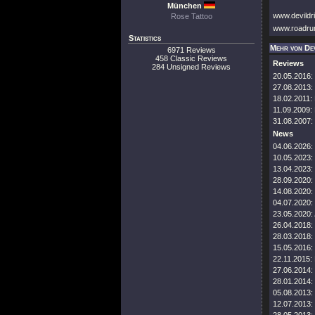
München
www.devildr
Rose Tattoo
www.roadru
Statistics
Mehr von Dev
6971 Reviews
458 Classic Reviews
Reviews
284 Unsigned Reviews
20.05.2016:
27.08.2013:
18.02.2011:
11.09.2009:
31.08.2007:
News
04.06.2026:
10.05.2023:
13.04.2023:
28.09.2020:
14.08.2020:
04.07.2020:
23.05.2020:
26.04.2018:
28.03.2018:
15.05.2016:
22.11.2015:
27.06.2014:
28.01.2014:
05.08.2013:
12.07.2013: