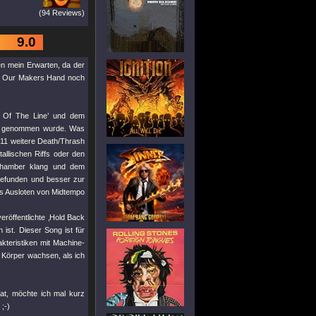
(94 Reviews)
9.0
en mein Erwarten, da der
Of Our Makers Hand noch
d Of The Line’ und dem
rt, genommen wurde. Was
d 11 weitere Death/Thrash
llischen Riffs oder den
Chamber klang und dem
 gefunden und besser zur
es Ausloten von Midtempo
eröffentlichte ‚Hold Back
 ist. Dieser Song ist für
kteristiken mit Machine-
 Körper wachsen, als ich
hat, möchte ich mal kurz
;-)