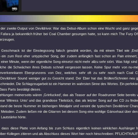
n der zweite Output von Devildriver. War das Debut-Album schon eine Wucht und ganz geg
Fafara ja bekanntlich früher bei Coal Chamber gesungen hatte, so kann mich The Fury 
berzeugen.
 Geschmack ist der Einstiegssong falsch gewählt worden, da mit einem Titel wie ‚En
ro ein zum Rest eher untypischer Song, der zudem anfänglich fast schon an Pain erinne
einer Minute, wenn der eigentliche Song einsetzt nicht mehr allzu sehr stört. Was folgt sin
lche die Schwächen ihres Debuts schnell vergessen lassen. Keine Spur mehr von nu-meta
unverkennbaren Ebergrunzens von Dez, welches sehr oft zu sehr noch nach Coal 
n Devildriver Sound weniger gut zu Gesicht stand. Der Eber hat das Brüllen/Schreien neu
chmiedet. Die Schlagzeugarbeit ist ein Hammer im wahrsten Sinne des Wortes. Ein perfekt
ass Parts bestätigt dieses.
hlungen meinerseits wären ‚Grinfucked’, das als Teaser auf der Roadrunner Seite bereits v
ear Witness Unto’ und das grandiose Titelstück, das als letzter Song auf der CD zu finden
stand die beste Nummer im bisherigen Metaljahr und vereint die typischen Devildriver Chara
Melodien. Zudem ließen mir die Gitarren bei diesem Song eine wohlige Gänsehaut über den
r Lautstärke hörte.
e dass diese Platte vom Anfang bis zum Schluss eigentlich keinen wirklichen Aushänger 
iber-Kollegen zitieren und als Abschluss dieses Wort hier noch hinschreiben: PFLICHTKAUF 