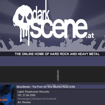
Kein Bild vorhanden.
DevilDriver - The Fury Of Our Makers Hand (CD)
Label: Roadrunner Records
VÖ: 27.06.2005
Homepage
|
MySpace
|
Facebook
Art: Review