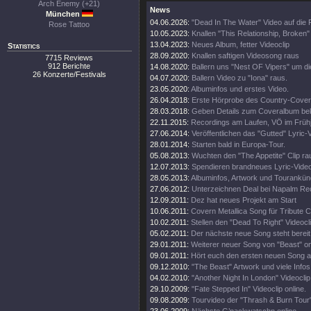
Arch Enemy (+21)
News
München
04.06.2026:
"Dead In The Water" Video auf die
Rose Tattoo
10.05.2023:
Knallen "This Relationship, Broken"
13.04.2023:
Neues Album, fetter Videoclip
Statistics
28.09.2020:
Knallen saftigen Videosong raus
7715 Reviews
912 Berichte
14.08.2020:
Ballern uns "Nest OF Vipers" um d
26 Konzerte/Festivals
04.07.2020:
Ballern Video zu "Iona" raus.
23.05.2020:
Albuminfos und erstes Video.
26.04.2018:
Erste Hörprobe des Country-Cove
28.03.2018:
Geben Details zum Coveralbum be
22.11.2015:
Recordings am Laufen, VÖ im Frühj
27.06.2014:
Veröffentlichen das "Gutted" Lyric-
28.01.2014:
Starten bald in Europa-Tour.
05.08.2013:
Wuchten den "The Appetite" Clip ra
12.07.2013:
Spendieren brandneues Lyric-Vide
28.05.2013:
Albuminfos, Artwork und Tourankün
27.06.2012:
Unterzeichnen Deal bei Napalm Re
12.09.2011:
Dez hat neues Projekt am Start
10.06.2011:
Covern Metallica Song für Tribute 
10.02.2011:
Stellen den "Dead To Right" Videocli
05.02.2011:
Der nächste neue Song steht bereit
29.01.2011:
Weiterer neuer Song von "Beast" on
09.01.2011:
Hört euch den ersten neuen Song a
09.12.2010:
"The Beast" Artwork und viele Infos
04.02.2010:
"Another Night In London" Videoclip 
29.10.2009:
"Fate Stepped In" Videoclip online.
09.08.2009:
Tourvideo der "Thrash & Burn Tour