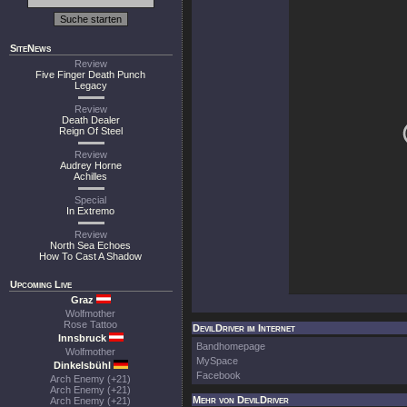
SiteNews
Review
Five Finger Death Punch
Legacy
Review
Death Dealer
Reign Of Steel
Review
Audrey Horne
Achilles
Special
In Extremo
Review
North Sea Echoes
How To Cast A Shadow
Upcoming Live
Graz
Wolfmother
Rose Tattoo
DevilDriver im Internet
Innsbruck
Bandhomepage
Wolfmother
MySpace
Dinkelsbühl
Facebook
Arch Enemy (+21)
Arch Enemy (+21)
Mehr von DevilDriver
Arch Enemy (+21)