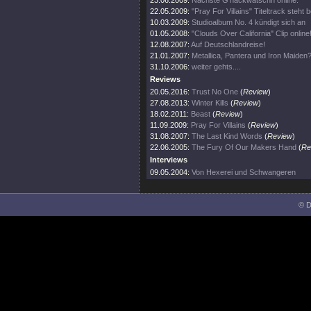
23.06.2009:
Nächste G’nackwatschn online.
22.05.2009:
"Pray For Villains" Titeltrack steht b
10.03.2009:
Studioalbum No. 4 kündigt sich an
01.05.2008:
"Clouds Over California" Clip online
12.08.2007:
Auf Deutschlandreise!
21.01.2007:
Metallica, Pantera und Iron Maiden?
31.10.2006:
weiter gehts....
Reviews
20.05.2016:
Trust No One
(
Review
)
27.08.2013:
Winter Kills
(
Review
)
18.02.2011:
Beast
(
Review
)
11.09.2009:
Pray For Villains
(
Review
)
31.08.2007:
The Last Kind Words
(
Review
)
22.06.2005:
The Fury Of Our Makers Hand
(
Re
Interviews
09.05.2004:
Von Hexerei und Schwangeren
© D