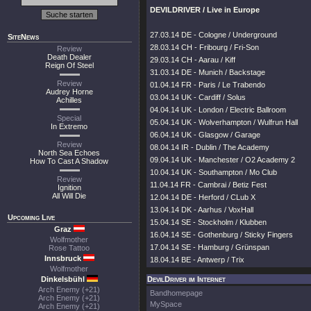
DEVILDRIVER / Live in Europe
27.03.14 DE - Cologne / Underground
SiteNews
28.03.14 CH - Fribourg / Fri-Son
Review
Death Dealer
29.03.14 CH - Aarau / Kiff
Reign Of Steel
31.03.14 DE - Munich / Backstage
Review
01.04.14 FR - Paris / Le Trabendo
Audrey Horne
03.04.14 UK - Cardiff / Solus
Achilles
04.04.14 UK - London / Electric Ballroom
Special
05.04.14 UK - Wolverhampton / Wulfrun Hall
In Extremo
06.04.14 UK - Glasgow / Garage
Review
08.04.14 IR - Dublin / The Academy
North Sea Echoes
09.04.14 UK - Manchester / O2 Academy 2
How To Cast A Shadow
10.04.14 UK - Southampton / Mo Club
Review
11.04.14 FR - Cambrai / Betiz Fest
Ignition
All Will Die
12.04.14 DE - Herford / CLub X
13.04.14 DK - Aarhus / VoxHall
Upcoming Live
15.04.14 SE - Stockholm / Klubben
Graz
16.04.14 SE - Gothenburg / Sticky Fingers
Wolfmother
17.04.14 SE - Hamburg / Grünspan
Rose Tattoo
Innsbruck
18.04.14 BE - Antwerp / Trix
Wolfmother
Dinkelsbühl
DevilDriver im Internet
Arch Enemy (+21)
Bandhomepage
Arch Enemy (+21)
MySpace
Arch Enemy (+21)