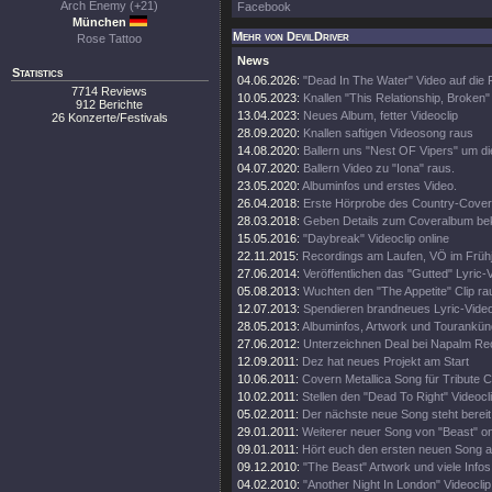
Arch Enemy (+21)
Facebook
München
Mehr von DevilDriver
Rose Tattoo
News
Statistics
04.06.2026:
"Dead In The Water" Video auf die
7714 Reviews
10.05.2023:
Knallen "This Relationship, Broken"
912 Berichte
13.04.2023:
Neues Album, fetter Videoclip
26 Konzerte/Festivals
28.09.2020:
Knallen saftigen Videosong raus
14.08.2020:
Ballern uns "Nest OF Vipers" um d
04.07.2020:
Ballern Video zu "Iona" raus.
23.05.2020:
Albuminfos und erstes Video.
26.04.2018:
Erste Hörprobe des Country-Cove
28.03.2018:
Geben Details zum Coveralbum be
15.05.2016:
"Daybreak" Videoclip online
22.11.2015:
Recordings am Laufen, VÖ im Frühj
27.06.2014:
Veröffentlichen das "Gutted" Lyric-
05.08.2013:
Wuchten den "The Appetite" Clip ra
12.07.2013:
Spendieren brandneues Lyric-Vide
28.05.2013:
Albuminfos, Artwork und Tourankün
27.06.2012:
Unterzeichnen Deal bei Napalm Re
12.09.2011:
Dez hat neues Projekt am Start
10.06.2011:
Covern Metallica Song für Tribute 
10.02.2011:
Stellen den "Dead To Right" Videocli
05.02.2011:
Der nächste neue Song steht bereit
29.01.2011:
Weiterer neuer Song von "Beast" on
09.01.2011:
Hört euch den ersten neuen Song a
09.12.2010:
"The Beast" Artwork und viele Infos
04.02.2010:
"Another Night In London" Videoclip 