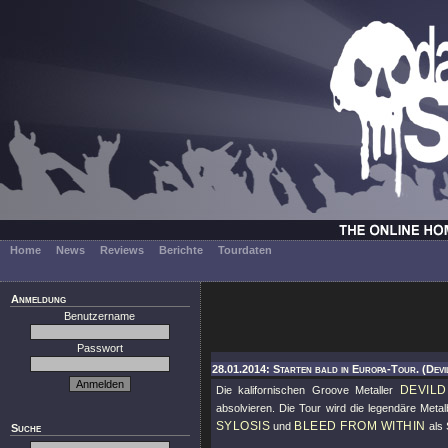
Home
News
Reviews
Berichte
Tourdaten
Anmeldung
Benutzername
Passwort
28.01.2014: Starten bald in Europa-Tour. (Devi
DEVILD
Die kalifornischen Groove Metaller
absolvieren. Die Tour wird die legendäre Metal
SYLOSIS
BLEED FROM WITHIN
und
als 
Suche