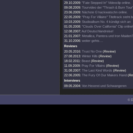
29.10.2009:
"Fate Stepped In" Videoclip online.
09.08.2009:
Tourvideo der "Thrash & Burn Tour
23.06.2009:
Nächste G’nackwatschn online.
22.05.2009:
"Pray For Villains" Titeltrack steht b
10.03.2009:
Studioalbum No. 4 kündigt sich an
01.05.2008:
"Clouds Over California" Clip online
12.08.2007:
Auf Deutschlandreise!
21.01.2007:
Metallica, Pantera und Iron Maiden?
31.10.2006:
weiter gehts....
Reviews
20.05.2016:
Trust No One
(
Review
)
27.08.2013:
Winter Kills
(
Review
)
18.02.2011:
Beast
(
Review
)
11.09.2009:
Pray For Villains
(
Review
)
31.08.2007:
The Last Kind Words
(
Review
)
22.06.2005:
The Fury Of Our Makers Hand
(
Re
Interviews
09.05.2004:
Von Hexerei und Schwangeren
© D