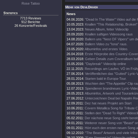
Rose Tattoo
Mehr von DevilDriver
Statistics
News
7713 Reviews
04.06.2026:
"Dead In The Water" Video auf die
912 Berichte
10.05.2023:
Knallen "This Relationship, Broken"
26 Konzerte/Festivals
13.04.2023:
Neues Album, fetter Videoclip
28.09.2020:
Knallen saftigen Videosong raus
14.08.2020:
Ballern uns "Nest OF Vipers" um d
04.07.2020:
Ballern Video zu "Iona" raus.
23.05.2020:
Albuminfos und erstes Video.
26.04.2018:
Erste Hörprobe des Country-Cove
28.03.2018:
Geben Details zum Coveralbum be
15.05.2016:
"Daybreak" Videoclip online
22.11.2015:
Recordings am Laufen, VÖ im Frühj
27.06.2014:
Veröffentlichen das "Gutted" Lyric-
28.01.2014:
Starten bald in Europa-Tour.
05.08.2013:
Wuchten den "The Appetite" Clip ra
12.07.2013:
Spendieren brandneues Lyric-Vide
28.05.2013:
Albuminfos, Artwork und Tourankün
27.06.2012:
Unterzeichnen Deal bei Napalm Re
12.09.2011:
Dez hat neues Projekt am Start
10.06.2011:
Covern Metallica Song für Tribute 
10.02.2011:
Stellen den "Dead To Right" Videocli
05.02.2011:
Der nächste neue Song steht bereit
29.01.2011:
Weiterer neuer Song von "Beast" on
09.01.2011:
Hört euch den ersten neuen Song a
09.12.2010:
"The Beast" Artwork und viele Infos
29.10.2009:
"Fate Stepped In" Videoclip online.