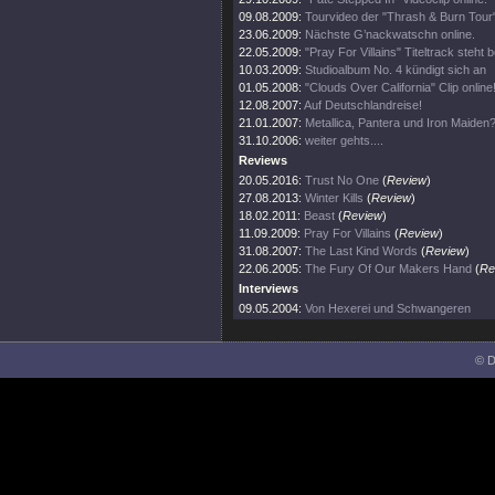
09.08.2009:
Tourvideo der "Thrash & Burn Tour
23.06.2009:
Nächste G’nackwatschn online.
22.05.2009:
"Pray For Villains" Titeltrack steht b
10.03.2009:
Studioalbum No. 4 kündigt sich an
01.05.2008:
"Clouds Over California" Clip online
12.08.2007:
Auf Deutschlandreise!
21.01.2007:
Metallica, Pantera und Iron Maiden?
31.10.2006:
weiter gehts....
Reviews
20.05.2016:
Trust No One
(
Review
)
27.08.2013:
Winter Kills
(
Review
)
18.02.2011:
Beast
(
Review
)
11.09.2009:
Pray For Villains
(
Review
)
31.08.2007:
The Last Kind Words
(
Review
)
22.06.2005:
The Fury Of Our Makers Hand
(
Re
Interviews
09.05.2004:
Von Hexerei und Schwangeren
© D