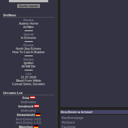
SiteNews
Review
Audrey Horne
Achilles
Special
In Extremo
Review
North Sea Echoes
How To Cast A Shadow
Review
Ignition
All Will Die
Live
21.07.2026
Bleed From Within
Conrad Sohm, Dornbirn
Upcoming Live
Graz
Wolfmother
Innsbruck
Wolfmother
DevilDriver im Internet
Dinkelsbühl
Bandhomepage
Arch Enemy (+21)
MySpace
Arch Enemy (+21)
München
Facebook