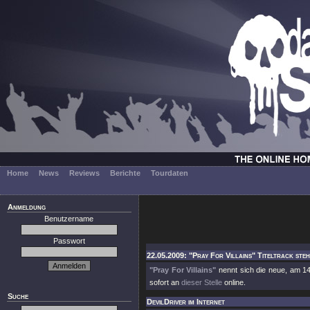
Home
News
Reviews
Berichte
Tourdaten
Anmeldung
Benutzername
Passwort
22.05.2009: "Pray For Villains" Titeltrack steht
"Pray For Villains"
nennt sich die neue, am 14
sofort an
dieser Stelle
online.
Suche
DevilDriver im Internet