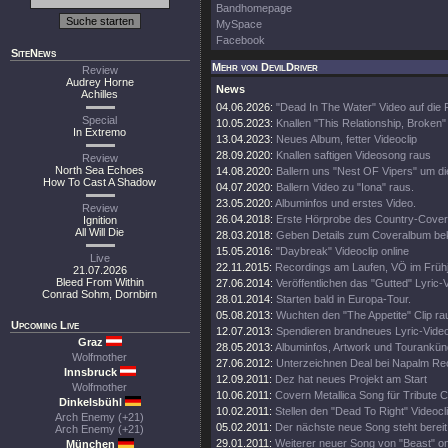
Bandhomepage
MySpace
Facebook
SiteNews
Mehr von DevilDriver
Review
Audrey Horne
News
Achilles
04.06.2026:
"Dead In The Water" Video auf die
Special
10.05.2023:
Knallen "This Relationship, Broken"
In Extremo
13.04.2023:
Neues Album, fetter Videoclip
28.09.2020:
Knallen saftigen Videosong raus
Review
North Sea Echoes
14.08.2020:
Ballern uns "Nest OF Vipers" um d
How To Cast A Shadow
04.07.2020:
Ballern Video zu "Iona" raus.
23.05.2020:
Albuminfos und erstes Video.
Review
26.04.2018:
Erste Hörprobe des Country-Cove
Ignition
All Will Die
28.03.2018:
Geben Details zum Coveralbum be
15.05.2016:
"Daybreak" Videoclip online
Live
22.11.2015:
Recordings am Laufen, VÖ im Frühj
21.07.2026
Bleed From Within
27.06.2014:
Veröffentlichen das "Gutted" Lyric-
Conrad Sohm, Dornbirn
28.01.2014:
Starten bald in Europa-Tour.
05.08.2013:
Wuchten den "The Appetite" Clip ra
Upcoming Live
12.07.2013:
Spendieren brandneues Lyric-Vide
Graz
28.05.2013:
Albuminfos, Artwork und Tourankün
Wolfmother
27.06.2012:
Unterzeichnen Deal bei Napalm Re
Innsbruck
12.09.2011:
Dez hat neues Projekt am Start
Wolfmother
10.06.2011:
Covern Metallica Song für Tribute 
Dinkelsbühl
10.02.2011:
Stellen den "Dead To Right" Videocli
Arch Enemy (+21)
05.02.2011:
Der nächste neue Song steht bereit
Arch Enemy (+21)
29.01.2011:
Weiterer neuer Song von "Beast" on
München