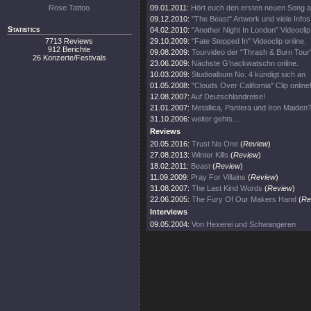
Rose Tattoo
09.01.2011:
Hört euch den ersten neuen Song a
09.12.2010:
"The Beast" Artwork und viele Infos
Statistics
04.02.2010:
"Another Night In London" Videoclip 
7713 Reviews
29.10.2009:
"Fate Stepped In" Videoclip online.
912 Berichte
09.08.2009:
Tourvideo der "Thrash & Burn Tour
26 Konzerte/Festivals
23.06.2009:
Nächste G’nackwatschn online.
10.03.2009:
Studioalbum No. 4 kündigt sich an
01.05.2008:
"Clouds Over California" Clip online
12.08.2007:
Auf Deutschlandreise!
21.01.2007:
Metallica, Pantera und Iron Maiden?
31.10.2006:
weiter gehts....
Reviews
20.05.2016:
Trust No One
(
Review
)
27.08.2013:
Winter Kills
(
Review
)
18.02.2011:
Beast
(
Review
)
11.09.2009:
Pray For Villains
(
Review
)
31.08.2007:
The Last Kind Words
(
Review
)
22.06.2005:
The Fury Of Our Makers Hand
(
Re
Interviews
09.05.2004:
Von Hexerei und Schwangeren