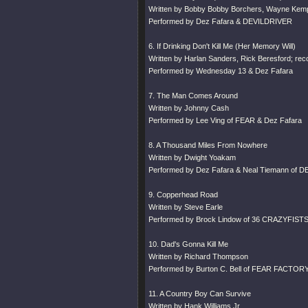
Written by Bobby Bobby Borchers, Wayne Kem
Performed by Dez Fafara & DEVILDRIVER
6. If Drinking Don't Kill Me (Her Memory Will)
Written by Harlan Sanders, Rick Beresford; re
Performed by Wednesday 13 & Dez Fafara
7. The Man Comes Around
Written by Johnny Cash
Performed by Lee Ving of FEAR & Dez Fafara
8. A Thousand Miles From Nowhere
Written by Dwight Yoakam
Performed by Dez Fafara & Neal Tiemann of 
9. Copperhead Road
Written by Steve Earle
Performed by Brock Lindow of 36 CRAZYFISTS
10. Dad's Gonna Kill Me
Written by Richard Thompson
Performed by Burton C. Bell of FEAR FACTORY
11. A Country Boy Can Survive
Written by Hank Williams Jr.