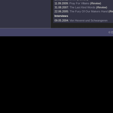
11.09.2009:
Pray For Villains
(
Review
)
31.08.2007:
The Last Kind Words
(
Review
)
22.06.2005:
The Fury Of Our Makers Hand
(
Re
Interviews
09.05.2004:
Von Hexerei und Schwangeren
© D