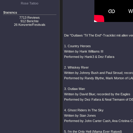
Rose Tattoo
Statistics
7713 Reviews
912 Berichte
26 Konzerte/Festivals
Die "Outlaws 'Til The End"-Tracklist mit allen 
1. Country Heroes
Written by Hank Williams III
Performed by Hank3 & Dez Fafara
2. Whiskey River
Written by Johnny Bush and Paul Stroud; record
Performed by Randy Blythe, Mark Morton of 
3. Outlaw Man
Written by David Blue; recorded by the Eagles
Performed by Dez Fafara & Neal Tiemann of 
4. Ghost Riders In The Sky
Written by Stan Jones
Performed by John Carter Cash, Ana Cristina 
5. I'm the Only Hell (Mama Ever Raised)