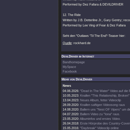
Performed by Dez Fafara & DEVILDRIVER
12. The Ride
Written by J.B. Detterline Jr., Gary Gentry; rec
Performed by Lee Ving of Fear & Dez Fafara
Seht den "Outlaws 'Til The End"-Teaser hier:
Quelle
: rockhard.de
DevilDriver im Internet
Bandhomepage
MySpace
Facebook
Mehr von DevilDriver
News
04.06.2026:
"Dead In The Water" Video auf die
10.05.2023:
Knallen "This Relationship, Broken"
13.04.2023:
Neues Album, fetter Videoclip
28.09.2020:
Knallen saftigen Videosong raus
14.08.2020:
Ballern uns "Nest OF Vipers" um d
04.07.2020:
Ballern Video zu "Iona" raus.
23.05.2020:
Albuminfos und erstes Video.
26.04.2018:
Erste Hörprobe des Country-Cove
15.05.2016:
"Daybreak" Videoclip online