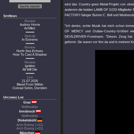
wird das Country-goes-Metal-Projekt von eine
anderem die beiden LAMB OF GOD-Mitglieder 
FACTORY-Sänger Burton C. Bell und Wednesday
SiteNews
Review
Audrey Horne
"Ich denke, echte Musik hat mich schon imm
Achilles
OF MERCY und Outlaw-Country-Größen wie 
Special
DEVILDRIVER-Frontmann. "Dieses Zeug hat m
In Extremo
geformt. Sie waren vor ihm da und in meinem K
Review
North Sea Echoes
How To Cast A Shadow
Review
Ignition
All Will Die
Live
21.07.2026
Bleed From Within
Conrad Sohm, Dornbirn
Upcoming Live
Graz
Wolfmother
Innsbruck
Wolfmother
Dinkelsbühl
Arch Enemy (+21)
Arch Enemy (+21)
München