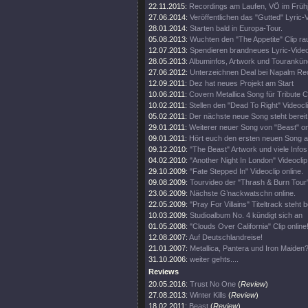
22.11.2015:
Recordings am Laufen, VÖ im Frühj
27.06.2014:
Veröffentlichen das "Gutted" Lyric-
28.01.2014:
Starten bald in Europa-Tour.
05.08.2013:
Wuchten den "The Appetite" Clip ra
12.07.2013:
Spendieren brandneues Lyric-Vide
28.05.2013:
Albuminfos, Artwork und Tourankün
27.06.2012:
Unterzeichnen Deal bei Napalm Re
12.09.2011:
Dez hat neues Projekt am Start
10.06.2011:
Covern Metallica Song für Tribute 
10.02.2011:
Stellen den "Dead To Right" Videocli
05.02.2011:
Der nächste neue Song steht bereit
29.01.2011:
Weiterer neuer Song von "Beast" on
09.01.2011:
Hört euch den ersten neuen Song a
09.12.2010:
"The Beast" Artwork und viele Infos
04.02.2010:
"Another Night In London" Videoclip 
29.10.2009:
"Fate Stepped In" Videoclip online.
09.08.2009:
Tourvideo der "Thrash & Burn Tour
23.06.2009:
Nächste G’nackwatschn online.
22.05.2009:
"Pray For Villains" Titeltrack steht b
10.03.2009:
Studioalbum No. 4 kündigt sich an
01.05.2008:
"Clouds Over California" Clip online
12.08.2007:
Auf Deutschlandreise!
21.01.2007:
Metallica, Pantera und Iron Maiden?
31.10.2006:
weiter gehts....
Reviews
20.05.2016:
Trust No One
(
Review
)
27.08.2013:
Winter Kills
(
Review
)
18.02.2011:
Beast
(
Review
)