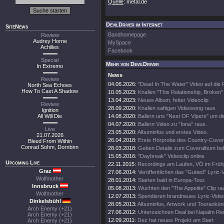
Quelle
: metal.de
DevilDriver im Internet
SiteNews
Bandhomepage
Review
Audrey Horne
MySpace
Achilles
Facebook
Special
Mehr von DevilDriver
In Extremo
News
Review
04.06.2026:
"Dead In The Water" Video auf die
North Sea Echoes
How To Cast A Shadow
10.05.2023:
Knallen "This Relationship, Broken"
13.04.2023:
Neues Album, fetter Videoclip
Review
28.09.2020:
Knallen saftigen Videosong raus
Ignition
All Will Die
14.08.2020:
Ballern uns "Nest OF Vipers" um d
04.07.2020:
Ballern Video zu "Iona" raus.
Live
23.05.2020:
Albuminfos und erstes Video.
21.07.2026
26.04.2018:
Erste Hörprobe des Country-Cove
Bleed From Within
Conrad Sohm, Dornbirn
28.03.2018:
Geben Details zum Coveralbum be
15.05.2016:
"Daybreak" Videoclip online
Upcoming Live
22.11.2015:
Recordings am Laufen, VÖ im Frühj
Graz
27.06.2014:
Veröffentlichen das "Gutted" Lyric-
Wolfmother
28.01.2014:
Starten bald in Europa-Tour.
Innsbruck
05.08.2013:
Wuchten den "The Appetite" Clip ra
Wolfmother
12.07.2013:
Spendieren brandneues Lyric-Vide
Dinkelsbühl
28.05.2013:
Albuminfos, Artwork und Tourankün
Arch Enemy (+21)
27.06.2012:
Unterzeichnen Deal bei Napalm Re
Arch Enemy (+21)
12.09.2011:
Dez hat neues Projekt am Start
Arch Enemy (+21)