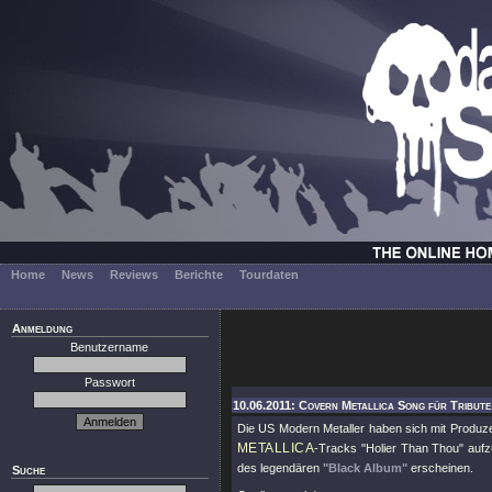
Home
News
Reviews
Berichte
Tourdaten
Anmeldung
Benutzername
Passwort
10.06.2011: Covern Metallica Song für Tribute
Die US Modern Metaller haben sich mit Produz
METALLICA
-Tracks "Holier Than Thou" aufz
des legendären
"Black Album"
erscheinen.
Suche