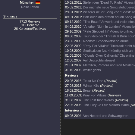
München
10.02.2011:
Stellen den "Dead To Right" Videocli
Rose Tattoo
05.02.2011:
Der nächste neue Song steht bereit
29.01.2011:
Weiterer neuer Song von "Beast" on
Statistics
09.01.2011:
Hört euch den ersten neuen Song a
7713 Reviews
09.12.2010:
"The Beast" Artwork und viele Infos
912 Berichte
04.02.2010:
"Another Night In London" Videoclip 
26 Konzerte/Festivals
29.10.2009:
"Fate Stepped In" Videoclip online.
09.08.2009:
Tourvideo der "Thrash & Burn Tour
23.06.2009:
Nächste G’nackwatschn online.
22.05.2009:
"Pray For Villains" Titeltrack steht b
10.03.2009:
Studioalbum No. 4 kündigt sich an
01.05.2008:
"Clouds Over California" Clip online
12.08.2007:
Auf Deutschlandreise!
21.01.2007:
Metallica, Pantera und Iron Maiden?
31.10.2006:
weiter gehts....
Reviews
20.05.2016:
Trust No One
(
Review
)
27.08.2013:
Winter Kills
(
Review
)
18.02.2011:
Beast
(
Review
)
11.09.2009:
Pray For Villains
(
Review
)
31.08.2007:
The Last Kind Words
(
Review
)
22.06.2005:
The Fury Of Our Makers Hand
(
Re
Interviews
09.05.2004:
Von Hexerei und Schwangeren