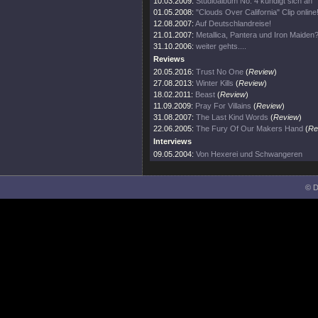
10.03.2009:
Studioalbum No. 4 kündigt sich an
01.05.2008:
"Clouds Over California" Clip online
12.08.2007:
Auf Deutschlandreise!
21.01.2007:
Metallica, Pantera und Iron Maiden?
31.10.2006:
weiter gehts....
Reviews
20.05.2016:
Trust No One
(
Review
)
27.08.2013:
Winter Kills
(
Review
)
18.02.2011:
Beast
(
Review
)
11.09.2009:
Pray For Villains
(
Review
)
31.08.2007:
The Last Kind Words
(
Review
)
22.06.2005:
The Fury Of Our Makers Hand
(
Re
Interviews
09.05.2004:
Von Hexerei und Schwangeren
© D