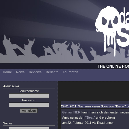
Home
News
Reviews
Berichte
Tourdaten
Anmeldung
Benutzername
Passwort
29.01.2011: Weiterer neuer Song von "Beast" on
Genau HIER
kann man sich den ersten neue
Amis nennt sich
"Beat"
und erscheint
am 22. Februar 2011 via Roadrunner.
Suche