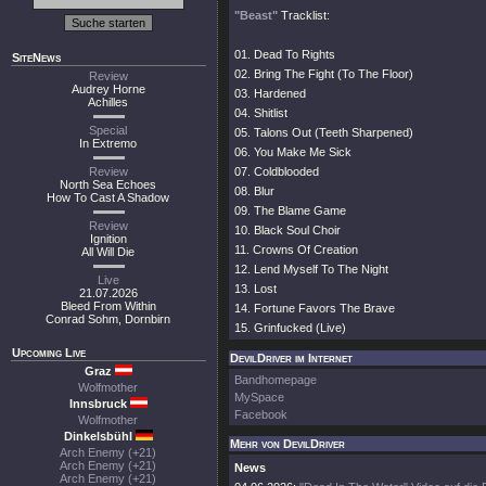
"Beast"
Tracklist:
01. Dead To Rights
SiteNews
02. Bring The Fight (To The Floor)
Review
Audrey Horne
03. Hardened
Achilles
04. Shitlist
Special
05. Talons Out (Teeth Sharpened)
In Extremo
06. You Make Me Sick
Review
07. Coldblooded
North Sea Echoes
08. Blur
How To Cast A Shadow
09. The Blame Game
Review
10. Black Soul Choir
Ignition
11. Crowns Of Creation
All Will Die
12. Lend Myself To The Night
Live
13. Lost
21.07.2026
Bleed From Within
14. Fortune Favors The Brave
Conrad Sohm, Dornbirn
15. Grinfucked (Live)
Upcoming Live
DevilDriver im Internet
Graz
Bandhomepage
Wolfmother
MySpace
Innsbruck
Facebook
Wolfmother
Dinkelsbühl
Mehr von DevilDriver
Arch Enemy (+21)
Arch Enemy (+21)
News
Arch Enemy (+21)