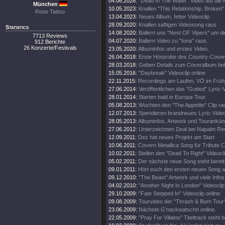
04.06.2026:
"Dead In The Water" Video auf die
München
10.05.2023:
Knallen "This Relationship, Broken"
Rose Tattoo
13.04.2023:
Neues Album, fetter Videoclip
28.09.2020:
Knallen saftigen Videosong raus
Statistics
14.08.2020:
Ballern uns "Nest OF Vipers" um d
7713 Reviews
04.07.2020:
Ballern Video zu "Iona" raus.
912 Berichte
26 Konzerte/Festivals
23.05.2020:
Albuminfos und erstes Video.
26.04.2018:
Erste Hörprobe des Country-Cove
28.03.2018:
Geben Details zum Coveralbum be
15.05.2016:
"Daybreak" Videoclip online
22.11.2015:
Recordings am Laufen, VÖ im Frühj
27.06.2014:
Veröffentlichen das "Gutted" Lyric-
28.01.2014:
Starten bald in Europa-Tour.
05.08.2013:
Wuchten den "The Appetite" Clip ra
12.07.2013:
Spendieren brandneues Lyric-Vide
28.05.2013:
Albuminfos, Artwork und Tourankün
27.06.2012:
Unterzeichnen Deal bei Napalm Re
12.09.2011:
Dez hat neues Projekt am Start
10.06.2011:
Covern Metallica Song für Tribute 
10.02.2011:
Stellen den "Dead To Right" Videocli
05.02.2011:
Der nächste neue Song steht bereit
09.01.2011:
Hört euch den ersten neuen Song a
09.12.2010:
"The Beast" Artwork und viele Infos
04.02.2010:
"Another Night In London" Videoclip 
29.10.2009:
"Fate Stepped In" Videoclip online.
09.08.2009:
Tourvideo der "Thrash & Burn Tour
23.06.2009:
Nächste G’nackwatschn online.
22.05.2009:
"Pray For Villains" Titeltrack steht b