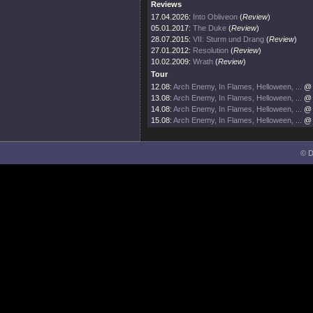
Reviews
17.04.2026:
Into Obliveon
(
Review
)
05.01.2017:
The Duke
(
Review
)
28.07.2015:
VII: Sturm und Drang
(
Review
)
27.01.2012:
Resolution
(
Review
)
10.02.2009:
Wrath
(
Review
)
Tour
12.08:
Arch Enemy, In Flames, Helloween, ...
@ 
13.08:
Arch Enemy, In Flames, Helloween, ...
@ 
14.08:
Arch Enemy, In Flames, Helloween, ...
@ 
15.08:
Arch Enemy, In Flames, Helloween, ...
@ 
© D