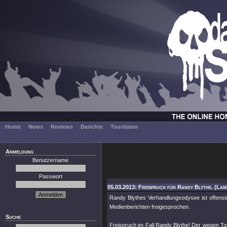
Home
News
Reviews
Berichte
Tourdaten
Anmeldung
Benutzername
Passwort
05.03.2013: Freispruch für Randy Blythe. (La
Randy Blythes Verhandlungsodysee ist offensi
Medienberichten freigesprochen.
Suche
Freispruch im Fall Randy Blythe! Der wegen T