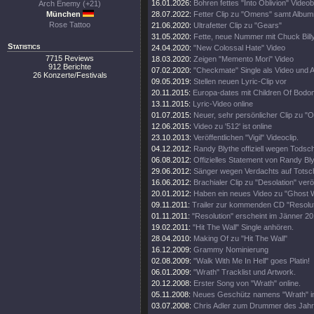
16.01.2026:
Bohren fettes "Into Oblivion" Videob
Arch Enemy (+21)
München
28.07.2022:
Fetter Clip zu "Omens" samt Albu
Rose Tattoo
21.06.2020:
Ultrafetter Clip zu "Gears"
31.05.2020:
Fette, neue Nummer mit Chuck Billy
Statistics
24.04.2020:
"New Colossal Hate" Video
7715 Reviews
18.03.2020:
Zeigen "Memento Mori" Video
912 Berichte
07.02.2020:
"Checkmate" Single als Video und 
26 Konzerte/Festivals
09.05.2019:
Stellen neuen Lyric-Clip vor
20.11.2015:
Europa-dates mit Children Of Bodo
13.11.2015:
Lyric-Video online
01.07.2015:
Neuer, sehr persönlicher Clip zu "O
12.06.2015:
Video zu '512' ist online
23.10.2013:
Veröffentlichen "Vigil" Videoclip.
04.12.2012:
Randy Blythe offiziell wegen Todsc
06.08.2012:
Offizielles Statement von Randy Bly
29.06.2012:
Sänger wegen Verdachts auf Totschl
16.06.2012:
Brachialer Clip zu "Desolation" veröf
20.01.2012:
Haben ein neues Video zu "Ghost 
09.11.2011:
Trailer zur kommenden CD "Resolut
01.11.2011:
"Resolution" erscheint im Jänner 20
19.02.2011:
"Hit The Wall" Single anhören.
28.04.2010:
Making Of zu "Hit The Wall"
16.12.2009:
Grammy Nominierung
02.08.2009:
"Walk With Me In Hell" goes Platin!
06.01.2009:
"Wrath" Tracklist und Artwork.
20.12.2008:
Erster Song von "Wrath" online.
05.11.2008:
Neues Geschütz namens "Wrath" i
03.07.2008:
Chris Adler zum Drummer des Jahr