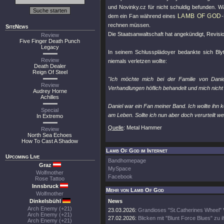
und Novinky.cz für nicht schuldig befunden. Wä
LAMB OF GOD
dem ein Fan während eines
rechnen müssen.
SiteNews
Die Staatsanwaltschaft hat angekündigt, Revisio
Review
Five Finger Death Punch
Legacy
In seinem Schlussplädoyer bedankte sich Bly
Review
niemals verletzen wollte:
Death Dealer
Reign Of Steel
"Ich möchte mich bei der Familie von Dan
Review
Verhandlungen höflich behandelt und mich nicht v
Audrey Horne
Achilles
Daniel war ein Fan meiner Band. Ich wollte ihn 
Special
am Leben. Sollte ich nun aber doch verurteilt w
In Extremo
Quelle
: Metal Hammer
Review
North Sea Echoes
How To Cast A Shadow
Lamb Of God im Internet
Upcoming Live
Bandhomepage
Graz
MySpace
Wolfmother
Facebook
Rose Tattoo
Innsbruck
Mehr von Lamb Of God
Wolfmother
Dinkelsbühl
News
Arch Enemy (+21)
23.03.2026:
Grandioses "St.Catherines Wheel" 
Arch Enemy (+21)
27.02.2026:
Blicken mit "Blunt Force Blues" zu 
Arch Enemy (+21)