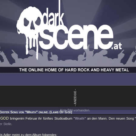
Kein Bild vorhanden.
Erster Song von "Wrath" online. (Lamb Of God)
 GOD
bringenim Februar ihr fünftes Studioalbum
"Wrath"
an den Mann. Den neuen Song
er Stelle
.
s Adler meint zu dem Album folgendes: