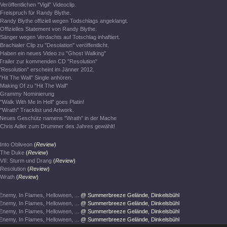
Veröffentlichen "Vigil" Videoclip.
Freispruch für Randy Blythe.
Randy Blythe offiziell wegen Todschlags angeklangt.
Offizielles Statement von Randy Blythe.
Sänger wegen Verdachts auf Totschlag inhaftiert.
Brachialer Clip zu "Desolation" veröffentlicht.
Haben ein neues Video zu "Ghost Walking"
Trailer zur kommenden CD "Resolution"
"Resolution" erscheint im Jänner 2012.
"Hit The Wall" Single anhören.
Making Of zu "Hit The Wall"
Grammy Nominierung
"Walk With Me In Hell" goes Platin!
"Wrath" Tracklist und Artwork.
Neues Geschütz namens "Wrath" in der Mache
Chris Adler zum Drummer des Jahres gewählt!
Into Obliveon
(
Review
)
The Duke
(
Review
)
VII: Sturm und Drang
(
Review
)
Resolution
(
Review
)
Wrath
(
Review
)
Enemy, In Flames, Helloween, ...
@ Summerbreeze Gelände, Dinkelsbühl
Enemy, In Flames, Helloween, ...
@ Summerbreeze Gelände, Dinkelsbühl
Enemy, In Flames, Helloween, ...
@ Summerbreeze Gelände, Dinkelsbühl
Enemy, In Flames, Helloween, ...
@ Summerbreeze Gelände, Dinkelsbühl