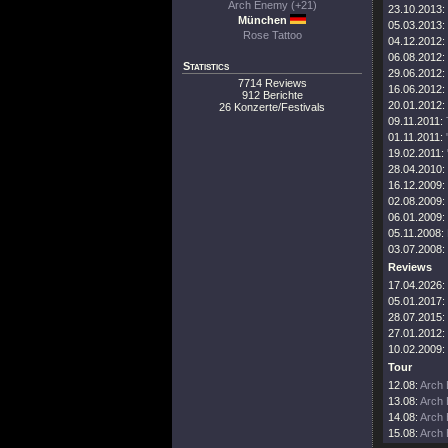
Arch Enemy (+21)
23.10.2013:
München
05.03.2013:
Rose Tattoo
04.12.2012:
06.08.2012:
Statistics
29.06.2012:
7714 Reviews
16.06.2012:
912 Berichte
20.01.2012:
26 Konzerte/Festivals
09.11.2011:
01.11.2011:
19.02.2011:
28.04.2010:
16.12.2009:
02.08.2009:
06.01.2009:
05.11.2008:
03.07.2008:
Reviews
17.04.2026:
05.01.2017:
28.07.2015:
27.01.2012:
10.02.2009:
Tour
12.08:
Arch 
13.08:
Arch 
14.08:
Arch 
15.08:
Arch 