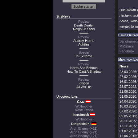
Das Album w
riechen nac
SiteNews
hören, wel
Review
Death Dealer
werdet ihr e
Reign Of Steel
Lamb Of God
Review
Audrey Horne
Bandhomep
Achilles
MySpace
Facebook
Special
In Extremo
Mehr von La
Review
News
North Sea Echoes
How To Cast A Shadow
23.03.2026:
27.02.2026:
Review
16.01.2026:
Ignition
28.07.2022:
All Will Die
21.06.2020:
Upcoming Live
31.05.2020:
24.04.2020:
Graz
Wolfmother
18.03.2020:
Rose Tattoo
07.02.2020:
Innsbruck
09.05.2019:
Wolfmother
20.11.2015:
Dinkelsbühl
13.11.2015:
Arch Enemy (+21)
01.07.2015:
Arch Enemy (+21)
Arch Enemy (+21)
12.06.2015: