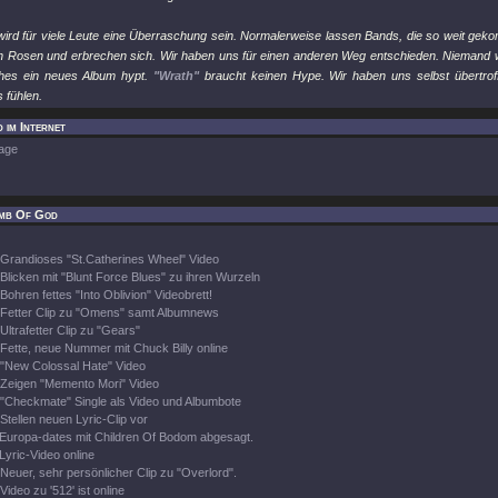
ird für viele Leute eine Überraschung sein. Normalerweise lassen Bands, die so weit geko
h Rosen und erbrechen sich. Wir haben uns für einen anderen Weg entschieden. Niemand wi
ches ein neues Album hypt.
"Wrath"
braucht keinen Hype. Wir haben uns selbst übertro
s fühlen.
 im Internet
age
mb Of God
Grandioses "St.Catherines Wheel" Video
Blicken mit "Blunt Force Blues" zu ihren Wurzeln
Bohren fettes "Into Oblivion" Videobrett!
Fetter Clip zu "Omens" samt Albumnews
Ultrafetter Clip zu "Gears"
Fette, neue Nummer mit Chuck Billy online
"New Colossal Hate" Video
Zeigen "Memento Mori" Video
"Checkmate" Single als Video und Albumbote
Stellen neuen Lyric-Clip vor
Europa-dates mit Children Of Bodom abgesagt.
Lyric-Video online
Neuer, sehr persönlicher Clip zu "Overlord".
Video zu '512' ist online