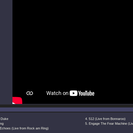
 Duke
512 (Live from Bonnaroo)
ing
Engage The Fear Machine (Li
l Echoes (Live from Rock am Ring)