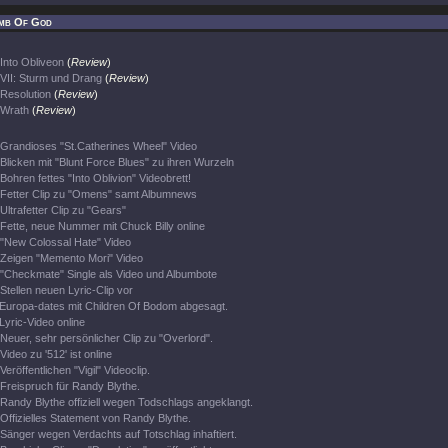
mb Of God
Into Obliveon
(
Review
)
VII: Sturm und Drang
(
Review
)
Resolution
(
Review
)
Wrath
(
Review
)
Grandioses "St.Catherines Wheel" Video
Blicken mit "Blunt Force Blues" zu ihren Wurzeln
Bohren fettes "Into Oblivion" Videobrett!
Fetter Clip zu "Omens" samt Albumnews
Ultrafetter Clip zu "Gears"
Fette, neue Nummer mit Chuck Billy online
"New Colossal Hate" Video
Zeigen "Memento Mori" Video
"Checkmate" Single als Video und Albumbote
Stellen neuen Lyric-Clip vor
Europa-dates mit Children Of Bodom abgesagt.
Lyric-Video online
Neuer, sehr persönlicher Clip zu "Overlord".
Video zu '512' ist online
Veröffentlichen "Vigil" Videoclip.
Freispruch für Randy Blythe.
Randy Blythe offiziell wegen Todschlags angeklangt.
Offizielles Statement von Randy Blythe.
Sänger wegen Verdachts auf Totschlag inhaftiert.