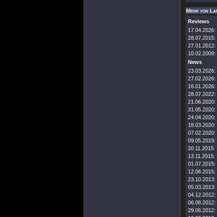
Mehr von La
Reviews
17.04.2026:
28.07.2015:
27.01.2012:
10.02.2009:
News
23.03.2026:
27.02.2026:
16.01.2026:
28.07.2022:
21.06.2020:
31.05.2020:
24.04.2020:
18.03.2020:
07.02.2020:
09.05.2019:
20.11.2015:
13.11.2015:
01.07.2015:
12.06.2015:
23.10.2013:
05.03.2013:
04.12.2012:
06.08.2012:
29.06.2012: