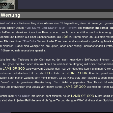
 Wertung
and auf einem Paukenschlag eines Albums eine EP folgen lässt, dann hört man gern genau
ihrem letzten Album
"VII: Sturm und Drang"
(zum Review)
ein
Monster moderner Th
chaffen und damit nicht nur ihre Fans, sondern auch manche Kritiker restlos überzeugt
LOG
schlag und fundiert auf einer Spendenaktion, die
zu Ehren eines an Leukämie verst
n. Die Idee hinter
"The Duke "
ist somit aller Ehren wert und ausnahmslos großartig. Musik
l hinhören. Dabei sind weniger die drei guten, aber eben wenig überraschenden Livetra
l früherer Aufnahmesessions gemeint.
ticht hier der Titelsong in die Ohrmuschel, der nach knackigem Eröffnungsriff enorm g
. Die Lyrics erzählen über den kranken Fan und dessen Umgang mit seiner Krebserkra
LAMB OF GOD
ch
weit weg vom Geballer, das man von den Amis kennt und mag. Gleichze
LOG
STONE SOUR
tsicheren, melodischen Hit, der die
-Härte mit
Akzenten paart und
davon kann man in Zukunft gern mehr bringen, da die Härte trotz aller Melodie ja doch im
e
"neue"
ist die gewohnte Abwatschung. Ein zutiefst angepisstes Neo Thrash Monster 
LAMB OF GOD
ves und großartigen Wut-Vocals von Randy Blythe.
wie man sie kennt. K
LAMB OF GOD
sentiell mag
"The Duke"
mit seinen acht Minuten neuer
-Kunst somit z
 sind aber in jedem Fall klasse und die
"gute Tat und der gute Wille"
sind laut altem Sprichw
.