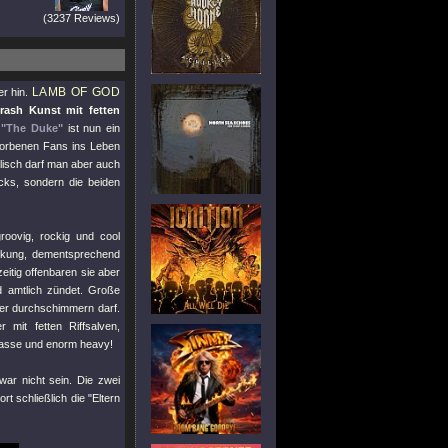
(3237 Reviews)
LAMB OF GOD
er hin.
rash Kunst mit fetten
.
"The Duke"
ist nun ein
orbenen Fans ins Leben
alisch darf man aber auch
cks, sondern die beiden
roovig, rockig und cool
nkung, dementsprechend
itig offenbaren sie aber
 amtlich zündet. Große
mer durchschimmern darf.
mit fetten Riffsalven,
lasse und enorm heavy!
war nicht sein. Die zwei
ort schließlich die
"Eltern