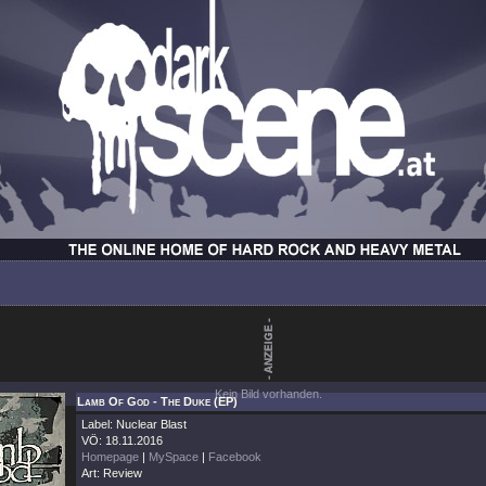
Kein Bild vorhanden.
Lamb Of God - The Duke (EP)
Label: Nuclear Blast
VÖ: 18.11.2016
Homepage
|
MySpace
|
Facebook
Art: Review