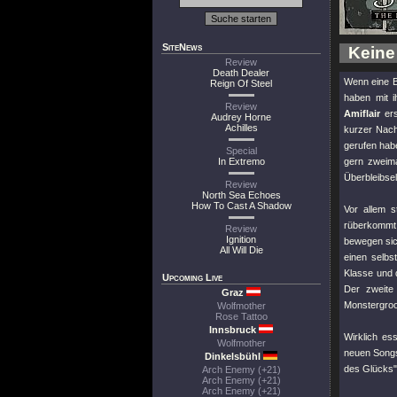
SiteNews
Keine
Review
Death Dealer
Wenn eine B
Reign Of Steel
haben mit 
Review
Amiflair
ers
Audrey Horne
Achilles
kurzer Nach
gerufen habe
Special
In Extremo
gern zweima
Überbleibse
Review
North Sea Echoes
How To Cast A Shadow
Vor allem s
rüberkommt
Review
Ignition
bewegen si
All Will Die
einen selbs
Klasse und 
Upcoming Live
Der zweit
Graz
Monstergroo
Wolfmother
Rose Tattoo
Innsbruck
Wirklich es
Wolfmother
neuen Songs
Dinkelsbühl
des Glücks"
Arch Enemy (+21)
Arch Enemy (+21)
Arch Enemy (+21)