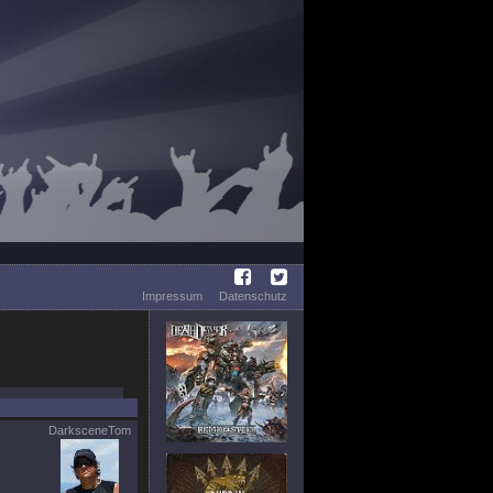
Impressum
Datenschutz
DarksceneTom