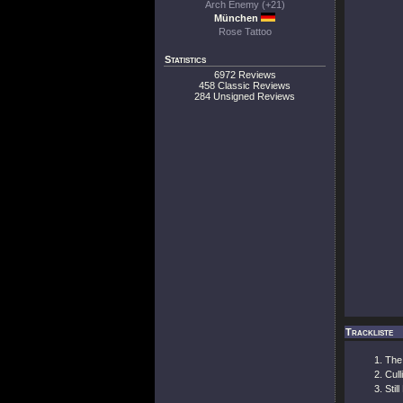
Arch Enemy (+21)
München
Rose Tattoo
Statistics
6972 Reviews
458 Classic Reviews
284 Unsigned Reviews
Trackliste
The
Cull
Stil