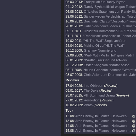
05.03.2013:
Freispruch für Randy Blythe.
04.12.2012:
Randy Blythe offiziell wegen Todsc
06.08.2012:
Offizielles Statement von Randy Bly
29.06.2012:
Sänger wegen Verdachts auf Totschl
16.06.2012:
Brachialer Clip zu "Desolation" veröf
20.01.2012:
Haben ein neues Video zu "Ghost 
09.11.2011:
Trailer zur kommenden CD "Resolut
01.11.2011:
"Resolution" erscheint im Jänner 20
19.02.2011:
"Hit The Wall" Single anhören.
28.04.2010:
Making Of zu "Hit The Wall"
16.12.2009:
Grammy Nominierung
02.08.2009:
"Walk With Me In Hell" goes Platin!
06.01.2009:
"Wrath" Tracklist und Artwork.
20.12.2008:
Erster Song von "Wrath" online.
05.11.2008:
Neues Geschütz namens "Wrath" i
03.07.2008:
Chris Adler zum Drummer des Jahr
Reviews
17.04.2026:
Into Obliveon
(
Review
)
05.01.2017:
The Duke
(
Review
)
28.07.2015:
VII: Sturm und Drang
(
Review
)
27.01.2012:
Resolution
(
Review
)
10.02.2009:
Wrath
(
Review
)
Tour
12.08:
Arch Enemy, In Flames, Helloween, ...
@ 
13.08:
Arch Enemy, In Flames, Helloween, ...
@ 
14.08:
Arch Enemy, In Flames, Helloween, ...
@ 
15.08:
Arch Enemy, In Flames, Helloween, ...
@ 