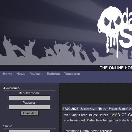
Home
News
Reviews
Berichte
Tourdaten
Anmeldung
Benutzername
Passwort
27.02.2026: Blicken mit "Blunt Force Blues" 
LAMB OF G
Mit
"Blunt Force Blues"
liefern
erscheinen soll. Dabei beschäftigen sich die A
Suche
Frontmann Randy Blythe rerzählt: