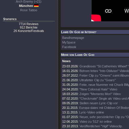
Arch Enemy (+21)
München
Rose Tattoo
Statistics
7714 Reviews
912 Berichte
26 Konzerte/Festivals
Lamb Of God im Internet
Bandhomepage
MySpace
Facebook
Mehr von Lamb Of God
News
23.03.2026:
Grandioses "St.Catherines Wheel" 
16.01.2026:
Bohren fettes "Into Oblivion" Videob
28.07.2022:
Fetter Clip zu "Omens" samt Albu
21.06.2020:
Ultrafetter Clip zu "Gears"
31.05.2020:
Fette, neue Nummer mit Chuck Billy
24.04.2020:
"New Colossal Hate" Video
18.03.2020:
Zeigen "Memento Mori" Video
07.02.2020:
"Checkmate" Single als Video und 
09.05.2019:
Stellen neuen Lyric-Clip vor
20.11.2015:
Europa-dates mit Children Of Bodo
13.11.2015:
Lyric-Video online
01.07.2015:
Neuer, sehr persönlicher Clip zu "O
12.06.2015:
Video zu '512' ist online
23.10.2013:
Veröffentlichen "Vigil" Videoclip.