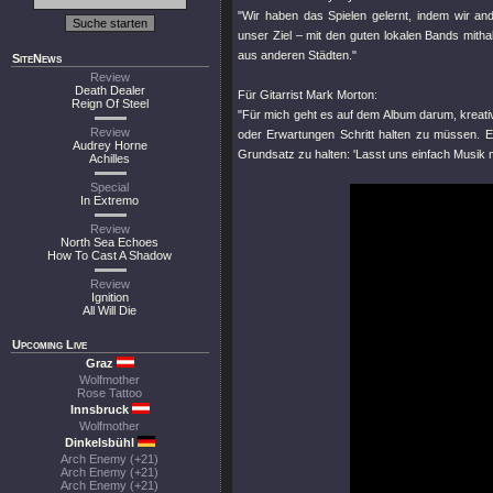
"Wir haben das Spielen gelernt, indem wir a
unser Ziel – mit den guten lokalen Bands mitha
aus anderen Städten."
SiteNews
Review
Death Dealer
Für Gitarrist Mark Morton:
Reign Of Steel
"Für mich geht es auf dem Album darum, kreati
Review
oder Erwartungen Schritt halten zu müssen. Es
Audrey Horne
Grundsatz zu halten: 'Lasst uns einfach Musik m
Achilles
Special
In Extremo
Review
North Sea Echoes
How To Cast A Shadow
Review
Ignition
All Will Die
Upcoming Live
Graz
Wolfmother
Rose Tattoo
Innsbruck
Wolfmother
Dinkelsbühl
Arch Enemy (+21)
Arch Enemy (+21)
Arch Enemy (+21)