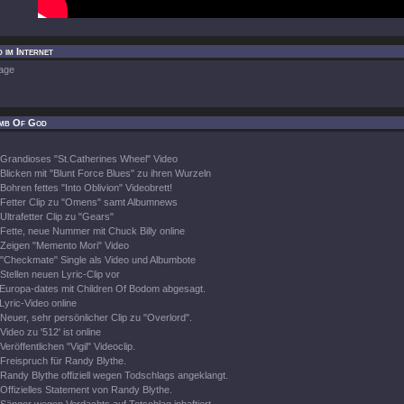
 im Internet
age
mb Of God
Grandioses "St.Catherines Wheel" Video
Blicken mit "Blunt Force Blues" zu ihren Wurzeln
Bohren fettes "Into Oblivion" Videobrett!
Fetter Clip zu "Omens" samt Albumnews
Ultrafetter Clip zu "Gears"
Fette, neue Nummer mit Chuck Billy online
Zeigen "Memento Mori" Video
"Checkmate" Single als Video und Albumbote
Stellen neuen Lyric-Clip vor
Europa-dates mit Children Of Bodom abgesagt.
Lyric-Video online
Neuer, sehr persönlicher Clip zu "Overlord".
Video zu '512' ist online
Veröffentlichen "Vigil" Videoclip.
Freispruch für Randy Blythe.
Randy Blythe offiziell wegen Todschlags angeklangt.
Offizielles Statement von Randy Blythe.