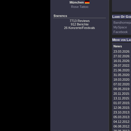
München
Rose Tattoo
Statistics
Lamb Of God
7713 Reviews
Bandhomep
912 Berichte
MySpace
26 Konzerte/Festivals
Facebook
Mehr von La
News
23.03.2026:
27.02.2026:
16.01.2026:
28.07.2022:
21.06.2020:
31.05.2020:
18.03.2020:
07.02.2020:
09.05.2019:
20.11.2015:
13.11.2015:
01.07.2015:
12.06.2015:
23.10.2013:
05.03.2013:
04.12.2012:
06.08.2012: