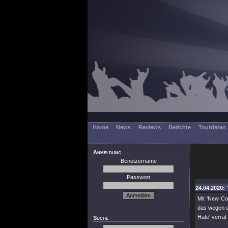
Home
News
Reviews
Berichte
Tourdaten
Anmeldung
Benutzername
Passwort
24.04.2020:
Mit 'New Co
das wegen d
Hate' verrät 
Suche