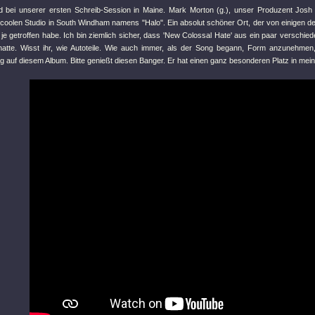
d bei unserer ersten Schreib-Session in Maine. Mark Morton (g.), unser Produzent Josh 
coolen Studio in South Windham namens "Halo". Ein absolut schöner Ort, der von einigen de
ch je getroffen habe. Ich bin ziemlich sicher, dass 'New Colossal Hate' aus ein paar versc
h hatte. Wisst ihr, wie Autoteile. Wie auch immer, als der Song begann, Form anzunehme
g auf diesem Album. Bitte genießt diesen Banger. Er hat einen ganz besonderen Platz in me