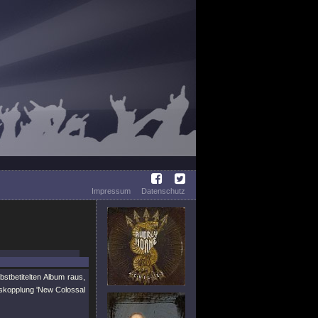
Impressum
Datenschutz
tbetitelten Album raus,
uskopplung 'New Colossal