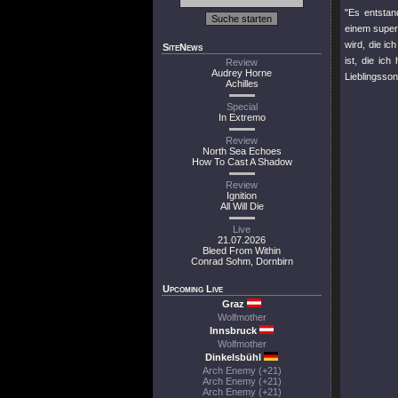
"Es entstan
einem super
wird, die i
SiteNews
ist, die ic
Review
Audrey Horne
Lieblingsson
Achilles
Special
In Extremo
Review
North Sea Echoes
How To Cast A Shadow
Review
Ignition
All Will Die
Live
21.07.2026
Bleed From Within
Conrad Sohm, Dornbirn
Upcoming Live
Graz
Wolfmother
Innsbruck
Wolfmother
Dinkelsbühl
Arch Enemy (+21)
Arch Enemy (+21)
Arch Enemy (+21)