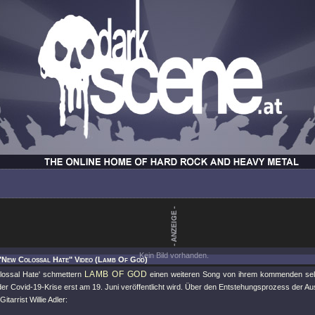
Kein Bild vorhanden.
 "New Colossal Hate" Video (Lamb Of God)
LAMB OF GOD
lossal Hate' schmettern
einen weiteren Song von ihrem kommenden selbs
er Covid-19-Krise erst am 19. Juni veröffentlicht wird. Über den Entstehungsprozess der A
Gitarrist Willie Adler: