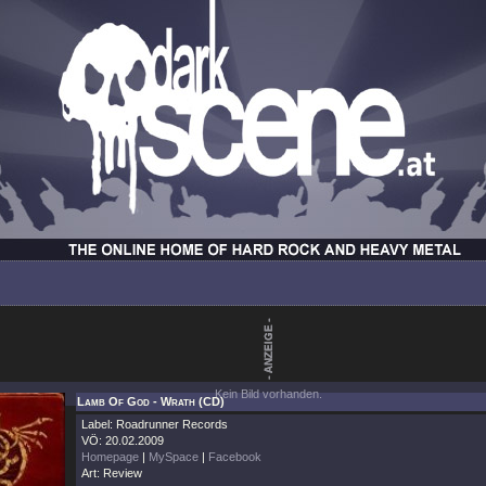
Kein Bild vorhanden.
Lamb Of God - Wrath (CD)
Label: Roadrunner Records
VÖ: 20.02.2009
Homepage
|
MySpace
|
Facebook
Art: Review