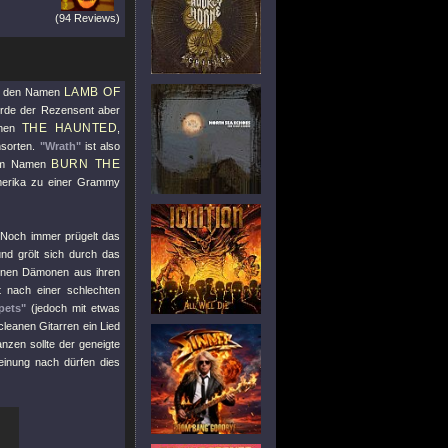
(94 Reviews)
LAMB OF
man den Namen
ürde der Rezensent aber
THE HAUNTED
chen
,
sorten.
"Wrath"
ist also
BURN THE
dem Namen
merika zu einer Grammy
n. Noch immer prügelt das
nd grölt sich durch das
inen Dämonen aus ihren
t nach einer schlechten
pets"
(jedoch mit etwas
eanen Gitarren ein Lied
zen sollte der geneigte
Meinung nach dürfen dies