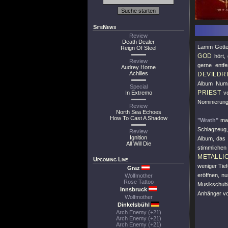
SiteNews
Review
Death Dealer
Lamm Gottes
Reign Of Steel
GOD
hört, 
Review
gerne entf
Audrey Horne
Achilles
DEVILDR
Album Numm
Special
PRIEST
In Extremo
ve
Nominierung
Review
North Sea Echoes
How To Cast A Shadow
"Wrath"
mac
Schlagzeug
Review
Ignition
Album, das
All Will Die
stimmlichen
METALLI
Upcoming Live
weniger Tie
Graz
eröffnen, n
Wolfmother
Rose Tattoo
Musikschubl
Innsbruck
Anhänger v
Wolfmother
Dinkelsbühl
Arch Enemy (+21)
Arch Enemy (+21)
Arch Enemy (+21)