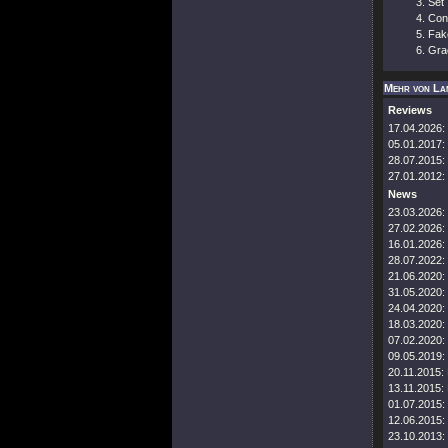
Set 
Con
Fak
Gra
Mehr von La
Reviews
17.04.2026:
05.01.2017:
28.07.2015:
27.01.2012:
News
23.03.2026:
27.02.2026:
16.01.2026:
28.07.2022:
21.06.2020:
31.05.2020:
24.04.2020:
18.03.2020:
07.02.2020:
09.05.2019:
20.11.2015:
13.11.2015:
01.07.2015:
12.06.2015:
23.10.2013: