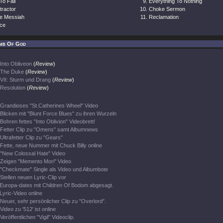
To Fail
Everything To Nothing
tractor
Choke Sermon
e Messiah
Reclamation
ce
mb Of God
Into Obliveon
(
Review
)
The Duke
(
Review
)
VII: Sturm und Drang
(
Review
)
Resolution
(
Review
)
Grandioses "St.Catherines Wheel" Video
Blicken mit "Blunt Force Blues" zu ihren Wurzeln
Bohren fettes "Into Oblivion" Videobrett!
Fetter Clip zu "Omens" samt Albumnews
Ultrafetter Clip zu "Gears"
Fette, neue Nummer mit Chuck Billy online
"New Colossal Hate" Video
Zeigen "Memento Mori" Video
"Checkmate" Single als Video und Albumbote
Stellen neuen Lyric-Clip vor
Europa-dates mit Children Of Bodom abgesagt.
Lyric-Video online
Neuer, sehr persönlicher Clip zu "Overlord".
Video zu '512' ist online
Veröffentlichen "Vigil" Videoclip.