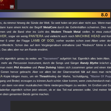
8.0
, du nimmst hinweg die Sünde der Welt. So weit holen wir jetzt aber nicht aus. Wenn 
dann kann einem leicht der Begriff
MetalCore
durch die Gehirnhälften schwirren. Dies w
ernen und die Band eher ins Licht des
Modern Thrash Metal
stellen. In etwa zwis
IVER
PANTERA
MACHINE HEAD
, sogar ein wenig
und vielleicht auch noch
und Kon
LAMB OF GOD
er 6 unter der Flagge
, vorher wurden schon zwei Alben unter 
röffentlicht. Schon das auf dem Vorgängeralbum enthaltene Lied
"Redneck"
führte in A
. Das alles aber nur am Rande erwähnt.
ht eigentlich genau da weiter, wo
"Sacrament"
aufgehört hat. Eigentlich alles beim Alte
, mehr als Percussion Instrument, durch die Songs und Sänger
Randy Blythe
krächzt u
 man meint
Phil Anselmo
und
Peter Dolving
hätten sich zusammen getan und einen kle
 Genen hervor gebracht. Aber vor allem bei der Gitarrenarbeit fällt auf dass man nich
CA
-Kopie klingen muss, um ein
Thrash
feeling der Marke, 'tschuldigung,
"Master Of Pup
fgang und Breite) erzeugen zu können.Auch schön rüber kommt, wenn zwischendurch mal cl
ur um dann von einer musikalischen Härte niedergeschlagen zu werden. Im Großen und Gan
adenfan eigentlich schon jetzt wissen, ob er das Teil mal antesten sollte. Und meiner 
on oben genannten Bands gerne machen.