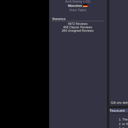
Arch Enemy (+21)
München
Rose Tattoo
Statistics
6972 Reviews
458 Classic Reviews
284 Unsigned Reviews
Gib uns dei
Trackliste
The
In 