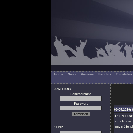
Home
News
Reviews
Berichte
Tourdaten
Anmeldung
Benutzername
Passwort
09.05.2019: 
Der Bonust
es jetzt auc
unveröffent
Suche