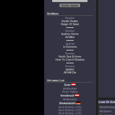
SiteNews
Review
Death Dealer
Reign Of Steel
Review
Audrey Horne
Achilles
Special
In Extremo
Review
North Sea Echoes
How To Cast A Shadow
Review
Ignition
All Will Die
Upcoming Live
Graz
Wolfmother
Rose Tattoo
Innsbruck
Wolfmother
Lamb Of God
Dinkelsbühl
Arch Enemy (+21)
Bandhomep
Arch Enemy (+21)
MySpace
Arch Enemy (+21)