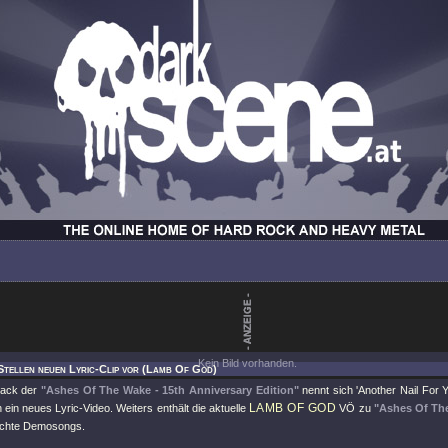
Kein Bild vorhanden.
Stellen neuen Lyric-Clip vor (Lamb Of God)
rack der
"Ashes Of The Wake - 15th Anniversary Edition"
nennt sich 'Another Nail For Y
LAMB OF GOD
h ein neues Lyric-Video. Weiters enthält die aktuelle
VÖ zu
"Ashes Of Th
lichte Demosongs.