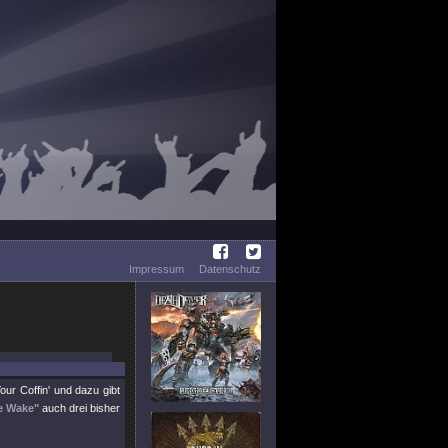
Impressum
Datenschutz
our Coffin' und dazu gibt
e Wake"
auch drei bisher