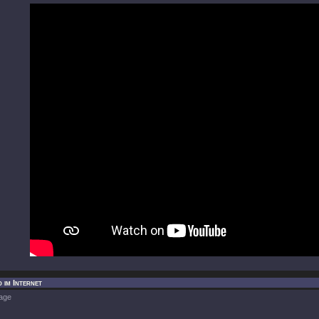
 im Internet
age