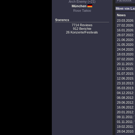
Facebook
Arch Enemy (+21)
München
Mehr von La
Rose Tattoo
News
Statistics
23.03.2026:
7714 Reviews
27.02.2026:
912 Berichte
16.01.2026:
26 Konzerte/Festivals
28.07.2022:
21.06.2020:
31.05.2020:
24.04.2020:
18.03.2020:
07.02.2020:
20.11.2015:
13.11.2015:
01.07.2015:
12.06.2015:
23.10.2013:
05.03.2013:
04.12.2012:
06.08.2012:
29.06.2012:
16.06.2012:
20.01.2012:
09.11.2011:
01.11.2011:
19.02.2011:
28.04.2010: