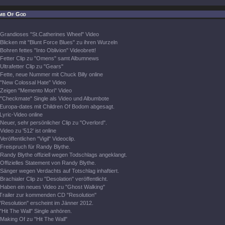
mb Of God
Grandioses "St.Catherines Wheel" Video
Blicken mit "Blunt Force Blues" zu ihren Wurzeln
Bohren fettes "Into Oblivion" Videobrett!
Fetter Clip zu "Omens" samt Albumnews
Ultrafetter Clip zu "Gears"
Fette, neue Nummer mit Chuck Billy online
"New Colossal Hate" Video
Zeigen "Memento Mori" Video
"Checkmate" Single als Video und Albumbote
Europa-dates mit Children Of Bodom abgesagt.
Lyric-Video online
Neuer, sehr persönlicher Clip zu "Overlord".
Video zu '512' ist online
Veröffentlichen "Vigil" Videoclip.
Freispruch für Randy Blythe.
Randy Blythe offiziell wegen Todschlags angeklangt.
Offizielles Statement von Randy Blythe.
Sänger wegen Verdachts auf Totschlag inhaftiert.
Brachialer Clip zu "Desolation" veröffentlicht.
Haben ein neues Video zu "Ghost Walking"
Trailer zur kommenden CD "Resolution"
"Resolution" erscheint im Jänner 2012.
"Hit The Wall" Single anhören.
Making Of zu "Hit The Wall"