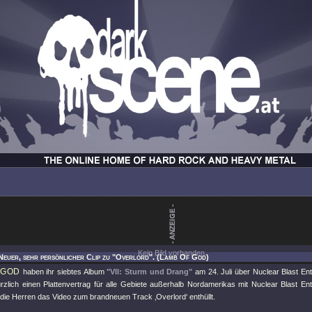
Kein Bild vorhanden.
Neuer, sehr persönlicher Clip zu "Overlord". (Lamb Of God)
 GOD
haben ihr siebtes Album
"VII: Sturm und Drang"
am 24. Juli über Nuclear Blast Ent
rzlich einen Plattenvertrag für alle Gebiete außerhalb Nordamerikas mit Nuclear Blast En
die Herren das Video zum brandneuen Track ‚Overlord‘ enthüllt.