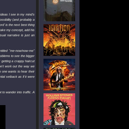
 ideas I see in my mind's
ossibility (and probably a
rd' is the next best thing
) take my concept, add his
ual narrative is just an
entitled "me-now/now-me"
problems to see the bigger
r getting a crappy haircut
on't work out the way we
o one wants to hear their
al setback as if it were
to wander into traffic. A