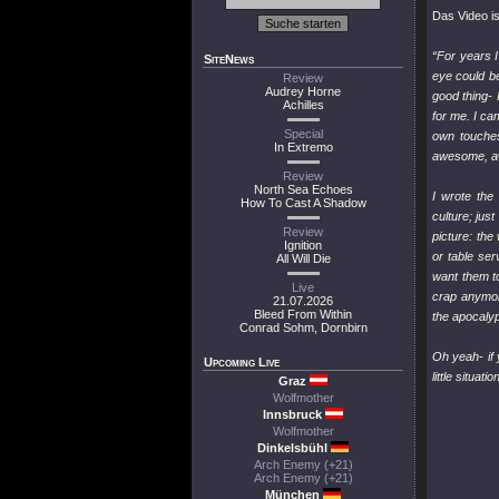
Das Video i
“For years I
SiteNews
eye could be
Review
Audrey Horne
good thing- 
Achilles
for me. I ca
Special
own touches
In Extremo
awesome, a
Review
North Sea Echoes
I wrote the
How To Cast A Shadow
culture; jus
Review
picture: the
Ignition
or table se
All Will Die
want them to
Live
crap anymor
21.07.2026
Bleed From Within
the apocalyp
Conrad Sohm, Dornbirn
Oh yeah- if 
Upcoming Live
little situa
Graz
Wolfmother
Innsbruck
Wolfmother
Dinkelsbühl
Arch Enemy (+21)
Arch Enemy (+21)
München