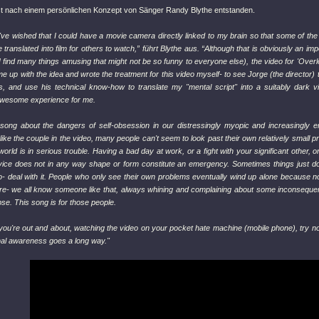
st nach einem persönlichen Konzept von Sänger Randy Blythe entstanden.
've wished that I could have a movie camera directly linked to my brain so that some of the
 translated into film for others to watch,” führt Blythe aus. “Although that is obviously an imp
I find many things amusing that might not be so funny to everyone else), the video for 'Overlo
me up with the idea and wrote the treatment for this video myself- to see Jorge (the director
, and use his technical know-how to translate my "mental script" into a suitably dark vis
wesome experience for me.
 song about the dangers of self-obsession in our distressingly myopic and increasingly 
t like the couple in the video, many people can't seem to look past their own relatively small 
 world is in serious trouble. Having a bad day at work, or a fight with your significant other, o
rvice does not in any way shape or form constitute an emergency. Sometimes things just d
- deal with it. People who only see their own problems eventually wind up alone because n
e- we all know someone like that, always whining and complaining about some inconsequenti
se. This song is for those people.
you're out and about, watching the video on your pocket hate machine (mobile phone), try not 
tional awareness goes a long way."