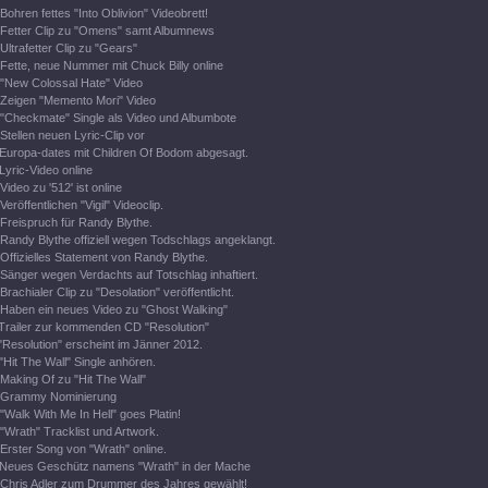
Bohren fettes "Into Oblivion" Videobrett!
Fetter Clip zu "Omens" samt Albumnews
Ultrafetter Clip zu "Gears"
Fette, neue Nummer mit Chuck Billy online
"New Colossal Hate" Video
Zeigen "Memento Mori" Video
"Checkmate" Single als Video und Albumbote
Stellen neuen Lyric-Clip vor
Europa-dates mit Children Of Bodom abgesagt.
Lyric-Video online
Video zu '512' ist online
Veröffentlichen "Vigil" Videoclip.
Freispruch für Randy Blythe.
Randy Blythe offiziell wegen Todschlags angeklangt.
Offizielles Statement von Randy Blythe.
Sänger wegen Verdachts auf Totschlag inhaftiert.
Brachialer Clip zu "Desolation" veröffentlicht.
Haben ein neues Video zu "Ghost Walking"
Trailer zur kommenden CD "Resolution"
"Resolution" erscheint im Jänner 2012.
"Hit The Wall" Single anhören.
Making Of zu "Hit The Wall"
Grammy Nominierung
"Walk With Me In Hell" goes Platin!
"Wrath" Tracklist und Artwork.
Erster Song von "Wrath" online.
Neues Geschütz namens "Wrath" in der Mache
Chris Adler zum Drummer des Jahres gewählt!