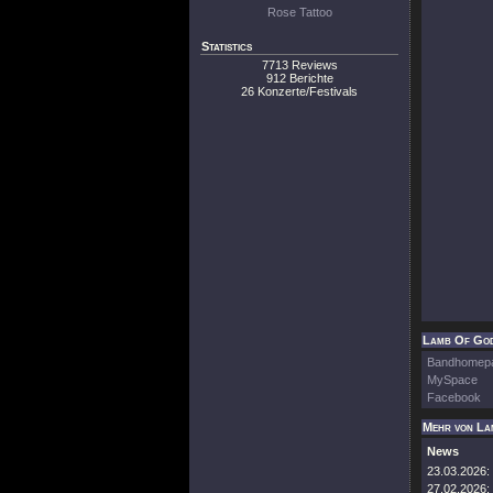
Rose Tattoo
Statistics
7713 Reviews
912 Berichte
26 Konzerte/Festivals
Lamb Of God
Bandhomep
MySpace
Facebook
Mehr von La
News
23.03.2026:
27.02.2026: