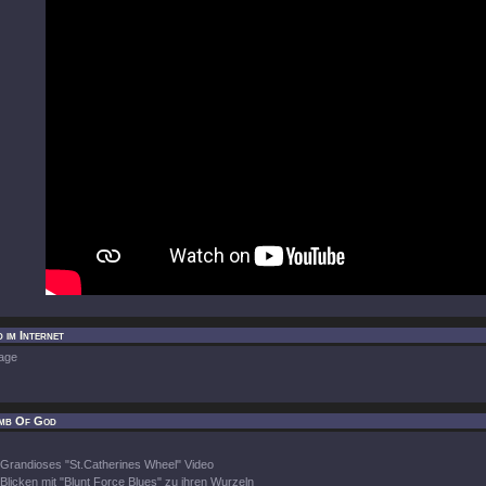
 im Internet
age
mb Of God
Grandioses "St.Catherines Wheel" Video
Blicken mit "Blunt Force Blues" zu ihren Wurzeln