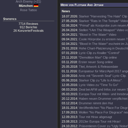
Arch Enemy (+21)
Mehr von Flotsam And Jetsam
München
Rose Tattoo
News
18.07.2026:
Starker "Harvesting The Hate" Clip
Statistics
27.05.2026:
Starker "Rats In The Temple" Video
7714 Reviews
02.06.2024:
"Primal" als Kostprobe zum neuen 
912 Berichte
26.04.2024:
Stellen "I Am The Weapon" Video v
26 Konzerte/Festivals
30.04.2021:
"Blood In The Water" Video
09.04.2021:
Coole Hörprobe zu erstem neuen 
02.04.2021:
"Blood In The Water" escheint im J
29.01.2019:
Hohe Chart-Platzierung in Deutschl
07.01.2019:
Lyric-Clip zu Knaller "Control"
23.11.2018:
"Demolition Man" Clip online
03.11.2018:
Erster neuer Song online
25.05.2018:
Titel, Artwork & Releasedate
01.11.2016:
Europatour für März/April 2017 ang
10.09.2016:
Amis mit "Seventh Seal" Lyric-Clip.
05.06.2016:
Starker Clip zu "Life Is A Mess".
12.05.2016:
Lyric-Video zu "Time To Go"
08.03.2016:
Deal bei AFM und Infos zur neuen 
05.03.2015:
Europa-Tour mit Wien- und Innsbr
20.12.2014:
Haben neuen Drummer verpflichtet
03.12.2014:
Drummer nimmt den Hut
18.01.2014:
Veröffentlichen "No Place For Disg
17.09.2013:
Wollen "No Place For Disgrace" n
12.09.2013:
Tour mit Hirax abgesagt
23.08.2013:
2013er Europa Tour mit Hirax!
24.10.2012:
Präsentieren Cover zu "Ugly Noise