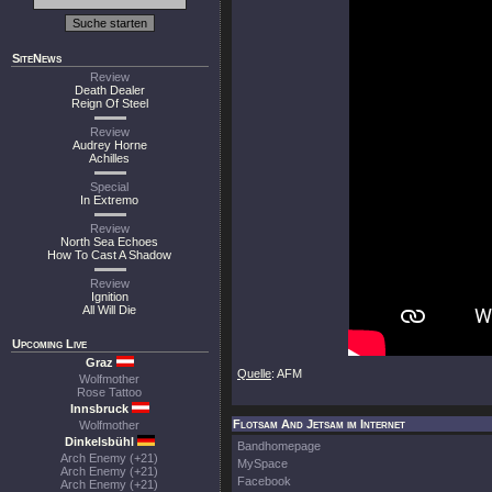
SiteNews
Review
Death Dealer
Reign Of Steel
Review
Audrey Horne
Achilles
Special
In Extremo
Review
North Sea Echoes
How To Cast A Shadow
Review
Ignition
All Will Die
Upcoming Live
Graz
Quelle
: AFM
Wolfmother
Rose Tattoo
Innsbruck
Flotsam And Jetsam im Internet
Wolfmother
Dinkelsbühl
Bandhomepage
Arch Enemy (+21)
MySpace
Arch Enemy (+21)
Facebook
Arch Enemy (+21)