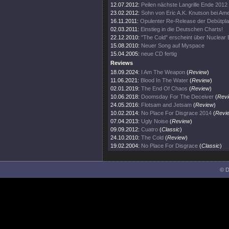
12.07.2012:
Peilen nächste Langrille Ende 2012
23.02.2012:
Sohn von Eric A.K. Knutson bei Amer
16.11.2011:
Opulenter Re-Release der Debütpla
02.03.2011:
Einstieg in die Deutschen Charts!
22.12.2010:
"The Cold" erscheint über Nuclear B
15.08.2010:
Neuer Song auf Myspace
15.04.2005:
neue CD fertig
Reviews
18.09.2024:
I Am The Weapon
(
Review
)
11.06.2021:
Blood In The Water
(
Review
)
02.01.2019:
The End Of Chaos
(
Review
)
10.06.2018:
Doomsday For The Deceiver
(
Rev
24.05.2016:
Flotsam and Jetsam
(
Review
)
10.02.2014:
No Place For Disgrace 2014
(
Revi
07.04.2013:
Ugly Noise
(
Review
)
09.09.2012:
Cuatro
(
Classic
)
24.10.2010:
The Cold
(
Review
)
19.02.2004:
No Place For Disgrace
(
Classic
)
© D