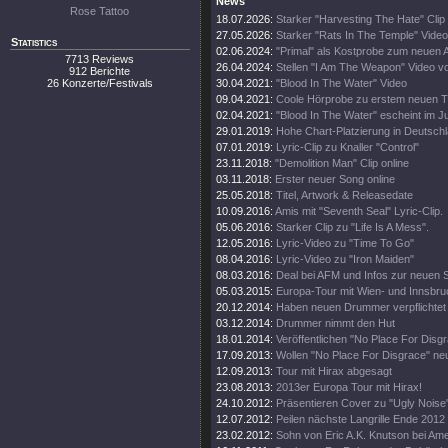
News
Rose Tattoo
18.07.2026:
Starker "Harvesting The Hate" Clip
27.05.2026:
Starker "Rats In The Temple" Video
Statistics
02.06.2024:
"Primal" als Kostprobe zum neuen 
7713 Reviews
26.04.2024:
Stellen "I Am The Weapon" Video v
912 Berichte
26 Konzerte/Festivals
30.04.2021:
"Blood In The Water" Video
09.04.2021:
Coole Hörprobe zu erstem neuen 
02.04.2021:
"Blood In The Water" escheint im J
29.01.2019:
Hohe Chart-Platzierung in Deutschl
07.01.2019:
Lyric-Clip zu Knaller "Control"
23.11.2018:
"Demolition Man" Clip online
03.11.2018:
Erster neuer Song online
25.05.2018:
Titel, Artwork & Releasedate
10.09.2016:
Amis mit "Seventh Seal" Lyric-Clip.
05.06.2016:
Starker Clip zu "Life Is A Mess".
12.05.2016:
Lyric-Video zu "Time To Go"
08.04.2016:
Lyric-Video zu "Iron Maiden"
08.03.2016:
Deal bei AFM und Infos zur neuen 
05.03.2015:
Europa-Tour mit Wien- und Innsbr
20.12.2014:
Haben neuen Drummer verpflichtet
03.12.2014:
Drummer nimmt den Hut
18.01.2014:
Veröffentlichen "No Place For Disg
17.09.2013:
Wollen "No Place For Disgrace" n
12.09.2013:
Tour mit Hirax abgesagt
23.08.2013:
2013er Europa Tour mit Hirax!
24.10.2012:
Präsentieren Cover zu "Ugly Noise
12.07.2012:
Peilen nächste Langrille Ende 2012
23.02.2012:
Sohn von Eric A.K. Knutson bei Amer