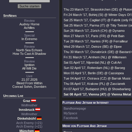
Thu 23 March '17, Strasskirchen (DE) @ Pluto
Fri 24 March '17, Bohinj (SI) @ Winter Days Of 
SiteNews
Sat 25 March '17, Cagliari (IT) @ Fabrik (only
Review
Audrey Horne
Sat 25 March '17, Parma (IT) @ Titty Twister (
Achilles
Sun 26 March '17, Zürich (CH) @ Dynamo
Special
Mon 27 March '17, Paris (FR) @ Petit Bain
In Extremo
Tue 28 March '17, Nantes (FR) @ Ferrailleur
Review
Wed 29 March '17, Deinze (BE) @ Elpee
North Sea Echoes
Thu 30 March '17, Osnabrück (DE) @ Bastard 
How To Cast A Shadow
Fri 31 March '17, Arnhem (NL) @ Willemeen
Review
Sat 01 April '17, Nijverdal (NL) @ Cult Art
Ignition
Sun 02 April '17, Rotterdam (NL) @ Baroeg
All Will Die
Mon 03 April '17, Berlin (DE) @ Cassiopea
Live
Tue 04 April '17, Ostrava (CZ) @ Barrak Music
21.07.2026
Bleed From Within
Thu 06 April '17, Krakow (PL) @ Zascianek
Conrad Sohm, Dornbirn
Fri 07 April '17, Budapest (HU) @ Showbarlang
Sat 08 April '17, Vienna (AT) @ Vienna Metal
Upcoming Live
Graz
Flotsam And Jetsam im Internet
Wolfmother
Bandhomepage
Innsbruck
MySpace
Wolfmother
Facebook
Dinkelsbühl
Arch Enemy (+21)
Mehr von Flotsam And Jetsam
Arch Enemy (+21)
München