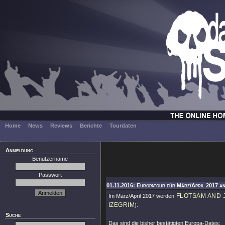
Home
News
Reviews
Berichte
Tourdaten
Anmeldung
Benutzername
Passwort
01.11.2016: Europatour für März/April 2017 a
FLOTSAM AND 
Im März/April 2017 werden
IZEGRIM
).
Suche
Das sind die bisher bestätigten Europa-Dates: