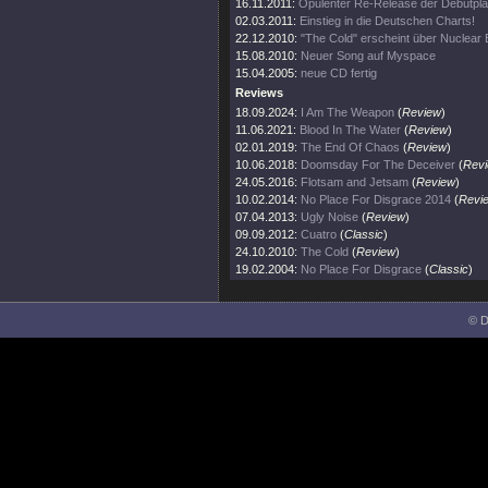
16.11.2011:
Opulenter Re-Release der Debütpla
02.03.2011:
Einstieg in die Deutschen Charts!
22.12.2010:
"The Cold" erscheint über Nuclear B
15.08.2010:
Neuer Song auf Myspace
15.04.2005:
neue CD fertig
Reviews
18.09.2024:
I Am The Weapon
(
Review
)
11.06.2021:
Blood In The Water
(
Review
)
02.01.2019:
The End Of Chaos
(
Review
)
10.06.2018:
Doomsday For The Deceiver
(
Rev
24.05.2016:
Flotsam and Jetsam
(
Review
)
10.02.2014:
No Place For Disgrace 2014
(
Revi
07.04.2013:
Ugly Noise
(
Review
)
09.09.2012:
Cuatro
(
Classic
)
24.10.2010:
The Cold
(
Review
)
19.02.2004:
No Place For Disgrace
(
Classic
)
© D