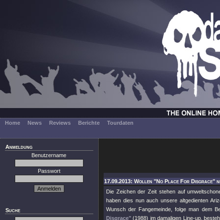
Home
News
Reviews
Berichte
Tourdaten
Anmeldung
Benutzername
Passwort
17.09.2013: Wollen "No Place For Disgrace" n
Die Zeichen der Zeit stehen auf umweltscho
haben dies nun auch unsere altgedienten Ari
Wunsch der Fangemeinde, folge man dem Beis
Suche
Disgrace"
(1988) im damaligen Line-up, besteh