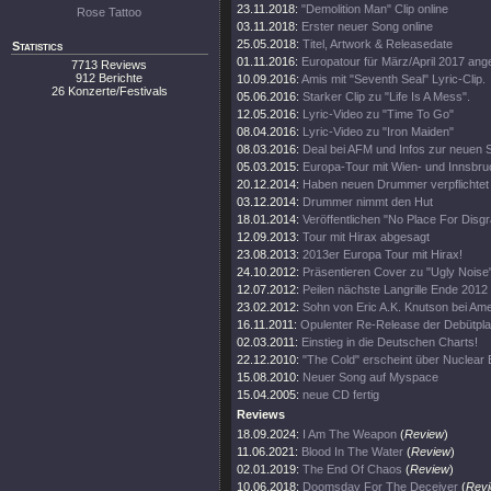
23.11.2018:
"Demolition Man" Clip online
Rose Tattoo
03.11.2018:
Erster neuer Song online
25.05.2018:
Titel, Artwork & Releasedate
Statistics
01.11.2016:
Europatour für März/April 2017 ang
7713 Reviews
912 Berichte
10.09.2016:
Amis mit "Seventh Seal" Lyric-Clip.
26 Konzerte/Festivals
05.06.2016:
Starker Clip zu "Life Is A Mess".
12.05.2016:
Lyric-Video zu "Time To Go"
08.04.2016:
Lyric-Video zu "Iron Maiden"
08.03.2016:
Deal bei AFM und Infos zur neuen 
05.03.2015:
Europa-Tour mit Wien- und Innsbr
20.12.2014:
Haben neuen Drummer verpflichtet
03.12.2014:
Drummer nimmt den Hut
18.01.2014:
Veröffentlichen "No Place For Disg
12.09.2013:
Tour mit Hirax abgesagt
23.08.2013:
2013er Europa Tour mit Hirax!
24.10.2012:
Präsentieren Cover zu "Ugly Noise
12.07.2012:
Peilen nächste Langrille Ende 2012
23.02.2012:
Sohn von Eric A.K. Knutson bei Amer
16.11.2011:
Opulenter Re-Release der Debütpla
02.03.2011:
Einstieg in die Deutschen Charts!
22.12.2010:
"The Cold" erscheint über Nuclear B
15.08.2010:
Neuer Song auf Myspace
15.04.2005:
neue CD fertig
Reviews
18.09.2024:
I Am The Weapon
(
Review
)
11.06.2021:
Blood In The Water
(
Review
)
02.01.2019:
The End Of Chaos
(
Review
)
10.06.2018:
Doomsday For The Deceiver
(
Rev