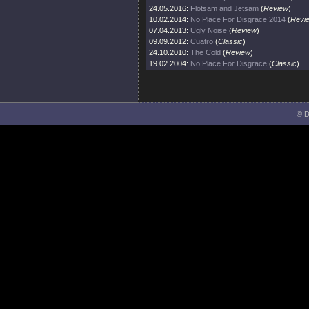
24.05.2016:
Flotsam and Jetsam
(
Review
)
10.02.2014:
No Place For Disgrace 2014
(
Revi
07.04.2013:
Ugly Noise
(
Review
)
09.09.2012:
Cuatro
(
Classic
)
24.10.2010:
The Cold
(
Review
)
19.02.2004:
No Place For Disgrace
(
Classic
)
© D