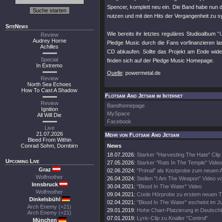
Spencer, komplett neu ein. Die Band habe nun d
nutzen und mit den Hits der Vergangenheit zu s
SiteNews
Wie bereits ihr letztes reguläres Studioalbum
"
Review
Audrey Horne
Pledge Music durch die Fans vorfinanzieren las
Achilles
CD abkaufen. Sollte das Projekt am Ende wider 
Special
finden sich auf der Pledge Music Homepage.
In Extremo
Quelle
: powermetal.de
Review
North Sea Echoes
How To Cast A Shadow
Flotsam And Jetsam im Internet
Review
Bandhomepage
Ignition
MySpace
All Will Die
Facebook
Live
21.07.2026
Mehr von Flotsam And Jetsam
Bleed From Within
Conrad Sohm, Dornbirn
News
18.07.2026:
Starker "Harvesting The Hate" Clip
Upcoming Live
27.05.2026:
Starker "Rats In The Temple" Video
Graz
02.06.2024:
"Primal" als Kostprobe zum neuen 
Wolfmother
26.04.2024:
Stellen "I Am The Weapon" Video v
Innsbruck
30.04.2021:
"Blood In The Water" Video
Wolfmother
09.04.2021:
Coole Hörprobe zu erstem neuen 
Dinkelsbühl
02.04.2021:
"Blood In The Water" escheint im J
Arch Enemy (+21)
29.01.2019:
Hohe Chart-Platzierung in Deutschl
Arch Enemy (+21)
07.01.2019:
Lyric-Clip zu Knaller "Control"
München