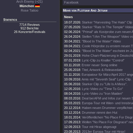
Arch Enemy (+21)
Facebook
München
Rose Tattoo
Mehr von Flotsam And Jetsam
News
Statistics
18.07.2026:
Starker "Harvesting The Hate" Clip
7714 Reviews
27.05.2026:
Starker "Rats In The Temple" Video
912 Berichte
26 Konzerte/Festivals
02.06.2024:
"Primal" als Kostprobe zum neuen 
26.04.2024:
Stellen "I Am The Weapon" Video v
30.04.2021:
"Blood In The Water" Video
09.04.2021:
Coole Hörprobe zu erstem neuen 
02.04.2021:
"Blood In The Water" escheint im J
29.01.2019:
Hohe Chart-Platzierung in Deutschl
07.01.2019:
Lyric-Clip zu Knaller "Control"
03.11.2018:
Erster neuer Song online
25.05.2018:
Titel, Artwork & Releasedate
01.11.2016:
Europatour für März/April 2017 ang
10.09.2016:
Amis mit "Seventh Seal" Lyric-Clip.
05.06.2016:
Starker Clip zu "Life Is A Mess".
12.05.2016:
Lyric-Video zu "Time To Go"
08.04.2016:
Lyric-Video zu "Iron Maiden"
08.03.2016:
Deal bei AFM und Infos zur neuen 
05.03.2015:
Europa-Tour mit Wien- und Innsbr
20.12.2014:
Haben neuen Drummer verpflichtet
03.12.2014:
Drummer nimmt den Hut
18.01.2014:
Veröffentlichen "No Place For Disg
17.09.2013:
Wollen "No Place For Disgrace" n
12.09.2013:
Tour mit Hirax abgesagt
23.08.2013:
2013er Europa Tour mit Hirax!