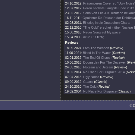
24.10.2012:
Präsentieren Cover zu "Ugly Noise
12.07.2012:
Peilen nächste Langrille Ende 2012
23.02.2012:
Sohn von Eric A.K. Knutson bei Amer
16.11.2011:
Opulenter Re-Release der Debütpla
02.03.2011:
Einstieg in die Deutschen Charts!
22.12.2010:
"The Cold" erscheint über Nuclear B
15.08.2010:
Neuer Song auf Myspace
15.04.2005:
neue CD fertig
Reviews
18.09.2024:
I Am The Weapon
(
Review
)
11.06.2021:
Blood In The Water
(
Review
)
02.01.2019:
The End Of Chaos
(
Review
)
10.06.2018:
Doomsday For The Deceiver
(
Rev
24.05.2016:
Flotsam and Jetsam
(
Review
)
10.02.2014:
No Place For Disgrace 2014
(
Revi
07.04.2013:
Ugly Noise
(
Review
)
09.09.2012:
Cuatro
(
Classic
)
24.10.2010:
The Cold
(
Review
)
19.02.2004:
No Place For Disgrace
(
Classic
)
© D