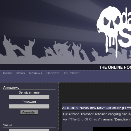
Home
News
Reviews
Berichte
Tourdaten
Anmeldung
Benutzername
Passwort
23.11.2018: "Demolition Man" Clip online (Flo
Die Arizona-Thrasher scheinen endgültig eine K
von
"The End Of Chaos"
namens
"Demolition
Suche