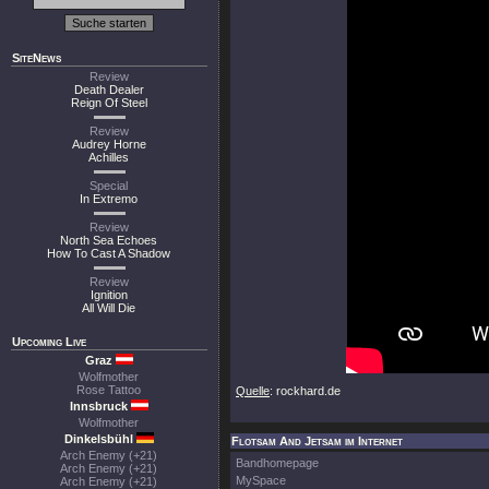
SiteNews
Review
Death Dealer
Reign Of Steel
Review
Audrey Horne
Achilles
Special
In Extremo
Review
North Sea Echoes
How To Cast A Shadow
Review
Ignition
All Will Die
Upcoming Live
Graz
Wolfmother
Rose Tattoo
Quelle
: rockhard.de
Innsbruck
Wolfmother
Dinkelsbühl
Flotsam And Jetsam im Internet
Arch Enemy (+21)
Bandhomepage
Arch Enemy (+21)
MySpace
Arch Enemy (+21)