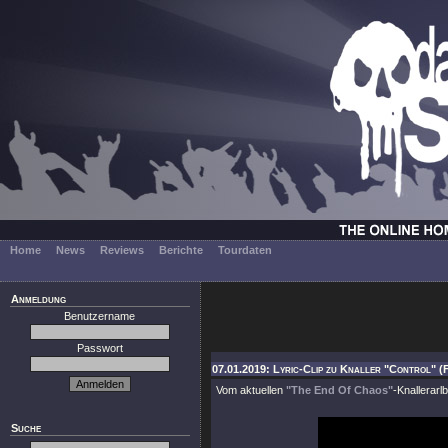
Home
News
Reviews
Berichte
Tourdaten
Anmeldung
Benutzername
Passwort
07.01.2019: Lyric-Clip zu Knaller "Control" 
Vom aktuellen
"The End Of Chaos"
-Knallerar
Suche