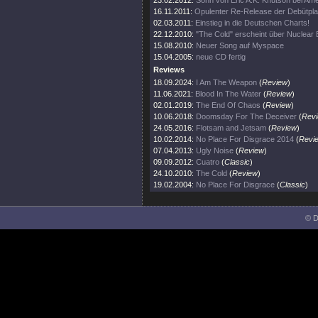
23.02.2012:
Sohn von Eric A.K. Knutson bei Amer
16.11.2011:
Opulenter Re-Release der Debütpla
02.03.2011:
Einstieg in die Deutschen Charts!
22.12.2010:
"The Cold" erscheint über Nuclear B
15.08.2010:
Neuer Song auf Myspace
15.04.2005:
neue CD fertig
Reviews
18.09.2024:
I Am The Weapon
(
Review
)
11.06.2021:
Blood In The Water
(
Review
)
02.01.2019:
The End Of Chaos
(
Review
)
10.06.2018:
Doomsday For The Deceiver
(
Rev
24.05.2016:
Flotsam and Jetsam
(
Review
)
10.02.2014:
No Place For Disgrace 2014
(
Revi
07.04.2013:
Ugly Noise
(
Review
)
09.09.2012:
Cuatro
(
Classic
)
24.10.2010:
The Cold
(
Review
)
19.02.2004:
No Place For Disgrace
(
Classic
)
© D