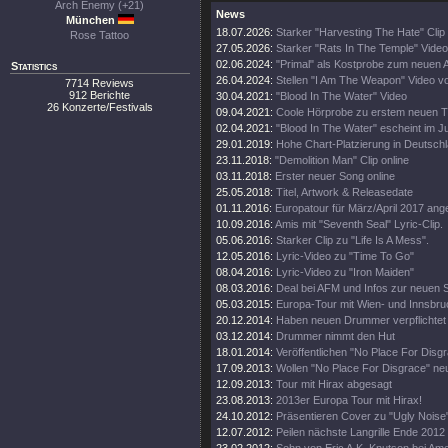
Arch Enemy (+21)
News
München
18.07.2026:
Starker "Harvesting The Hate" Clip
Rose Tattoo
27.05.2026:
Starker "Rats In The Temple" Video
02.06.2024:
"Primal" als Kostprobe zum neuen 
Statistics
26.04.2024:
Stellen "I Am The Weapon" Video v
7714 Reviews
912 Berichte
30.04.2021:
"Blood In The Water" Video
26 Konzerte/Festivals
09.04.2021:
Coole Hörprobe zu erstem neuen 
02.04.2021:
"Blood In The Water" escheint im J
29.01.2019:
Hohe Chart-Platzierung in Deutschl
23.11.2018:
"Demolition Man" Clip online
03.11.2018:
Erster neuer Song online
25.05.2018:
Titel, Artwork & Releasedate
01.11.2016:
Europatour für März/April 2017 ang
10.09.2016:
Amis mit "Seventh Seal" Lyric-Clip.
05.06.2016:
Starker Clip zu "Life Is A Mess".
12.05.2016:
Lyric-Video zu "Time To Go"
08.04.2016:
Lyric-Video zu "Iron Maiden"
08.03.2016:
Deal bei AFM und Infos zur neuen 
05.03.2015:
Europa-Tour mit Wien- und Innsbr
20.12.2014:
Haben neuen Drummer verpflichtet
03.12.2014:
Drummer nimmt den Hut
18.01.2014:
Veröffentlichen "No Place For Disg
17.09.2013:
Wollen "No Place For Disgrace" n
12.09.2013:
Tour mit Hirax abgesagt
23.08.2013:
2013er Europa Tour mit Hirax!
24.10.2012:
Präsentieren Cover zu "Ugly Noise
12.07.2012:
Peilen nächste Langrille Ende 2012