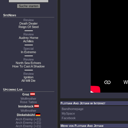
SiteNews
Review
Death Dealer
Reign Of Steel
Review
Audrey Horne
Achilles
Special
In Extremo
Review
North Sea Echoes
How To Cast A Shadow
Review
Ignition
All Will Die
Upcoming Live
Graz
Wolfmother
Rose Tattoo
Flotsam And Jetsam im Internet
Innsbruck
Bandhomepage
Wolfmother
MySpace
Dinkelsbühl
Facebook
Arch Enemy (+21)
Arch Enemy (+21)
Mehr von Flotsam And Jetsam
Arch Enemy (+21)