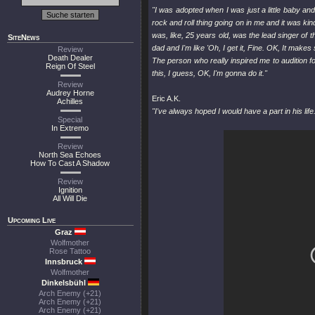
"I was adopted when I was just a little baby an
rock and roll thing going on in me and it was kin
was, like, 25 years old, was the lead singer 
SiteNews
dad and I'm like 'Oh, I get it, Fine. OK, It makes
Review
Death Dealer
The person who really inspired me to audition fo
Reign Of Steel
this, I guess, OK, I'm gonna do it."
Review
Audrey Horne
Eric A.K.
Achilles
"I've always hoped I would have a part in his life. 
Special
In Extremo
Review
North Sea Echoes
How To Cast A Shadow
Review
Ignition
All Will Die
Upcoming Live
Graz
Wolfmother
Rose Tattoo
Innsbruck
Wolfmother
Dinkelsbühl
Arch Enemy (+21)
Arch Enemy (+21)
Arch Enemy (+21)