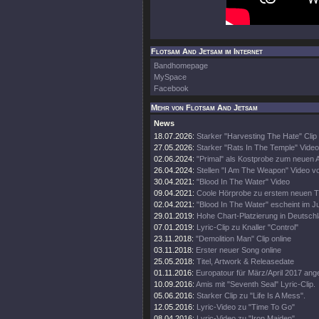
Flotsam And Jetsam im Internet
Bandhomepage
MySpace
Facebook
Mehr von Flotsam And Jetsam
News
18.07.2026:
Starker "Harvesting The Hate" Clip
27.05.2026:
Starker "Rats In The Temple" Video
02.06.2024:
"Primal" als Kostprobe zum neuen 
26.04.2024:
Stellen "I Am The Weapon" Video v
30.04.2021:
"Blood In The Water" Video
09.04.2021:
Coole Hörprobe zu erstem neuen 
02.04.2021:
"Blood In The Water" escheint im J
29.01.2019:
Hohe Chart-Platzierung in Deutschl
07.01.2019:
Lyric-Clip zu Knaller "Control"
23.11.2018:
"Demolition Man" Clip online
03.11.2018:
Erster neuer Song online
25.05.2018:
Titel, Artwork & Releasedate
01.11.2016:
Europatour für März/April 2017 ang
10.09.2016:
Amis mit "Seventh Seal" Lyric-Clip.
05.06.2016:
Starker Clip zu "Life Is A Mess".
12.05.2016:
Lyric-Video zu "Time To Go"
08.04.2016:
Lyric-Video zu "Iron Maiden"