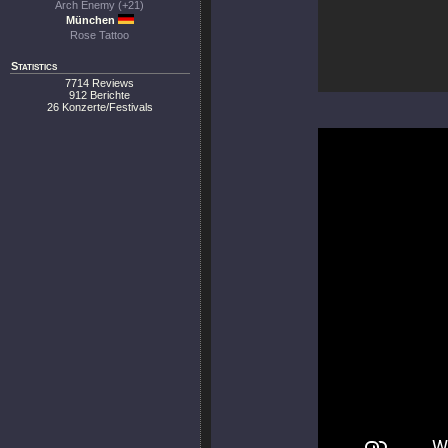
Arch Enemy (+21)
München
Rose Tattoo
Statistics
7714 Reviews
912 Berichte
26 Konzerte/Festivals