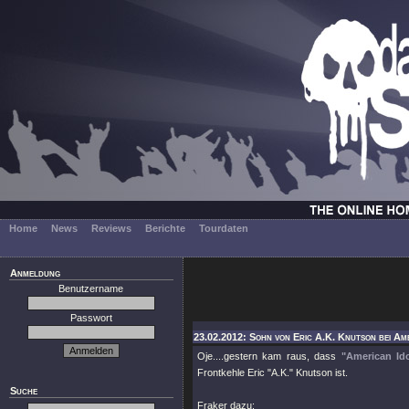
Home
News
Reviews
Berichte
Tourdaten
Anmeldung
Benutzername
Passwort
23.02.2012: Sohn von Eric A.K. Knutson bei Am
Oje....gestern kam raus, dass
"American Id
Frontkehle Eric "A.K." Knutson ist.
Suche
Fraker dazu: