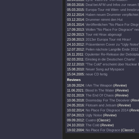
08.03.2016:
Deal bei AFM und Infos zur neuen 
05.03.2015:
Europa-Tour mit Wien- und Innsbr
20.12.2014:
Haben neuen Drummer verpflichtet
03.12.2014:
Drummer nimmt den Hut
18.01.2014:
Veröffentlichen "No Place For Disg
17.09.2013:
Wollen "No Place For Disgrace" n
12.09.2013:
Tour mit Hirax abgesagt
23.08.2013:
2013er Europa Tour mit Hirax!
24.10.2012:
Präsentieren Cover zu "Ugly Noise
12.07.2012:
Peilen nächste Langrille Ende 2012
16.11.2011:
Opulenter Re-Release der Debütpla
02.03.2011:
Einstieg in die Deutschen Charts!
22.12.2010:
"The Cold" erscheint über Nuclear B
15.08.2010:
Neuer Song auf Myspace
15.04.2005:
neue CD fertig
Reviews
18.09.2024:
I Am The Weapon
(
Review
)
11.06.2021:
Blood In The Water
(
Review
)
02.01.2019:
The End Of Chaos
(
Review
)
10.06.2018:
Doomsday For The Deceiver
(
Rev
24.05.2016:
Flotsam and Jetsam
(
Review
)
10.02.2014:
No Place For Disgrace 2014
(
Revi
07.04.2013:
Ugly Noise
(
Review
)
09.09.2012:
Cuatro
(
Classic
)
24.10.2010:
The Cold
(
Review
)
19.02.2004:
No Place For Disgrace
(
Classic
)