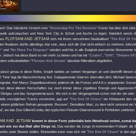
s back! Das hässliche Urviech vom
"Doomsday For The Deceiver"
-Cover hat über drei Jah
antik aufzutauchen und New York City in Schutt und Asche zu legen. Natürlich weckt 
FLOTSAM AND JETSAM
dass
sich mit ihrem vierzehnten Studioalbum
"The End Of Ch
en Realisten dürfte allerdings klar sein, dass sich die Zeit nicht einfach so mehrere Jahrz
y"
und
"No Place For Disgrace"
werden wohl bis in alle Ewigkeit unerreichte Monumente i
n. Jedoch hat diese Band so viel mehr zu bieten und hat mit
"Cuatro"
,
"Drift"
,
"Dreams Of 
t dem selbstbetitelten
"Flotsam And Jetsam"
absolute Killeralben abgeliefert.
 passt genau in diese Reihe, knüpft nahtlos an seinen Vorgänger an und übertrifft diesen
f Time’ legt die Marschrichtung fest. Galoppierende Gitarren überrollen dich, Michael Spen
engrube, Ken Marys Doppelbassdrums polieren dir die Fresse und A.K.s angepisster Gesang
n diese älteren Herrschaften nur noch immer diese zügellose Energie und Aggression? D
in Übriges und das Songmaterial auch. Wo sich in der Vergangenheit schon mal der ein oder
teils vorzüglichen Tracks versteckte, jagt auf
"The End Of Chaos"
ein Höhepunkt den n
t einem göttlichen Refrain gesegnete ‚Recover‘, Demolition Man‘, zu dem nicht umsonst ein 
‘, wo das Duo Gilbert/Conley den typischen Flotsam-Gitarrensound in Perfektion zelebriert.
AM AND JETSAM
kommt in dieser Form jedenfalls kein Metalhead vorbei, zumal da
ach wie vor das Maß aller Dinge ist.
Das werden die Jungs im kommenden Frühjahr als 
enlos unter Beweis stellen. Einstweilen kann man sich mit
"The End Of Chaos"
in den eig