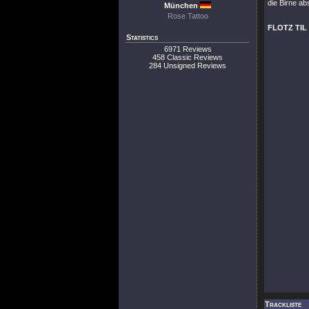
die Birne a
München
Rose Tattoo
FLOTZ TIL
Statistics
6971 Reviews
458 Classic Reviews
284 Unsigned Reviews
Trackliste