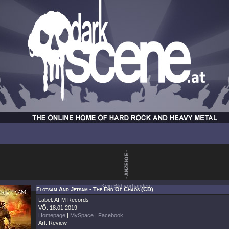
Kein Bild vorhanden.
Flotsam And Jetsam - The End Of Chaos (CD)
Label: AFM Records
VÖ: 18.01.2019
Homepage
|
MySpace
|
Facebook
Art: Review