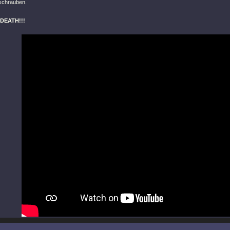
bschrauben.
 DEATH!!!