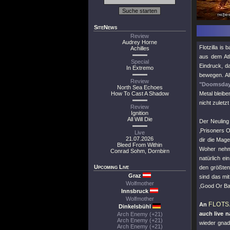
SiteNews
Review
Audrey Horne
Flotzilla i
Achilles
aus dem Atl
Special
Eindruck, 
In Extremo
bewegen. All
Review
"Doomsda
North Sea Echoes
How To Cast A Shadow
Metal bleibe
nicht zuletz
Review
Ignition
All Will Die
Der Neuling
‚Prisoners O
Live
21.07.2026
dir die Mag
Bleed From Within
Woher nehme
Conrad Sohm, Dornbirn
natürlich e
Upcoming Live
den größten
Graz
sind das mi
Wolfmother
‚Good Or Bad
Innsbruck
Wolfmother
FLOTS
An
Dinkelsbühl
auch live n
Arch Enemy (+21)
Arch Enemy (+21)
wieder gnad
Arch Enemy (+21)