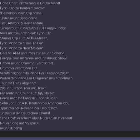
Hohe Chart-Platzierung in Deutschland!
Lyric-Clip zu Knaller "Control"
"Demolition Man" Clip online
Erster neuer Song online
Titel, Artwork & Releasedate
Europatour für März/April 2017 angekündigt
Amis mit "Seventh Seal" Lyric-Clip.
Starker Clip zu "Life Is A Mess".
Lyric-Video zu "Time To Go"
Lyric-Video zu "Iron Maiden"
Deal bei AFM und Infos zur neuen Scheibe.
Europa-Tour mit Wien- und Innsbruck Show!
Haben neuen Drummer verpflichtet
Drummer nimmt den Hut
Veröffentlichen "No Place For Disgrace 2014".
Wollen "No Place For Disgrace" neu aufnehmen
Tour mit Hirax abgesagt
2013er Europa Tour mit Hirax!
Präsentieren Cover zu "Ugly Noise"
Peilen nächste Langrille Ende 2012 an
Sohn von Eric A.K. Knutson bei American Idol.
Opulenter Re-Release der Debütplatte
Einstieg in die Deutschen Charts!
"The Cold" erscheint über Nuclear Blast erneut!
Neuer Song auf Myspace
neue CD fertig