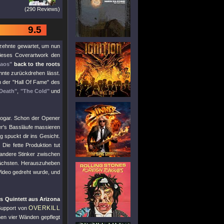
(290 Reviews)
9.5
rzehnte gewartet, um nun
dieses Coverartwork den
aos"
back to the roots
ehnte zurückdrehen lässt.
n der
"Hall Of Fame"
des
Death"
,
"The Cold"
und
 sogar. Schon der Opener
cer's Bassläufe massieren
 spuckt dir ins Gesicht.
ie fette Produktion tut
 andere Stinker zwischen
ächsten. Herauszuheben
Video gedreht wurde, und
s Quintett aus Arizona
OVERKILL
Support von
nen vier Wänden gepflegt