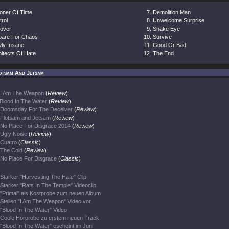
soner Of Time
Demolition Man
rol
Unwelcome Surprise
over
Snake Eye
pare For Chaos
Survive
wly Insane
Good Or Bad
itects Of Hate
The End
otsam And Jetsam
I Am The Weapon
(
Review
)
Blood In The Water
(
Review
)
Doomsday For The Deceiver
(
Review
)
Flotsam and Jetsam
(
Review
)
No Place For Disgrace 2014
(
Review
)
Ugly Noise
(
Review
)
Cuatro
(
Classic
)
The Cold
(
Review
)
No Place For Disgrace
(
Classic
)
Starker "Harvesting The Hate" Clip
Starker "Rats In The Temple" Videoclip
"Primal" als Kostprobe zum neuen Album
Stellen "I Am The Weapon" Video vor
"Blood In The Water" Video
Coole Hörprobe zu erstem neuen Track
"Blood In The Water" escheint im Juni