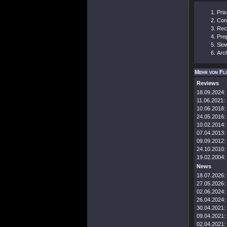
Pri
Cont
Rec
Pre
Slo
Arch
Mehr von Fl
Reviews
18.09.2024:
11.06.2021:
10.06.2018:
24.05.2016:
10.02.2014:
07.04.2013:
09.09.2012:
24.10.2010:
19.02.2004:
News
18.07.2026:
27.05.2026:
02.06.2024:
26.04.2024:
30.04.2021:
09.04.2021:
02.04.2021: