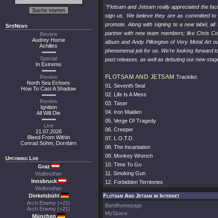
"Flotsam and Jetsam really appreciated the fact 
sign us. We believe they are as committed to 
promote. Along with signing to a new label, al
SiteNews
partner with new team members; like Chris Col
Review
Audrey Horne
album and Andy Pilkington of Very Metal Art ou
Achilles
phenomenal job for us. We’re looking forward to
Special
past releases, as well as debuting our new stag
In Extremo
FLOTSAM AND JETSAM
Review
Tracklist:
North Sea Echoes
01. Seventh Seal
How To Cast A Shadow
02. Life Is A Mess
Review
03. Taser
Ignition
04. Iron Maiden
All Will Die
05. Verge Of Tragedy
Live
06. Creeper
21.07.2026
Bleed From Within
07. L.O.T.D.
Conrad Sohm, Dornbirn
08. The Incantation
09. Monkey Wrench
Upcoming Live
10. Time To Go
Graz
11. Smoking Gun
Wolfmother
Innsbruck
12. Forbidden Territories
Wolfmother
Dinkelsbühl
Flotsam And Jetsam im Internet
Arch Enemy (+21)
Bandhomepage
Arch Enemy (+21)
MySpace
München