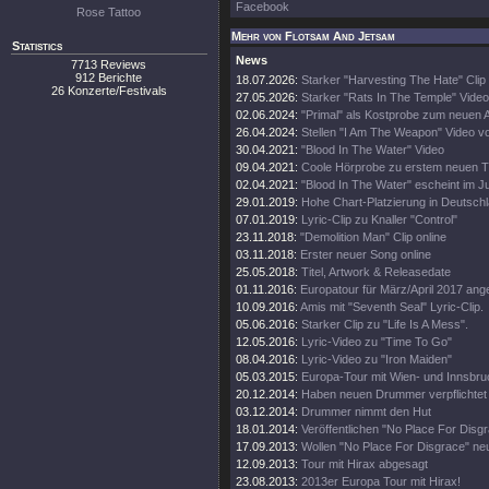
Facebook
Rose Tattoo
Mehr von Flotsam And Jetsam
Statistics
News
7713 Reviews
912 Berichte
18.07.2026:
Starker "Harvesting The Hate" Clip
26 Konzerte/Festivals
27.05.2026:
Starker "Rats In The Temple" Video
02.06.2024:
"Primal" als Kostprobe zum neuen 
26.04.2024:
Stellen "I Am The Weapon" Video v
30.04.2021:
"Blood In The Water" Video
09.04.2021:
Coole Hörprobe zu erstem neuen 
02.04.2021:
"Blood In The Water" escheint im J
29.01.2019:
Hohe Chart-Platzierung in Deutschl
07.01.2019:
Lyric-Clip zu Knaller "Control"
23.11.2018:
"Demolition Man" Clip online
03.11.2018:
Erster neuer Song online
25.05.2018:
Titel, Artwork & Releasedate
01.11.2016:
Europatour für März/April 2017 ang
10.09.2016:
Amis mit "Seventh Seal" Lyric-Clip.
05.06.2016:
Starker Clip zu "Life Is A Mess".
12.05.2016:
Lyric-Video zu "Time To Go"
08.04.2016:
Lyric-Video zu "Iron Maiden"
05.03.2015:
Europa-Tour mit Wien- und Innsbr
20.12.2014:
Haben neuen Drummer verpflichtet
03.12.2014:
Drummer nimmt den Hut
18.01.2014:
Veröffentlichen "No Place For Disg
17.09.2013:
Wollen "No Place For Disgrace" n
12.09.2013:
Tour mit Hirax abgesagt
23.08.2013:
2013er Europa Tour mit Hirax!