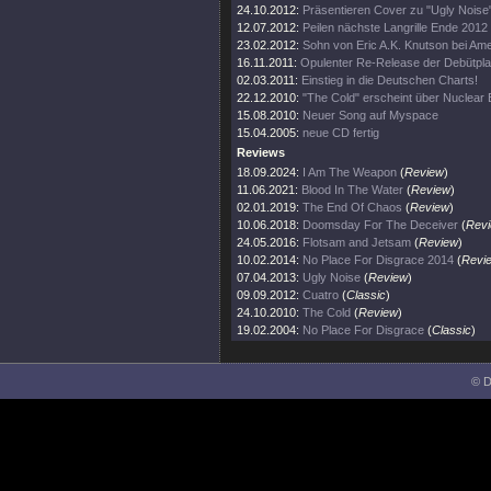
24.10.2012:
Präsentieren Cover zu "Ugly Noise
12.07.2012:
Peilen nächste Langrille Ende 2012
23.02.2012:
Sohn von Eric A.K. Knutson bei Amer
16.11.2011:
Opulenter Re-Release der Debütpla
02.03.2011:
Einstieg in die Deutschen Charts!
22.12.2010:
"The Cold" erscheint über Nuclear B
15.08.2010:
Neuer Song auf Myspace
15.04.2005:
neue CD fertig
Reviews
18.09.2024:
I Am The Weapon
(
Review
)
11.06.2021:
Blood In The Water
(
Review
)
02.01.2019:
The End Of Chaos
(
Review
)
10.06.2018:
Doomsday For The Deceiver
(
Rev
24.05.2016:
Flotsam and Jetsam
(
Review
)
10.02.2014:
No Place For Disgrace 2014
(
Revi
07.04.2013:
Ugly Noise
(
Review
)
09.09.2012:
Cuatro
(
Classic
)
24.10.2010:
The Cold
(
Review
)
19.02.2004:
No Place For Disgrace
(
Classic
)
© D