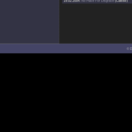
19.02.2004:
No Place For Disgrace
(
Classic
)
© D