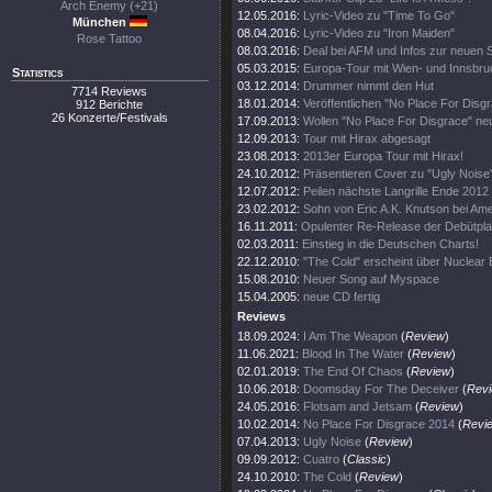
Arch Enemy (+21)
12.05.2016:
Lyric-Video zu "Time To Go"
München
08.04.2016:
Lyric-Video zu "Iron Maiden"
Rose Tattoo
08.03.2016:
Deal bei AFM und Infos zur neuen 
05.03.2015:
Europa-Tour mit Wien- und Innsbr
Statistics
03.12.2014:
Drummer nimmt den Hut
7714 Reviews
18.01.2014:
Veröffentlichen "No Place For Disg
912 Berichte
26 Konzerte/Festivals
17.09.2013:
Wollen "No Place For Disgrace" n
12.09.2013:
Tour mit Hirax abgesagt
23.08.2013:
2013er Europa Tour mit Hirax!
24.10.2012:
Präsentieren Cover zu "Ugly Noise
12.07.2012:
Peilen nächste Langrille Ende 2012
23.02.2012:
Sohn von Eric A.K. Knutson bei Amer
16.11.2011:
Opulenter Re-Release der Debütpla
02.03.2011:
Einstieg in die Deutschen Charts!
22.12.2010:
"The Cold" erscheint über Nuclear B
15.08.2010:
Neuer Song auf Myspace
15.04.2005:
neue CD fertig
Reviews
18.09.2024:
I Am The Weapon
(
Review
)
11.06.2021:
Blood In The Water
(
Review
)
02.01.2019:
The End Of Chaos
(
Review
)
10.06.2018:
Doomsday For The Deceiver
(
Rev
24.05.2016:
Flotsam and Jetsam
(
Review
)
10.02.2014:
No Place For Disgrace 2014
(
Revi
07.04.2013:
Ugly Noise
(
Review
)
09.09.2012:
Cuatro
(
Classic
)
24.10.2010:
The Cold
(
Review
)