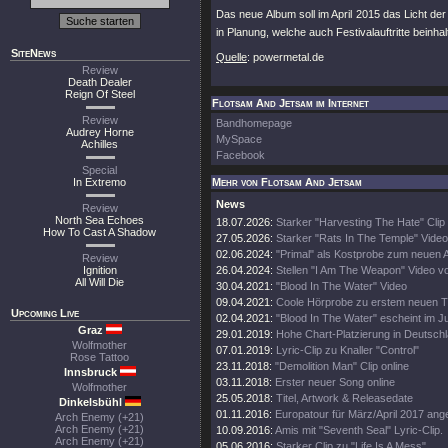
Das neue Album soll im April 2015 das Licht der
in Planung, welche auch Festivalauftritte beinhal
SiteNews
Quelle
: powermetal.de
Review
Death Dealer
Reign Of Steel
Flotsam And Jetsam im Internet
Review
Bandhomepage
Audrey Horne
MySpace
Achilles
Facebook
Special
In Extremo
Mehr von Flotsam And Jetsam
News
Review
North Sea Echoes
18.07.2026:
Starker "Harvesting The Hate" Clip
How To Cast A Shadow
27.05.2026:
Starker "Rats In The Temple" Video
02.06.2024:
"Primal" als Kostprobe zum neuen 
Review
Ignition
26.04.2024:
Stellen "I Am The Weapon" Video v
All Will Die
30.04.2021:
"Blood In The Water" Video
09.04.2021:
Coole Hörprobe zu erstem neuen 
Upcoming Live
02.04.2021:
"Blood In The Water" escheint im J
Graz
29.01.2019:
Hohe Chart-Platzierung in Deutschl
Wolfmother
07.01.2019:
Lyric-Clip zu Knaller "Control"
Rose Tattoo
23.11.2018:
"Demolition Man" Clip online
Innsbruck
03.11.2018:
Erster neuer Song online
Wolfmother
25.05.2018:
Titel, Artwork & Releasedate
Dinkelsbühl
01.11.2016:
Europatour für März/April 2017 ang
Arch Enemy (+21)
Arch Enemy (+21)
10.09.2016:
Amis mit "Seventh Seal" Lyric-Clip.
Arch Enemy (+21)
05.06.2016:
Starker Clip zu "Life Is A Mess".