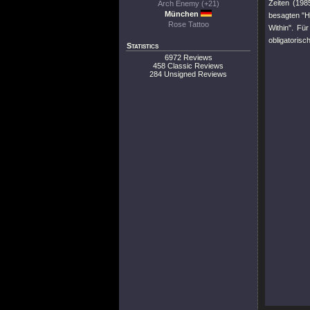
Zeiten (19
Arch Enemy (+21)
München
besagten
"
Rose Tattoo
Within"
. Für
obligatorisc
Statistics
6972 Reviews
458 Classic Reviews
284 Unsigned Reviews