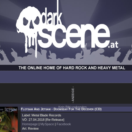
Kein Bild vorhanden.
Flotsam And Jetsam - Doomsday For The Deceiver (CD)
Label: Metal Blade Records
VÖ: 27.04.2018 [Re-Release]
Homepage
|
MySpace
|
Facebook
Art: Review