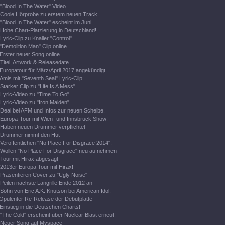
"Blood In The Water" Video
Coole Hörprobe zu erstem neuen Track
"Blood In The Water" escheint im Juni
Hohe Chart-Platzierung in Deutschland!
Lyric-Clip zu Knaller "Control"
"Demolition Man" Clip online
Erster neuer Song online
Titel, Artwork & Releasedate
Europatour für März/April 2017 angekündigt
Amis mit "Seventh Seal" Lyric-Clip.
Starker Clip zu "Life Is A Mess".
Lyric-Video zu "Time To Go"
Lyric-Video zu "Iron Maiden"
Deal bei AFM und Infos zur neuen Scheibe.
Europa-Tour mit Wien- und Innsbruck Show!
Haben neuen Drummer verpflichtet
Drummer nimmt den Hut
Veröffentlichen "No Place For Disgrace 2014".
Wollen "No Place For Disgrace" neu aufnehmen
Tour mit Hirax abgesagt
2013er Europa Tour mit Hirax!
Präsentieren Cover zu "Ugly Noise"
Peilen nächste Langrille Ende 2012 an
Sohn von Eric A.K. Knutson bei American Idol.
Opulenter Re-Release der Debütplatte
Einstieg in die Deutschen Charts!
"The Cold" erscheint über Nuclear Blast erneut!
Neuer Song auf Myspace