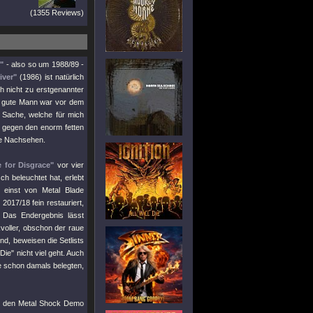
(1355 Reviews)
"
- also so um 1988/89 -
ver"
(1986) ist natürlich
h nicht zu erstgenannter
er gute Mann war vor dem
e Sache, welche für mich
: gegen den enorm fetten
e Nachsehen.
 for Disgrace"
vor vier
ch beleuchtet hat, erlebt
 einst von Metal Blade
017/18 fein restauriert,
 Das Endergebnis lässt
kvoller, obschon der raue
d, beweisen die Setlists
 Die"
nicht viel geht. Auch
e schon damals belegten,
us den Metal Shock Demo