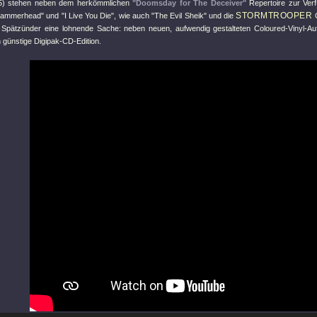
85) stehen neben dem herkömmlichen
"Doomsday for The Deceiver"
Repertoire zur Verf
STORMTROOPER
Hammerhead"
und
"I Live You Die"
, wie auch
"The Evil Sheik"
und die
C
 Spätzünder eine lohnende Sache: neben neuen, aufwendig gestalteten Coloured-Vinyl-Auf
h günstige Digipak-CD-Edition.