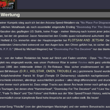
 Wertung
meiner Kumpels stieg auch ich bei den Arizona-Speed-Metallern via
"No Place For Disgrace
 etlichen Metalheads als noch essentieller eingestufte Erstling
"Doomsday For The Decei
Klassiker des gepflegten US Stahls, keine Frage - meiner Meinung nach kommt jener jedoc
an, bei der ein gewisser Jason Newsted bei den Credits quasi rückwirkend aufscheint: d
FLOTSAM AND JETSAM
Hetfield & Co. immerhin einer der Hauptsongwriter bei
. Di
heidenden Unterschied seinerzeit vor den Augen bzw. den Ohren geführt hat, ist sicher die
N. P. F. D."
(Mixed by Michael Wagener) hat
"Doomsday For The Deceiver"
nur das blank
 - von der halben Redaktion bis heute auf Strich und Faden verehrte - Opus
"No Place
lett neu eingespielt wurde, was unser
Professor Röar
in seiner
Review
nicht ganz unkritis
von 1986 den mittlerweile dritten (!) Re-Release. Was sicher erwähnenswert ist: der
D.R.I
HELSTAR
OMEN
TROUBLE
nt Bill Metoyer (
.,
,
,
etc.) gezimmerte Sound wurde 2
n Knöpfchendreher Patrick W. Engel (Temple Of Disharmony) säuberlich nachgebessert.
rschiede erkennen, allerdings ausschließlich positive – alles klingt differenzierter und druc
ter immer noch präsent ist. Dass einige Tracks aus dieser Ära heute immer noch gefragt sin
n Tourtagen, bei denen ohne
"Hammerhead"
,
"Doomsday For The Deceiver"
und
"I Live You
"
,
"Fade To Black"
und
"Der Führer"
sind Relikte aus der '80er Speed/Thrash History, welch
unermüdlich voran kämpfende Band hohe Ansprüche an sich selbst stellt. Bis heute!
mental-Song
"Flotzilla"
(von der gleichnamigen Maxisingle) und vier weitere Bonustracks a