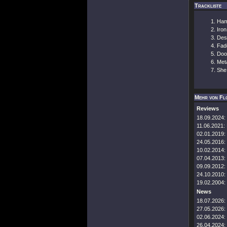
Trackliste
Ham
Iron
Des
Fad
Doo
Met
She
Mehr von Fl
Reviews
18.09.2024:
11.06.2021:
02.01.2019:
24.05.2016:
10.02.2014:
07.04.2013:
09.09.2012:
24.10.2010:
19.02.2004:
News
18.07.2026:
27.05.2026:
02.06.2024:
26.04.2024: