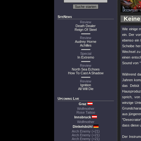
SiteNews
Keine
Review
Death Dealer
Wie einige 
Reign Of Steel
ein. Der von
Review
ebenso ein 
Audrey Horne
Achilles
Scheibe her
Wechsel zu 
Special
In Extremo
einen entsc
Sound von
"
Review
North Sea Echoes
How To Cast A Shadow
Während das
Jahren komp
Review
Ignition
das Debüt 
All Will Die
Hausproduze
sprich, vo
Upcoming Live
winzige Unte
Graz
Grundcharak
Wolfmother
Rose Tattoo
aus jüngere
Innsbruck
"Desecrator
Wolfmother
dass diese 
Dinkelsbühl
Arch Enemy (+21)
Arch Enemy (+21)
Der Instru
Arch Enemy (+21)