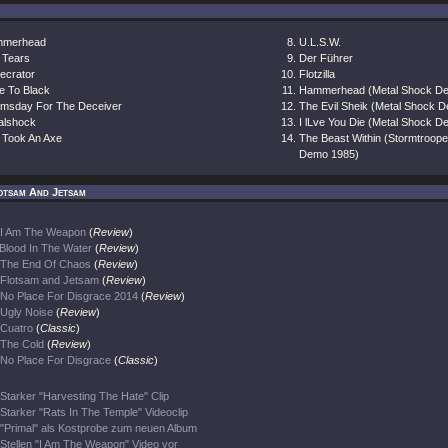
merhead
U.L.S.W.
 Tears
Der Führer
ecrator
Flotzilla
e To Black
Hammerhead (Metal Shock D
msday For The Deceiver
The Evil Sheik (Metal Shock 
alshock
I lLve You Die (Metal Shock 
 Took An Axe
The Beast Within (Stormtroop
Demo 1985)
otsam And Jetsam
I Am The Weapon
(
Review
)
Blood In The Water
(
Review
)
The End Of Chaos
(
Review
)
Flotsam and Jetsam
(
Review
)
No Place For Disgrace 2014
(
Review
)
Ugly Noise
(
Review
)
Cuatro
(
Classic
)
The Cold
(
Review
)
No Place For Disgrace
(
Classic
)
Starker "Harvesting The Hate" Clip
Starker "Rats In The Temple" Videoclip
"Primal" als Kostprobe zum neuen Album
Stellen "I Am The Weapon" Video vor