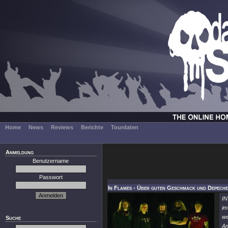
Home
News
Reviews
Berichte
Tourdaten
Anmeldung
Benutzername
Passwort
In Flames - Über guten Geschmack und Depech
IN
im
we
Suche
An