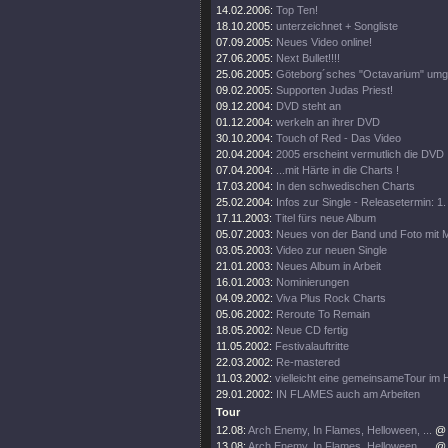
14.02.2006:
Top Ten!
18.10.2005:
unterzeichnet + Songliste
07.09.2005:
Neues Video online!
27.06.2005:
Next Bullet!!!!
25.06.2005:
Göteborg´sches "Octavarium" umg
09.02.2005:
Supporten Judas Priest!
09.12.2004:
DVD steht an
01.12.2004:
werkeln an ihrer DVD
30.10.2004:
Touch of Red - Das Video
20.04.2004:
2005 erscheint vermutlich die DVD
07.04.2004:
...mit Härte in die Charts !
17.03.2004:
In den schwedischen Charts
25.02.2004:
Infos zur Single - Releasetermin: 1
17.11.2003:
Titel fürs neue Album
05.07.2003:
Neues von der Band und Foto mit
03.05.2003:
Video zur neuen Single
21.01.2003:
Neues Album in Arbeit
16.01.2003:
Nominierungen
04.09.2002:
Viva Plus Rock Charts
05.06.2002:
Reroute To Remain
18.05.2002:
Neue CD fertig
11.05.2002:
Festivalauftritte
22.03.2002:
Re-mastered
11.03.2002:
vielleicht eine gemeinsameTour im 
29.01.2002:
IN FLAMES auch am Arbeiten
Tour
12.08:
Arch Enemy, In Flames, Helloween, ...
@
13.08:
Arch Enemy, In Flames, Helloween, ...
@