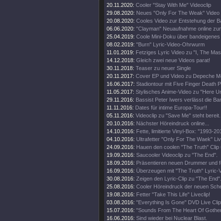
20.11.2020:
Cooler "Stay With Me" Videoclip
29.08.2020:
Neues "Only For The Weak" Video
20.08.2020:
Cooles Video zur Entstehung der 
06.06.2020:
"Clayman" Neuaufnahme online zu
25.04.2019:
Coole Mini-Doku über bandeigenes 
08.02.2019:
"Burn" Lyric-Video-Ohrwurm
11.01.2019:
Fetziges Lyric Video zu "I, The Ma
14.12.2018:
Gleich zwei neue Videos parat!
30.11.2018:
Teaser zu neuer Single
20.11.2017:
Cover EP und Video zu Depeche M
16.06.2017:
Stadiontour mit Five Finger Death 
11.05.2017:
Stylisches Anime-Video zu "Here Un
29.11.2016:
Bassist Peter Iwers verlässt die Ba
11.11.2016:
Dates für intime Europa-Tour!!
05.11.2016:
Videoclip zu "Save Me" steht bereit.
20.10.2016:
Nächster Höreindruck online...
14.10.2016:
Fette, limitierte Vinyl-Box: "1993-20
04.10.2016:
Ultrafetter "Only For The Waek" Liv
24.09.2016:
Hauen den coolen "The Truth" Clip 
19.09.2016:
Saucooler Videoclip zu "The End".
18.09.2016:
Präsentieren neuen Drummer und fe
16.09.2016:
Überzeugen mit "The Truth" Lyric-V
30.08.2016:
Zeigen den Lyric-Clip zu "The End"
25.08.2016:
Cooler Höreindruck der neuen Sche
19.08.2016:
Fetter "Take This Life" Liveclip!
03.08.2016:
"Everything Is Gone" DVD Live Clip 
15.07.2016:
"Sounds From The Heart Of Gothenb
16.06.2016:
Sind wieder bei Nuclear Blast.