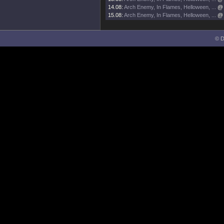
14.08:
Arch Enemy, In Flames, Helloween, ...
@
15.08:
Arch Enemy, In Flames, Helloween, ...
@
© D