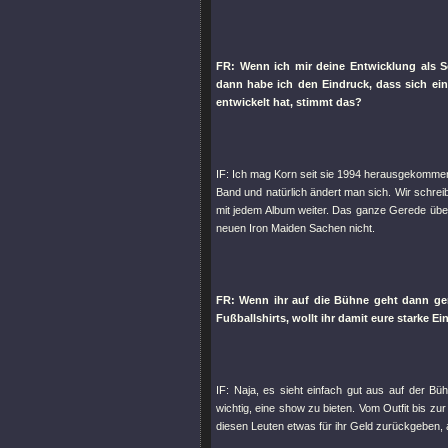
FR: Wenn ich mir deine Entwicklung als 
dann habe ich den Eindruck, dass sich ei
entwickelt hat, stimmt das?
IF: Ich mag Korn seit sie 1994 herausgekommen 
Band und natürlich ändert man sich. Wir schrei
mit jedem Album weiter. Das ganze Gerede über K
neuen Iron Maiden Sachen nicht.
FR: Wenn ihr auf die Bühne geht dann gern
Fußballshirts, wollt ihr damit eure starke E
IF: Naja, es sieht einfach gut aus auf der Bü
wichtig, eine show zu bieten. Vom Outfit bis zu
diesen Leuten etwas für ihr Geld zurückgeben, 