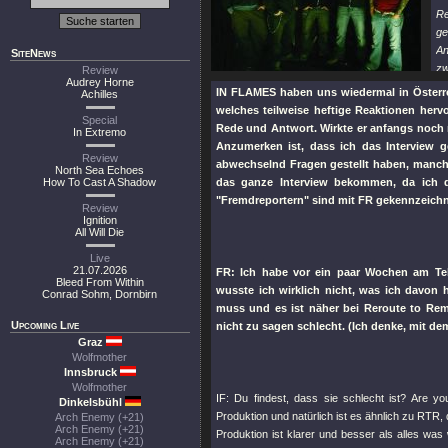
Re
ge
An
SiteNews
zw
Review
Audrey Horne
ab
IN FLAMES haben uns wiedermal in Österre
Achilles
ic
welches teilweise heftige Reaktionen herv
Special
da
Rede und Antwort. Wirkte er anfangs noch 
In Extremo
ma
Anzumerken ist, dass ich das Interview 
Review
"F
abwechselnd Fragen gestellt haben, manche 
North Sea Echoes
Fr
How To Cast A Shadow
das ganze Interview bekommen, da ich d
"Fremdreportern" sind mit FR gekennzeichne
Review
Ignition
All Will Die
Live
21.07.2026
FR: Ich habe vor ein paar Wochen am Te
Bleed From Within
wusste ich wirklich nicht, was ich davon h
Conrad Sohm, Dornbirn
muss und es ist näher bei Reroute to Rem
Upcoming Live
nicht zu sagen schlecht. (Ich denke, mit dem 
Graz
Wolfmother
Innsbruck
Wolfmother
IF: Du findest, dass sie schlecht ist? Are yo
Dinkelsbühl
Produktion und natürlich ist es ähnlich zu RTR
Arch Enemy (+21)
Arch Enemy (+21)
Produktion ist klarer und besser als alles wa
Arch Enemy (+21)