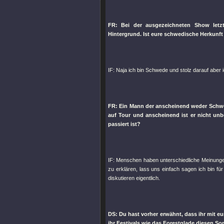
FR: Bei der ausgezeichneten Show letzt
Hintergrund. Ist eure schwedische Herkunft
IF: Naja ich bin Schwede und stolz darauf aber 
FR: Ein Mann der anscheinend weder Schwe
auf Tour und anscheinend ist er nicht un
passiert ist?
IF: Menschen haben unterschiedliche Meinunge
zu erklären, lass uns einfach sagen ich bin für
diskutieren eigentlich.
DS: Du hast vorher erwähnt, dass ihr mit e
ihr Festivals wie das Forestglade diesen So