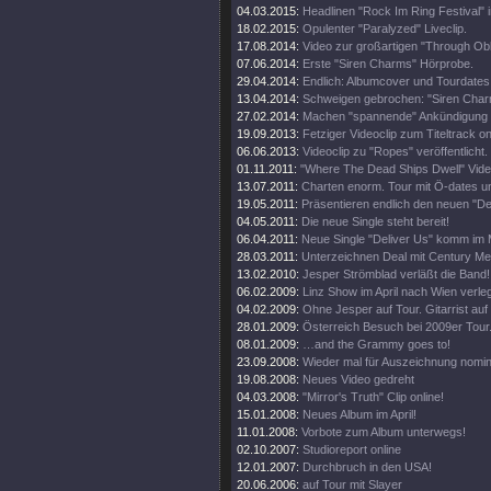
04.03.2015:
Headlinen "Rock Im Ring Festival" 
18.02.2015:
Opulenter "Paralyzed" Liveclip.
17.08.2014:
Video zur großartigen "Through Obli
07.06.2014:
Erste "Siren Charms" Hörprobe.
29.04.2014:
Endlich: Albumcover und Tourdates
13.04.2014:
Schweigen gebrochen: "Siren Char
27.02.2014:
Machen "spannende" Ankündigung 
19.09.2013:
Fetziger Videoclip zum Titeltrack on
06.06.2013:
Videoclip zu "Ropes" veröffentlicht.
01.11.2011:
"Where The Dead Ships Dwell" Video
13.07.2011:
Charten enorm. Tour mit Ö-dates u
19.05.2011:
Präsentieren endlich den neuen "Del
04.05.2011:
Die neue Single steht bereit!
06.04.2011:
Neue Single "Deliver Us" komm im 
28.03.2011:
Unterzeichnen Deal mit Century Me
13.02.2010:
Jesper Strömblad verläßt die Band!
06.02.2009:
Linz Show im April nach Wien verleg
04.02.2009:
Ohne Jesper auf Tour. Gitarrist auf
28.01.2009:
Österreich Besuch bei 2009er Tour
08.01.2009:
…and the Grammy goes to!
23.09.2008:
Wieder mal für Auszeichnung nomini
19.08.2008:
Neues Video gedreht
04.03.2008:
"Mirror's Truth" Clip online!
15.01.2008:
Neues Album im April!
11.01.2008:
Vorbote zum Album unterwegs!
02.10.2007:
Studioreport online
12.01.2007:
Durchbruch in den USA!
20.06.2006:
auf Tour mit Slayer