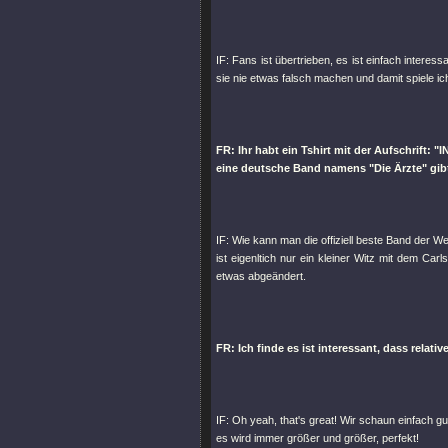
IF: Fans ist übertrieben, es ist einfach inter
sie nie etwas falsch machen und damit spiele ic
FR: Ihr habt ein Tshirt mit der Aufschrift:
eine deutsche Band namens "Die Ärzte" gibt,
IF: Wie kann man die offiziell beste Band der Wel
ist eigenltich nur ein kleiner Witz mit dem C
etwas abgeändert.
FR: Ich finde es ist interessant, dass relat
IF: Oh yeah, that's great! Wir schaun einfach
es wird immer größer und größer, perfekt!