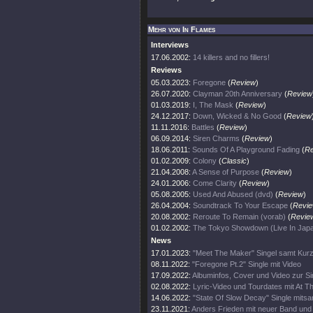
Mehr von In Flames
Interviews
17.06.2002:
14 killers and no fillers!
Reviews
05.03.2023:
Foregone
(
Review
)
26.07.2020:
Clayman 20th Anniversary
(
Review
01.03.2019:
I, The Mask
(
Review
)
24.12.2017:
Down, Wicked & No Good
(
Review
11.11.2016:
Battles
(
Review
)
06.09.2014:
Siren Charms
(
Review
)
18.06.2011:
Sounds Of A Playground Fading
(
Re
01.02.2009:
Colony
(
Classic
)
21.04.2008:
A Sense of Purpose
(
Review
)
24.01.2006:
Come Clarity
(
Review
)
05.08.2005:
Used And Abused (dvd)
(
Review
)
26.04.2004:
Soundtrack To Your Escape
(
Revi
20.08.2002:
Reroute To Remain (vorab)
(
Revie
01.02.2002:
The Tokyo Showdown (Live In Jap
News
17.01.2023:
"Meet The Maker" Singel samt Kurz
08.11.2022:
"Foregone Pt.2" Single mit Video
17.09.2022:
Albuminfos, Cover und Video zur Si
02.08.2022:
Lyric-Video und Tourdates mit At T
14.06.2022:
"State Of Slow Decay" Single mitsa
23.11.2021:
Anders Frieden mit neuer Band und