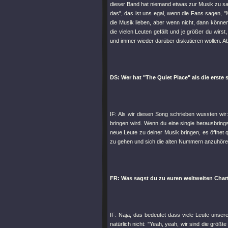
dieser Band hat niemand etwas zur Musik zu sa
das", das ist uns egal, wenn die Fans sagen, "M
die Musik lieben, aber wenn nicht, dann könne
die vielen Leuten gefällt und je größer du wirst
und immer wieder darüber diskutieren wollen. Abe
DS: Wer hat "The Quiet Place" als die erst
IF: Als wir diesen Song schrieben wussten wir
bringen wird. Wenn du eine single herausbringst
neue Leute zu deiner Musik bringen, es öffnet qu
zu gehen und sich die alten Nummern anzuhören
FR: Was sagst du zu euren weltweiten Chart
IF: Naja, das bedeutet dass viele Leute unsere
natürlich nicht: "Yeah, yeah, wir sind die grö