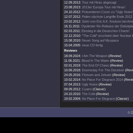
12.09.2013:
Tour mit Hirax abgesagt
23.08.2013:
2013er Europa Tour mit Hirax!
24.10.2012:
Präsentieren Cover zu "Ugly Noise
12.07.2012:
Peilen nächste Langrille Ende 2012
23.02.2012:
Sohn von Eric A.K. Knutson bei Amer
16.11.2011:
Opulenter Re-Release der Debütpla
02.03.2011:
Einstieg in die Deutschen Charts!
22.12.2010:
"The Cold" erscheint über Nuclear B
15.08.2010:
Neuer Song auf Myspace
15.04.2005:
neue CD fertig
Reviews
18.09.2024:
I Am The Weapon
(
Review
)
11.06.2021:
Blood In The Water
(
Review
)
02.01.2019:
The End Of Chaos
(
Review
)
10.06.2018:
Doomsday For The Deceiver
(
Rev
24.05.2016:
Flotsam and Jetsam
(
Review
)
10.02.2014:
No Place For Disgrace 2014
(
Revi
07.04.2013:
Ugly Noise
(
Review
)
09.09.2012:
Cuatro
(
Classic
)
24.10.2010:
The Cold
(
Review
)
19.02.2004:
No Place For Disgrace
(
Classic
)
© D