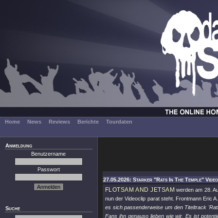
Home
News
Reviews
Berichte
Tourdaten
Anmeldung
Benutzername
Passwort
27.05.2026: Starker "Rats In The Temple" Vide
FLOTSAM AND JETSAM
werden am 28. Au
nun der Videoclip parat steht. Frontmann Eric A
es sich passenderweise um den Titeltrack 'Rats
Suche
Fans ihn genauso lieben wie wir. Es ist pote