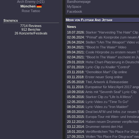
Arch Enemy (+21)
Bandhomepage
München
MySpace
Rose Tattoo
Facebook
Mehr von Flotsam And Jetsam
Statistics
7714 Reviews
News
912 Berichte
18.07.2026:
Starker "Harvesting The Hate" Clip
26 Konzerte/Festivals
02.06.2024:
"Primal" als Kostprobe zum neuen 
26.04.2024:
Stellen "I Am The Weapon" Video v
30.04.2021:
"Blood In The Water" Video
09.04.2021:
Coole Hörprobe zu erstem neuen 
02.04.2021:
"Blood In The Water" escheint im J
29.01.2019:
Hohe Chart-Platzierung in Deutschl
07.01.2019:
Lyric-Clip zu Knaller "Control"
23.11.2018:
"Demolition Man" Clip online
03.11.2018:
Erster neuer Song online
25.05.2018:
Titel, Artwork & Releasedate
01.11.2016:
Europatour für März/April 2017 ang
10.09.2016:
Amis mit "Seventh Seal" Lyric-Clip.
05.06.2016:
Starker Clip zu "Life Is A Mess".
12.05.2016:
Lyric-Video zu "Time To Go"
08.04.2016:
Lyric-Video zu "Iron Maiden"
08.03.2016:
Deal bei AFM und Infos zur neuen 
05.03.2015:
Europa-Tour mit Wien- und Innsbr
20.12.2014:
Haben neuen Drummer verpflichtet
03.12.2014:
Drummer nimmt den Hut
18.01.2014:
Veröffentlichen "No Place For Disg
17.09.2013:
Wollen "No Place For Disgrace" n