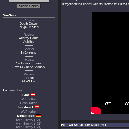
aufgenommen haben, und wir freuen uns auch sch
SiteNews
Review
Death Dealer
Reign Of Steel
Review
Audrey Horne
Achilles
Special
In Extremo
Review
North Sea Echoes
How To Cast A Shadow
Review
Ignition
All Will Die
Upcoming Live
Graz
Wolfmother
Rose Tattoo
Innsbruck
Wolfmother
Dinkelsbühl
Arch Enemy (+21)
Arch Enemy (+21)
Flotsam And Jetsam im Internet
Arch Enemy (+21)