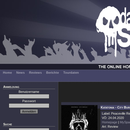
Home
News
Reviews
Berichte
Tourdaten
Anmeldung
Benutzername
Passwort
Katatonia - City Bur
Label: Peaceville R
VÖ: 24.04.2020
Homepage
|
MySpa
Suche
Art: Review