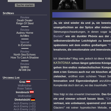
SiteNews
Review
Death Dealer
Ja, sie sind wieder da und ja, sie beweis
Reign Of Steel
unangefochten an der Spitze aller melan
Review
Stimmungsschwankungen, in denen sogar la
Audrey Horne
Achilles
Burials"
wie ein dunkler Phönix aus der
selbstverständlicher Leichtigkeit zu bew
Special
In Extremo
spätestens seit dem endlos großartigen
"T
kreativste, die emotionalste und intensivst
Review
North Sea Echoes
How To Cast A Shadow
Ich übertreibe? Mag sein, jedoch ist diese Kritik
KATATONIA
schon längst gekrönte Könige 
Review
Ignition
gehen ihre endlos melancholischen Komposi
All Will Die
dem x-ten Genuss auch nur ein bisschen abz
zielsicher
, eröffnet vom schönen
"Heart Se
Upcoming Live
Innovation und Eigenständigkeit
anzuführe
Graz
Komplexität doch dort an, wo das traumhafte
"T
Wolfmother
Rose Tattoo
Innsbruck
Was folgt ist das erwartet Unerwartete.
Das Gr
Wolfmother
nie und nimmer schnell fassen lässt.
"Cit
Dinkelsbühl
vertraut, wie unbekannt, spannend und mit
Arch Enemy (+21)
Arch Enemy (+21)
Glaciers"
mit seiner hypnotischen Melodie, 
Arch Enemy (+21)