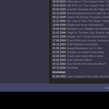
02.03.2010:
Videoclip zu "The Longest Year" steh
19.02.2010:
Alle Infos zur "The Longest Year" E
02.02.2010:
Superbe Vorbands für die "Night O
23.12.2009:
Besetzungswechsel im Lager der 
08.12.2009:
Haben die Europa Tourdaten veröffe
12.11.2009:
Der "Day & Then The Shade" Videoc
15.09.2009:
Endlich ein erster Höreindruck!
13.09.2009:
Vorboten zum Highlight des Herbsts
31.07.2009:
"Night Is The New Day" Artwork onl
24.07.2009:
Details zum "Great Cold Distance" 
17.06.2009:
Erste Eindrücke von den Studioses
06.12.2004:
DVD Release verschoben
01.04.2004:
lustige Bandnews zum 1. April
01.03.2003:
Sample von neuem Song online
22.02.2003:
Track zum neuen Album online
05.02.2003:
Zum nächsten Album
14.12.2002:
Dan Swanö mixt nächstes Album
24.10.2002:
Im Studio
Interviews
01.05.2003:
Viva Emptiness! Wir mögen die Ironi
© D