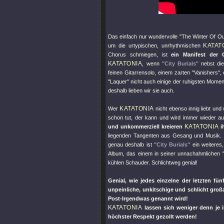
Das einfach nur wundervolle
"The Winter Of Ou
KATAT
um die urtypischen, unrhythmischen
Chorus schmiegen, ist
ein Manifest der 
KATATONIA
, wenn
"City Burials"
nebst die
feinen Gitarrensolo, einem zarten
"Vanishers"
,
"Laquer"
nicht auch einige der ruhigsten Moment
deshalb lieben wir sie auch.
KATATONIA
Wer
nicht ebenso innig liebt un
schon tut, der kann und wird immer wieder a
KATATONIA
und unkommerziell kreieren
i
liegenden Tangenten aus Gesang und Musik. G
genau deshalb ist
"City Burials"
ein weiteres,
Album, das einem in seiner unnachahmlichen
kühlen Schauder. Schlichtweg genial!
Genial, wie jedes einzelne der letzten fü
unpeinliche, unkitschige und schlicht groß
Post-Irgendwas genannt wird!
KATATONIA
lassen sich weniger denn je 
höchster Respekt gezollt werden!