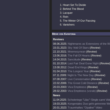
Heart Set To Divide
Behind The Blood
Lacquer
Rein
The Winter Of Our Passing
Vanishers
Mehr von Katatonia
Reviews
08.06.2025:
Nightmares as Extensions of the W
15.01.2023:
Sky Void Of Stars
(
Review
)
22.10.2021:
Mnemosynean
(
Review
)
13.06.2016:
The Fall Of Hearts
(
Review
)
14.04.2015:
Sanctitude
(
Review
)
01.10.2014:
Last Fair Deal Gone Night
(
Review
13.08.2012:
Dead End Kings
(
Review
)
01.04.2010:
The Longest Year
(
Review
)
07.11.2009:
Night Is The New Day
(
Review
)
07.08.2007:
Live Consternation
(
Review
)
22.02.2006:
The Great Cold Distance
(
Review
)
20.03.2003:
Viva Emptiness
(
Review
)
28.02.2003:
Viva Emptiness (vorab)
(
Review
)
News
11.04.2025:
Schwieriege "Lilac"-Single samt Vid
19.03.2025:
Kongeniales Duo geht getrennte W
20.01.2023:
Traumhaftes "Opaline" Video