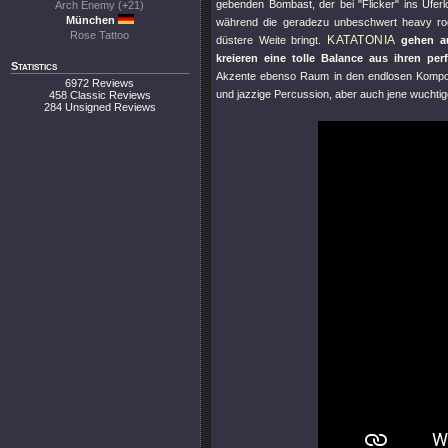
gebenden Bombast, der bei
"Flicker"
ins Uferl
Arch Enemy (+21)
München
während die geradezu unbeschwert heavy ro
Rose Tattoo
KATATONIA
düstere Weite bringt.
gehen 
kreieren eine tolle Balance aus ihren pe
Statistics
Akzente ebenso Raum in den endlosen Kompos
6972 Reviews
und jazzige Percussion, aber auch jene wuchtige
458 Classic Reviews
284 Unsigned Reviews