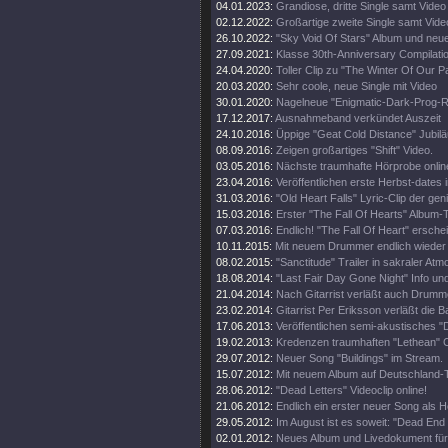
04.01.2023:
Grandiose, dritte Single samt Video
02.12.2022:
Großartige zweite Single samt Vide
26.10.2022:
"Sky Void Of Stars" Album und neu
27.09.2021:
Klasse 30th-Anniversary Compilati
24.04.2020:
Toller Clip zu "The Winter Of Our P
20.03.2020:
Sehr coole, neue Single mit Video
30.01.2020:
Nagelneue "Enigmatic-Dark-Prog
17.12.2017:
Ausnahmeband verkündet Auszeit
24.10.2016:
Üppige "Geat Cold Distance" Jubilä
08.09.2016:
Zeigen großartiges "Shift" Video.
03.05.2016:
Nächste traumhafte Hörprobe onlin
23.04.2016:
Veröffentlichen erste Herbst-dates i
31.03.2016:
"Old Heart Falls" Lyric-Clip der ge
15.03.2016:
Erster "The Fall Of Hearts" Album-T
07.03.2016:
Endlich! "The Fall Of Heart" erschei
10.11.2015:
Mit neuem Drummer endlich wieder 
08.02.2015:
"Sanctitude" Trailer in sakraler At
18.08.2014:
"Last Fair Day Gone Night" Info und 
21.04.2014:
Nach Gitarrist verläßt auch Drumm
23.02.2014:
Gitarrist Per Eriksson verläßt die B
17.06.2013:
Veröffentlichen semi-akustisches "
19.02.2013:
Kredenzen traumhaften "Lethean" C
29.07.2012:
Neuer Song "Buildings" im Stream.
15.07.2012:
Mit neuem Album auf Deutschland-
28.06.2012:
"Dead Letters" Videoclip online!
21.06.2012:
Endlich ein erster neuer Song als H
29.05.2012:
Im August ist es soweit: "Dead End 
02.01.2012:
Neues Album und Livedokument für