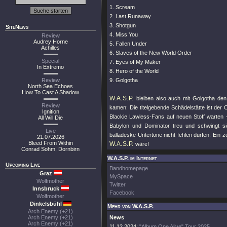
1. Scream
2. Last Runaway
3. Shotgun
SiteNews
4. Miss You
Review
Audrey Horne
5. Fallen Under
Achilles
6. Slaves of the New World Order
Special
7. Eyes of My Maker
In Extremo
8. Hero of the World
Review
9. Golgotha
North Sea Echoes
How To Cast A Shadow
W.A.S.P.
bleiben also auch mit Golgotha den
Review
kamen: Die titelgebende Schädelstätte ist der
Ignition
Blackie Lawless-Fans auf neuen Stoff warten 
All Will Die
Babylon und Dominator treu und schwingt s
Live
balladeske Untertöne nicht fehlen dürfen. Ein 
21.07.2026
Bleed From Within
W.A.S.P.
wäre!
Conrad Sohm, Dornbirn
W.A.S.P. im Internet
Upcoming Live
Bandhomepage
Graz
MySpace
Wolfmother
Twitter
Innsbruck
Facebook
Wolfmother
Dinkelsbühl
Mehr von W.A.S.P.
Arch Enemy (+21)
Arch Enemy (+21)
News
Arch Enemy (+21)
11.12.2024:
"Album One Alive" Tour 2025