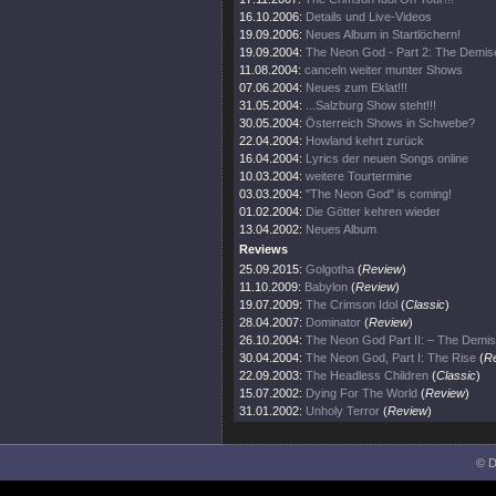
16.10.2006:
Details und Live-Videos
19.09.2006:
Neues Album in Startlöchern!
19.09.2004:
The Neon God - Part 2: The Demis
11.08.2004:
canceln weiter munter Shows
07.06.2004:
Neues zum Eklat!!!
31.05.2004:
...Salzburg Show steht!!!
30.05.2004:
Österreich Shows in Schwebe?
22.04.2004:
Howland kehrt zurück
16.04.2004:
Lyrics der neuen Songs online
10.03.2004:
weitere Tourtermine
03.03.2004:
"The Neon God" is coming!
01.02.2004:
Die Götter kehren wieder
13.04.2002:
Neues Album
Reviews
25.09.2015:
Golgotha
(
Review
)
11.10.2009:
Babylon
(
Review
)
19.07.2009:
The Crimson Idol
(
Classic
)
28.04.2007:
Dominator
(
Review
)
26.10.2004:
The Neon God Part II: – The Demi
30.04.2004:
The Neon God, Part I: The Rise
(
R
22.09.2003:
The Headless Children
(
Classic
)
15.07.2002:
Dying For The World
(
Review
)
31.01.2002:
Unholy Terror
(
Review
)
© D