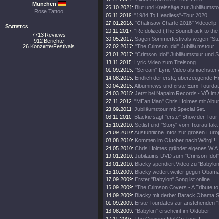
München
26.10.2021:
Blut und Kreissäge zur Jubiläumsto
Rose Tattoo
06.11.2019:
"1984 To Headless"-Tour 2020
27.01.2018:
"Chainsaw Charlie 2018" Videoclip
Statistics
20.11.2017:
"ReIdolized (The Soundtrack to the
7713 Reviews
30.05.2017:
Sagen Sommerfestivals wegen "Stud
912 Berichte
26 Konzerte/Festivals
27.02.2017:
"The Crimson Idol" Jubiläumstour!
23.01.2017:
"Crimson Idol" Jubiläumstour und Sp
13.11.2015:
Lyric Video zum Titelsong
01.09.2015:
"Scream" Lyric-Video als nächster
14.08.2015:
Endlich der erste, überzeugende H
30.04.2015:
Albumnews und erste Euro-Tourdate
24.03.2015:
Jetzt bei Napalm Records - VÖ im 
27.11.2012:
"MEan Man" Chris Holmes mit Albu
23.09.2011:
Jubiläumstour mit Special Set.
03.11.2010:
Blackie sagt "erste" Show der Tour 
15.10.2010:
Setlist und "Story" vom Tourauftakt
24.09.2010:
Ausführliche Infos zur großen Euro
08.08.2010:
Kommen im Oktober nach Wörgl!!!
24.05.2010:
Chris Holmes gründet eigenes W.A.S
19.01.2010:
Jubiläums DVD zum "Crimson Idol"
13.01.2010:
Blacky spendiert Video zu "Babylon
15.10.2009:
Blacky wettert weiter gegen Obama
17.09.2009:
Erster "Babylon" Song ist online
16.09.2009:
"The Crimson Covers - A Tribute t
14.09.2009:
Blacky mit derber Barack Obama S
01.09.2009:
Erste Tourdates zur anstehenden "
13.08.2009:
"Babylon" erscheint im Oktober!
17.11.2007:
The Crimson Idol On Tour!!!