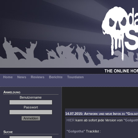
Home
News
Reviews
Berichte
Tourdaten
Anmeldung
Benutzername
Passwort
14.07.2015: Artwork und neue Infos zu "Golgot
HIER
kann ab sofort jede Version von
"Golgot
"Golgotha"
Tracklist :
Suche