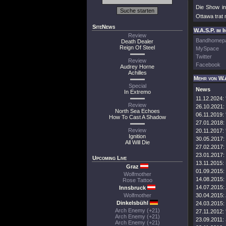
Die Show in
Ottawa trat 
SiteNews
W.A.S.P. im I
Review
Bandhomep
Death Dealer
Reign Of Steel
MySpace
Twitter
Review
Facebook
Audrey Horne
Achilles
Mehr von W.
Special
News
In Extremo
11.12.2024:
Review
26.10.2021:
North Sea Echoes
06.11.2019:
How To Cast A Shadow
27.01.2018:
Review
20.11.2017:
Ignition
30.05.2017:
All Will Die
27.02.2017:
23.01.2017:
Upcoming Live
13.11.2015:
Graz
01.09.2015:
Wolfmother
14.08.2015:
Rose Tattoo
14.07.2015:
Innsbruck
Wolfmother
30.04.2015:
Dinkelsbühl
24.03.2015:
Arch Enemy (+21)
27.11.2012:
Arch Enemy (+21)
23.09.2011:
Arch Enemy (+21)