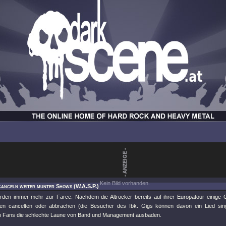
Kein Bild vorhanden.
canceln weiter munter Shows (W.A.S.P.)
rden immer mehr zur Farce. Nachdem die Altrocker bereits auf ihrer Europatour einige G
en cancelten oder abbrachen (die Besucher des Ibk. Gigs können davon ein Lied sing
 Fans die schlechte Laune von Band und Management ausbaden.