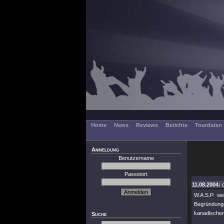
Home
News
Reviews
Berichte
Tourdaten
Anmeldung
Benutzername
Passwort
11.08.2004: 
W.A.S.P. we
Begründung
kanadischen
Suche