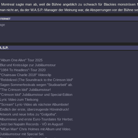
 Montreal sagte man ab, weil die Bühne angeblich zu schwach für Blackies monströsen M
man nicht an, da der W.A.S.P.-Manager der Meinung war, die Absperrungen vor der Bühne seie
nternet
age
A.S.P.
"Album One Alive" Tour 2025
Blut und Kreissäge zur Jubiläumstour
"1984 To Headless"-Tour 2020
"Chainsaw Charlie 2018" Videoclip
"ReIdolized (The Soundtrack to the Crimson Idol"
Sagen Sommerfestivals wegen "Studioarbeit" ab.
"The Crimson Idol" Jubiläumstour!
"Crimson Idol" Jubiläumstour und Special-Edition
Lyric Video zum Titelsong
"Scream" Lyric-Video als nächster Albumbote!
Endlich der erste, überzeugende Höreindruck!
Artwork und neue Infos zu "Golgotha".
Albumnews und erste Euro-Tourdates für Herbst.
Jetzt bei Napalm Records - VÖ im August!
"MEan Man" Chris Holmes mit Album und Video.
Jubiläumstour mit Special Set.