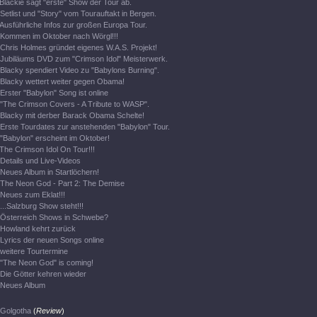
Blackie sagt "erste" Show der Tour ab.
Setlist und "Story" vom Tourauftakt in Bergen.
Ausführliche Infos zur großen Europa Tour.
Kommen im Oktober nach Wörgl!!!
Chris Holmes gründet eigenes W.A.S. Projekt!
Jubiläums DVD zum "Crimson Idol" Meisterwerk.
Blacky spendiert Video zu "Babylons Burning".
Blacky wettert weiter gegen Obama!
Erster "Babylon" Song ist online
"The Crimson Covers - A Tribute to WASP".
Blacky mit derber Barack Obama Schelte!
Erste Tourdates zur anstehenden "Babylon" Tour.
"Babylon" erscheint im Oktober!
The Crimson Idol On Tour!!!
Details und Live-Videos
Neues Album in Startlöchern!
The Neon God - Part 2: The Demise
Neues zum Eklat!!!
...Salzburg Show steht!!!
Österreich Shows in Schwebe?
Howland kehrt zurück
Lyrics der neuen Songs online
weitere Tourtermine
"The Neon God" is coming!
Die Götter kehren wieder
Neues Album
Golgotha
(
Review
)