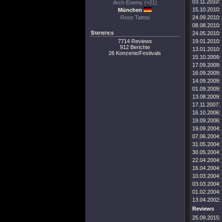
03.11.2010:
Arch Enemy (+21)
15.10.2010:
München
Rose Tattoo
24.09.2010:
08.08.2010:
Statistics
24.05.2010:
7714 Reviews
19.01.2010:
912 Berichte
13.01.2010:
26 Konzerte/Festivals
15.10.2009:
17.09.2009:
16.09.2009:
14.09.2009:
01.09.2009:
13.08.2009:
17.11.2007:
16.10.2006:
19.09.2006:
19.09.2004:
07.06.2004:
31.05.2004:
30.05.2004:
22.04.2004:
16.04.2004:
10.03.2004:
03.03.2004:
01.02.2004:
13.04.2002:
Reviews
25.09.2015: