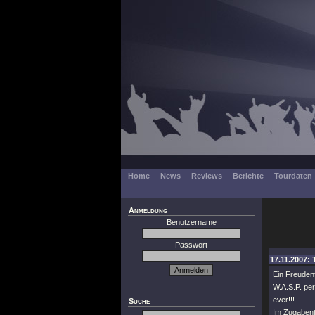
Home
News
Reviews
Berichte
Tourdaten
Anmeldung
Benutzername
Passwort
17.11.2007: 
Ein Freudenf
W.A.S.P. pe
ever!!!
Suche
Im Zugabente