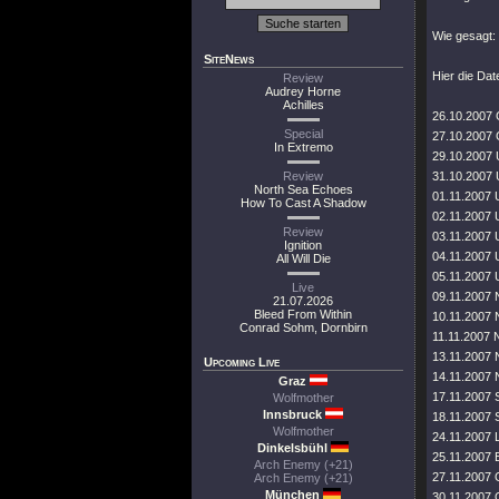
Wie gesagt:
SiteNews
Hier die Dat
Review
Audrey Horne
Achilles
26.10.2007 
Special
27.10.2007
In Extremo
29.10.2007 
Review
31.10.2007
North Sea Echoes
01.11.2007
How To Cast A Shadow
02.11.2007 
Review
03.11.2007 
Ignition
04.11.2007 
All Will Die
05.11.2007
Live
09.11.2007
21.07.2026
Bleed From Within
10.11.2007 
Conrad Sohm, Dornbirn
11.11.2007
13.11.2007 
Upcoming Live
14.11.2007
Graz
17.11.2007 
Wolfmother
Innsbruck
18.11.2007 
Wolfmother
24.11.2007 
Dinkelsbühl
25.11.2007 
Arch Enemy (+21)
27.11.2007
Arch Enemy (+21)
München
30.11.2007 