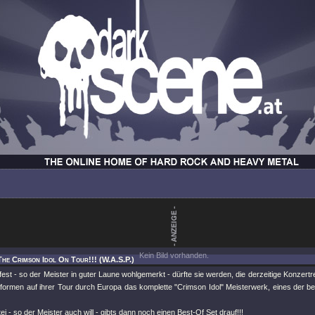
Kein Bild vorhanden.
The Crimson Idol On Tour!!! (W.A.S.P.)
est - so der Meister in guter Laune wohlgemerkt - dürfte sie werden, die derzeitige Konzert
rformen auf ihrer Tour durch Europa das komplette "Crimson Idol" Meisterwerk, eines der b
i - so der Meister auch will - gibts dann noch einen Best-Of Set drauf!!!