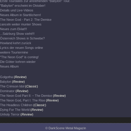
Erste Tourdates zur anstehenden "Babylon" Tour.
"Babylon" erscheint im Oktober!
Details und Live-Videos
Neues Album in Startlöchern!
The Neon God - Part 2: The Demise
canceln weiter munter Shows
Neues zum Eklat!!!
...Salzburg Show steht!!!
Österreich Shows in Schwebe?
Howland kehrt zurück
Lyrics der neuen Songs online
weitere Tourtermine
"The Neon God" is coming!
Die Götter kehren wieder
Neues Album
Golgotha
(
Review
)
Babylon
(
Review
)
The Crimson Idol
(
Classic
)
Dominator
(
Review
)
The Neon God Part II: – The Demise
(
Review
)
The Neon God, Part I: The Rise
(
Review
)
The Headless Children
(
Classic
)
Dying For The World
(
Review
)
Unholy Terror
(
Review
)
© DarkScene Metal Magazin