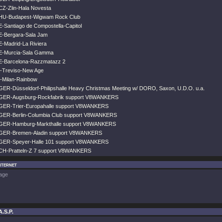
CZ-Zlin-Hala Novesta
 HU-Budapest-Wigwam Rock Club
E-Santiago de Compostella-Capitol
E-Bergara-Sala Jam
E-Madrid-La Riviera
 E-Murcia-Sala Gamma
 E-Barcelona-Razzmatazz 2
I-Treviso-New Age
I-Milan-Rainbow
GER-Düsseldorf-Philipshalle Heavy Christmas Meeting w/ DORO, Saxon, U.D.O. u.a.
 GER-Augsburg-Rockfabrik support V8WANKERS
 GER-Trier-Europahalle support V8WANKERS
 GER-Berlin-Columbia Club support V8WANKERS
 GER-Hamburg-Markthalle support V8WANKERS
 GER-Bremen-Aladin support V8WANKERS
 GER-Speyer-Halle 101 support V8WANKERS
 CH-Pratteln-Z 7 support V8WANKERS
nternet
age
A.S.P.