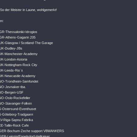
 So der Meister in Laune, wohlgemerkt!
en:
GR-Thessaloniki-Idrogios
 GR-Athens-Gagarin 205
UK-Glasgow / Scotland-The Garage
 UK-Dudley-JBs
 UK-Manchester-Academy
UK-London-Astoria
UK-Nottingham-Rock City
UK-Leeds-Rio`s
 UK-Newcastle-Academy
 NO-Trondheim-Samfundet
NO-Jevnaker-tba.
 NO-Bergen-USF
NO-Oslo-Rockefeller
 NO-Stavanger-Folken
S-Ostersund-Eventhuset
S-Göteborg-Tradgaarn
LV-Riga-Sapnu Fabrika
EE-Tallin-Rock Cafe
 GER-Bochum-Zeche support V8WANKERS
GER-Leipzig/Engelsdorf-Hellraiser