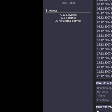
Rose Tattoo
01.12.2007 
02.12.2007
Statistics
05.12.2007 
7713 Reviews
06.12.2007 
912 Berichte
26 Konzerte/Festivals
07.12.2007 
08.12.2007
09.12.2007
12.12.2007 
13.12.2007 
15.12.2007 
16.12.2007
17.12.2007
18.12.2007
19.12.2007
20.12.2007
21.12.2007
22.12.2007
W.A.S.P. im I
Bandhomep
MySpace
Twitter
Facebook
Mehr von W.