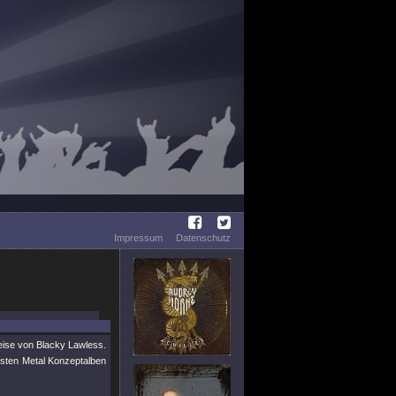
Impressum
Datenschutz
reise von Blacky Lawless.
esten Metal Konzeptalben