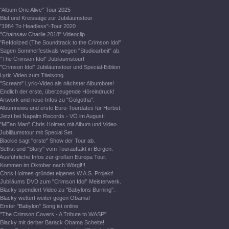
"Album One Alive" Tour 2025
Blut und Kreissäge zur Jubiläumstour
"1984 To Headless"-Tour 2020
"Chainsaw Charlie 2018" Videoclip
"ReIdolized (The Soundtrack to the Crimson Idol"
Sagen Sommerfestivals wegen "Studioarbeit" ab.
"The Crimson Idol" Jubiläumstour!
"Crimson Idol" Jubiläumstour und Special-Edition
Lyric Video zum Titelsong
"Scream" Lyric-Video als nächster Albumbote!
Endlich der erste, überzeugende Höreindruck!
Artwork und neue Infos zu "Golgotha".
Albumnews und erste Euro-Tourdates für Herbst.
Jetzt bei Napalm Records - VÖ im August!
"MEan Man" Chris Holmes mit Album und Video.
Jubiläumstour mit Special Set.
Blackie sagt "erste" Show der Tour ab.
Setlist und "Story" vom Tourauftakt in Bergen.
Ausführliche Infos zur großen Europa Tour.
Kommen im Oktober nach Wörgl!!!
Chris Holmes gründet eigenes W.A.S. Projekt!
Jubiläums DVD zum "Crimson Idol" Meisterwerk.
Blacky spendiert Video zu "Babylons Burning".
Blacky wettert weiter gegen Obama!
Erster "Babylon" Song ist online
"The Crimson Covers - A Tribute to WASP".
Blacky mit derber Barack Obama Schelte!