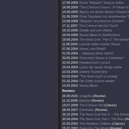
17.09.2009:
Erster "Babylon" Song ist online
16.09.2009:
"The Crimson Covers - A Tribute t
14.09.2009:
Blacky mit derber Barack Obama S
01.09.2009:
Erste Tourdates zur anstehenden "
13.08.2009:
"Babylon" erscheint im Oktober!
17.11.2007:
The Crimson Idol On Tour!!!
16.10.2006:
Details und Live-Videos
19.09.2006:
Neues Album in Startlöchern!
19.09.2004:
The Neon God - Part 2: The Demis
11.08.2004:
canceln weiter munter Shows
07.06.2004:
Neues zum Eklat!!!
31.05.2004:
...Salzburg Show steht!!!
30.05.2004:
Österreich Shows in Schwebe?
22.04.2004:
Howland kehrt zurück
16.04.2004:
Lyrics der neuen Songs online
10.03.2004:
weitere Tourtermine
03.03.2004:
"The Neon God" is coming!
01.02.2004:
Die Götter kehren wieder
13.04.2002:
Neues Album
Reviews
25.09.2015:
Golgotha
(
Review
)
11.10.2009:
Babylon
(
Review
)
19.07.2009:
The Crimson Idol
(
Classic
)
28.04.2007:
Dominator
(
Review
)
26.10.2004:
The Neon God Part II: – The Demi
30.04.2004:
The Neon God, Part I: The Rise
(
R
22.09.2003:
The Headless Children
(
Classic
)
15.07.2002:
Dying For The World
(
Review
)