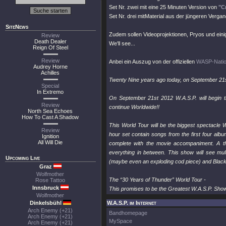
Set Nr. zwei mit eine 25 Minuten Version von
"C
Set Nr. drei mitMaterial aus der jüngeren Verga
SiteNews
Zudem sollen Videoprojektionen, Pryos und eini
Review
Death Dealer
We'll see...
Reign Of Steel
Review
Anbei ein Auszug von der offiziellen
WASP-Natio
Audrey Horne
Achilles
Twenty Nine years ago today, on September 21st
Special
In Extremo
On September 21st 2012 W.A.S.P. will begin t
Review
continue Worldwide!!
North Sea Echoes
How To Cast A Shadow
This World Tour will be the biggest spectacle 
Review
hour set contain songs from the first four alb
Ignition
All Will Die
complete with the movie accompaniment. A thi
everything in between. This show will see mul
Upcoming Live
(maybe even an exploding cod piece) and Black
Graz
Wolfmother
The “30 Years of Thunder” World Tour -
Rose Tattoo
Innsbruck
This promises to be the Greatest W.A.S.P. Show
Wolfmother
Dinkelsbühl
W.A.S.P. im Internet
Arch Enemy (+21)
Bandhomepage
Arch Enemy (+21)
MySpace
Arch Enemy (+21)