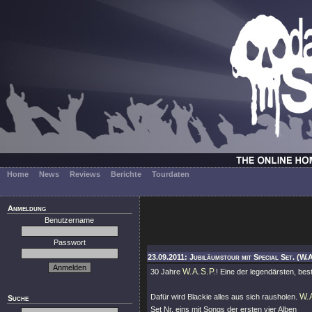
Home
News
Reviews
Berichte
Tourdaten
Anmeldung
Benutzername
Passwort
23.09.2011: Jubiläumstour mit Special Set. (W.A
W.A.S.P.
30 Jahre
! Eine der legendärsten, be
W.A
Dafür wird Blackie alles aus sich rausholen.
Suche
Set Nr. eins mit Songs der ersten vier Alben