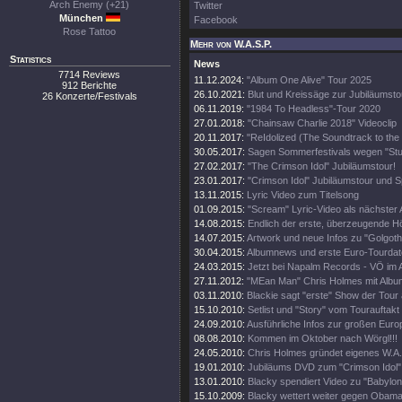
Arch Enemy (+21)
Twitter
München
Facebook
Rose Tattoo
Mehr von W.A.S.P.
Statistics
News
7714 Reviews
11.12.2024:
"Album One Alive" Tour 2025
912 Berichte
26.10.2021:
Blut und Kreissäge zur Jubiläumsto
26 Konzerte/Festivals
06.11.2019:
"1984 To Headless"-Tour 2020
27.01.2018:
"Chainsaw Charlie 2018" Videoclip
20.11.2017:
"ReIdolized (The Soundtrack to the
30.05.2017:
Sagen Sommerfestivals wegen "Stud
27.02.2017:
"The Crimson Idol" Jubiläumstour!
23.01.2017:
"Crimson Idol" Jubiläumstour und Sp
13.11.2015:
Lyric Video zum Titelsong
01.09.2015:
"Scream" Lyric-Video als nächster
14.08.2015:
Endlich der erste, überzeugende H
14.07.2015:
Artwork und neue Infos zu "Golgoth
30.04.2015:
Albumnews und erste Euro-Tourdate
24.03.2015:
Jetzt bei Napalm Records - VÖ im 
27.11.2012:
"MEan Man" Chris Holmes mit Albu
03.11.2010:
Blackie sagt "erste" Show der Tour 
15.10.2010:
Setlist und "Story" vom Tourauftakt
24.09.2010:
Ausführliche Infos zur großen Euro
08.08.2010:
Kommen im Oktober nach Wörgl!!!
24.05.2010:
Chris Holmes gründet eigenes W.A.S
19.01.2010:
Jubiläums DVD zum "Crimson Idol"
13.01.2010:
Blacky spendiert Video zu "Babylon
15.10.2009:
Blacky wettert weiter gegen Obama