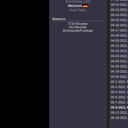
Arch Enemy (+21)
04-12-2022,
München
04-13-2022,
Rose Tattoo
04-14-2022, 
Statistics
04-15-2022,
7714 Reviews
04-16-2022, 
912 Berichte
04-17-2022
26 Konzerte/Festivals
04-18-2022, 
04-20-2022,
04-21-2022,
04-22-2022
04-23-2022, 
04-25-2022,
04-28-2022,
04-29-2022,
04-30-2022,
05-1-2022, 
05-2-2022, 
05-4-2022, 
05-5-2022, 
05-7-2022, 
05-8-2022,
05-17-2022,
05-18-2022, 