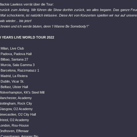
lackie Lawless verrät über die Tour:
zurück zum Anfang. Wir führen die Show dorthin zurück, wo alles begann. Das ganze Feue
Mal schockierte, ist natürlich inklusive. Diese Art von Konzerten spielten wir nur auf unser
ls wieder... bis jetzt!
chreien und ich werde bluten, denn 'I Wanne Be Somebody'!"
0 YEARS LIVE WORLD TOUR 2022
Milan, Live Club
 Padova, Padova Hall
 Bilbao, Santana 27
 Murcia, Sala Gamma 3
 Barcelona, Razzmatazz 1
Madrid, La Riviera
Dublin, Vicar St.
Belfast, Ulster Hall
olverhampton, KK's Steel Mill
 Manchester, Academy
Nottingham, Rock City
 Glasgow, O2 Academy
Newcastlee, O2 City Hall
Bristol, O2 Academy
 London, Rou-House
Eindhoven, Effenaar
 Copenhagen, Amager Bio