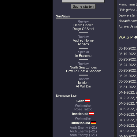
Frontmann B
"Wir gehen 
beim ersten 
SiteNews
danach niema
Review
Death Dealer
Ich werde s
Reign Of Steel
Review
W.A.S.P.
4
Audrey Horne
Achilles
03-18-2022, 
Special
03-19-2022,
In Extremo
03-23-2022,
Review
03-24-2022,
North Sea Echoes
03-25-2022,
How To Cast A Shadow
03-26-2022, 
Review
03-30-2022, 
Ignition
All Will Die
03-31-2022, 
04-1-2022, W
Upcoming Live
04-2-2022,
Graz
04-3-2022, 
Wolfmother
04-5-2022,
Rose Tattoo
Innsbruck
04-6-2022, 
Wolfmother
04-7-2022, 
Dinkelsbühl
04-8-2022,
Arch Enemy (+21)
04-9-2022, 
Arch Enemy (+21)
Arch Enemy (+21)
04-10-2022,