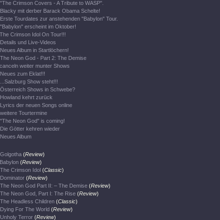
"The Crimson Covers - A Tribute to WASP".
Blacky mit derber Barack Obama Schelte!
Erste Tourdates zur anstehenden "Babylon" Tour.
"Babylon" erscheint im Oktober!
The Crimson Idol On Tour!!!
Details und Live-Videos
Neues Album in Startlöchern!
The Neon God - Part 2: The Demise
canceln weiter munter Shows
Neues zum Eklat!!!
...Salzburg Show steht!!!
Österreich Shows in Schwebe?
Howland kehrt zurück
Lyrics der neuen Songs online
weitere Tourtermine
"The Neon God" is coming!
Die Götter kehren wieder
Neues Album
Golgotha
(
Review
)
Babylon
(
Review
)
The Crimson Idol
(
Classic
)
Dominator
(
Review
)
The Neon God Part II: – The Demise
(
Review
)
The Neon God, Part I: The Rise
(
Review
)
The Headless Children
(
Classic
)
Dying For The World
(
Review
)
Unholy Terror
(
Review
)