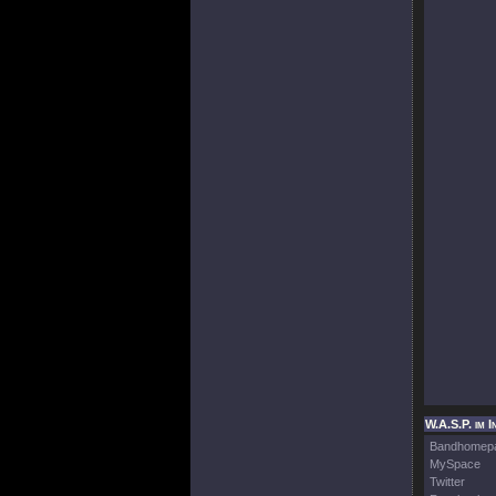
W.A.S.P. im I
Bandhomep
MySpace
Twitter