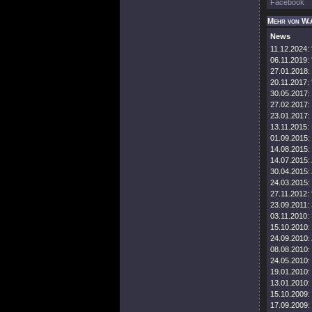
Facebook
Mehr von W.
News
11.12.2024:
06.11.2019:
27.01.2018:
20.11.2017:
30.05.2017:
27.02.2017:
23.01.2017:
13.11.2015:
01.09.2015:
14.08.2015:
14.07.2015:
30.04.2015:
24.03.2015:
27.11.2012:
23.09.2011:
03.11.2010:
15.10.2010:
24.09.2010:
08.08.2010:
24.05.2010:
19.01.2010:
13.01.2010:
15.10.2009:
17.09.2009: