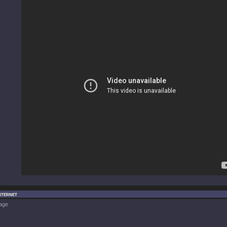
nternet
age