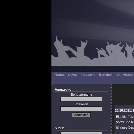
Home
News
Reviews
Berichte
Tourdaten
Anmeldung
Benutzername
Passwort
26.10.2021: 
Blackie
"Liz
Vorfreude a
jähriges Be
Suche