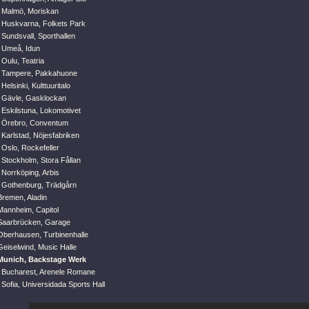
 Malmö, Moriskan
 Huskvarna, Folkets Park
Sundsvall, Sporthallen
 Umeå, Idun
Oulu, Teatria
, Tampere, Pakkahuone
Helsinki, Kulttuuritalo
 Gävle, Gasklockan
 Eskilstuna, Lokomotivet
, Örebro, Conventum
Karlstad, Nöjesfabriken
 Oslo, Rockefeller
 Stockholm, Stora Fållan
 Norrköping, Arbis
 Gothenburg, Trädgårn
Bremen, Aladin
Mannheim, Capitol
Saarbrücken, Garage
Oberhausen, Turbinenhalle
Geiselwind, Music Halle
 Munich, Backstage Werk
 Bucharest, Arenele Romane
Sofia, Universidada Sports Hall