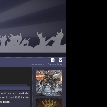
Impressum
Datenschutz
und befeuert damit die
n am 6. Juni 2022 ihr 40-
d feiern.