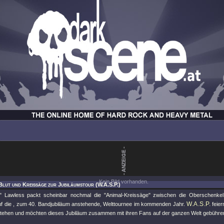
Kein Bild vorhanden.
Blut und Kreissäge zur Jubiläumstour (W.A.S.P.)
"
Lawless packt scheinbar nochmal die
"Animal-Kreissäge"
zwischen die Oberschenkel 
W.A.S.P.
uf die , zum 40. Bandjubiläum anstehende, Welttournee im kommenden Jahr.
feier
stehen und möchten dieses Jubiläum zusammen mit ihren Fans auf der ganzen Welt gebühren