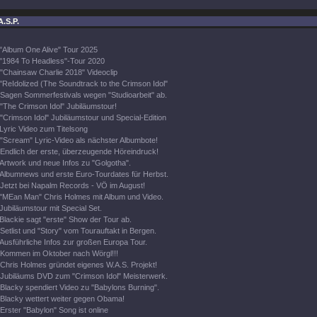
A.S.P.
"Album One Alive" Tour 2025
"1984 To Headless"-Tour 2020
"Chainsaw Charlie 2018" Videoclip
"ReIdolized (The Soundtrack to the Crimson Idol"
Sagen Sommerfestivals wegen "Studioarbeit" ab.
"The Crimson Idol" Jubiläumstour!
"Crimson Idol" Jubiläumstour und Special-Edition
Lyric Video zum Titelsong
"Scream" Lyric-Video als nächster Albumbote!
Endlich der erste, überzeugende Höreindruck!
Artwork und neue Infos zu "Golgotha".
Albumnews und erste Euro-Tourdates für Herbst.
Jetzt bei Napalm Records - VÖ im August!
"MEan Man" Chris Holmes mit Album und Video.
Jubiläumstour mit Special Set.
Blackie sagt "erste" Show der Tour ab.
Setlist und "Story" vom Tourauftakt in Bergen.
Ausführliche Infos zur großen Europa Tour.
Kommen im Oktober nach Wörgl!!!
Chris Holmes gründet eigenes W.A.S. Projekt!
Jubiläums DVD zum "Crimson Idol" Meisterwerk.
Blacky spendiert Video zu "Babylons Burning".
Blacky wettert weiter gegen Obama!
Erster "Babylon" Song ist online