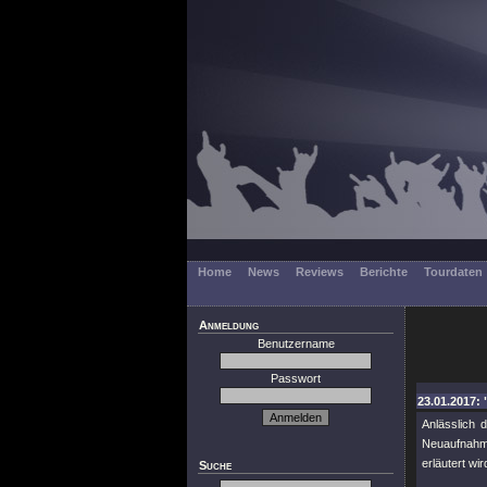
Home
News
Reviews
Berichte
Tourdaten
Anmeldung
Benutzername
Passwort
23.01.2017: 
Anlässlich 
Neuaufnahme
erläutert wir
Suche