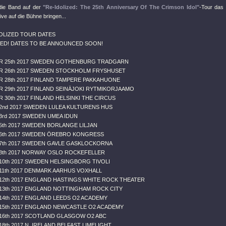
die Band auf der
"Re-Idolized: The 25th Anniversary Of The Crimson Idol"
-Tour das
live auf die Bühne bringen...
DOLIZED TOUR DATES
ED! DATES TO BE ANNOUNCED SOON!
R 25th 2017 SWEDEN GOTHENBURG TRADGARN
R 26th 2017 SWEDEN STOCKHOLM FRYSHUSET
 28th 2017 FINLAND TAMPERE PAKKAHUONE
 29th 2017 FINLAND SEINÄJOKI RYTMIKORJAAMO
 30th 2017 FINLAND HELSINKI THE CIRCUS
nd 2017 SWEDEN LULEA KULTURENS HUS
rd 2017 SWEDEN UMEA IDUN
th 2017 SWEDEN BORLANGE LILJAN
6th 2017 SWEDEN ÖREBRO KONGRESS
7th 2017 SWEDEN GAVLE GASKLOCKORNA
8th 2017 NORWAY OSLO ROCKEFELLER
0th 2017 SWEDEN HELSINGBORG TIVOLI
1th 2017 DENMARK AARHUS VOXHALL
2th 2017 ENGLAND HASTINGS WHITE ROCK THEATER
3th 2017 ENGLAND NOTTINGHAM ROCK CITY
4th 2017 ENGLAND LEEDS O2 ACADEMY
5th 2017 ENGLAND NEWCASTLE O2 ACADEMY
6th 2017 SCOTLAND GLASGOW O2 ABC
8th 2017 N. IRELAND BELFAST LIMELIGHT