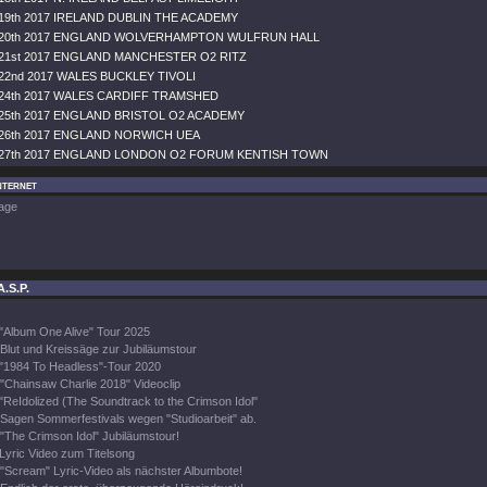
9th 2017 IRELAND DUBLIN THE ACADEMY
20th 2017 ENGLAND WOLVERHAMPTON WULFRUN HALL
1st 2017 ENGLAND MANCHESTER O2 RITZ
2nd 2017 WALES BUCKLEY TIVOLI
4th 2017 WALES CARDIFF TRAMSHED
5th 2017 ENGLAND BRISTOL O2 ACADEMY
6th 2017 ENGLAND NORWICH UEA
27th 2017 ENGLAND LONDON O2 FORUM KENTISH TOWN
nternet
age
A.S.P.
"Album One Alive" Tour 2025
Blut und Kreissäge zur Jubiläumstour
"1984 To Headless"-Tour 2020
"Chainsaw Charlie 2018" Videoclip
"ReIdolized (The Soundtrack to the Crimson Idol"
Sagen Sommerfestivals wegen "Studioarbeit" ab.
"The Crimson Idol" Jubiläumstour!
Lyric Video zum Titelsong
"Scream" Lyric-Video als nächster Albumbote!