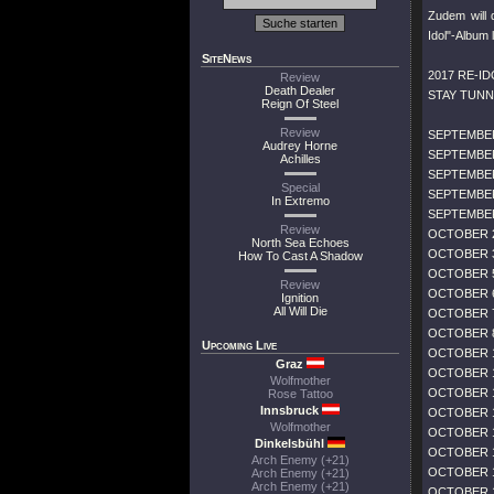
Zudem will 
Idol"-Album 
SiteNews
2017 RE-I
Review
Death Dealer
STAY TUNN
Reign Of Steel
Review
SEPTEMBE
Audrey Horne
SEPTEMBE
Achilles
SEPTEMBER
Special
SEPTEMBER
In Extremo
SEPTEMBER
Review
OCTOBER 2
North Sea Echoes
OCTOBER 3
How To Cast A Shadow
OCTOBER 5
Review
OCTOBER 
Ignition
All Will Die
OCTOBER 
OCTOBER 
Upcoming Live
OCTOBER 1
Graz
OCTOBER 1
Wolfmother
OCTOBER 1
Rose Tattoo
Innsbruck
OCTOBER 1
Wolfmother
OCTOBER 1
Dinkelsbühl
OCTOBER 1
Arch Enemy (+21)
OCTOBER 1
Arch Enemy (+21)
Arch Enemy (+21)
OCTOBER 1