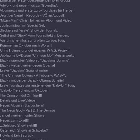
Endlich der erste, überzeugende Höreindruck!
Artwork und neue Infos zu "Golgotha".
Albumnews und erste Euro-Tourdates für Herbst.
Jetzt bei Napalm Records - VÖ im August!
"MEan Man" Chris Holmes mit Album und Video.
Jubiläumstour mit Special Set.
Blackie sagt "erste" Show der Tour ab.
Setlist und "Story" vom Tourauftakt in Bergen.
Ausführliche Infos zur großen Europa Tour.
Kommen im Oktober nach Wörgl!!!
Chris Holmes gründet eigenes W.A.S. Projekt!
Jubiläums DVD zum "Crimson Idol" Meisterwerk.
Blacky spendiert Video zu "Babylons Burning".
Blacky wettert weiter gegen Obama!
Erster "Babylon" Song ist online
"The Crimson Covers - A Tribute to WASP".
Blacky mit derber Barack Obama Schelte!
Erste Tourdates zur anstehenden "Babylon" Tour.
"Babylon" erscheint im Oktober!
The Crimson Idol On Tour!!!
Details und Live-Videos
Neues Album in Startlöchern!
The Neon God - Part 2: The Demise
canceln weiter munter Shows
Neues zum Eklat!!!
...Salzburg Show steht!!!
Österreich Shows in Schwebe?
Howland kehrt zurück