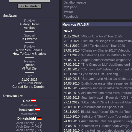
Bandhomepage
MySpace
Twitter
SiteNews
Facebook
Review
Audrey Horne
Mehr von W.A.S.P.
Achilles
News
Special
11.12.2024:
"Album One Alive" Tour 2025
In Extremo
26.10.2021:
Blut und Kreissäge zur Jubiläumsto
06.11.2019:
"1984 To Headless"-Tour 2020
Review
North Sea Echoes
27.01.2018:
"Chainsaw Charlie 2018" Videoclip
How To Cast A Shadow
20.11.2017:
"ReIdolized (The Soundtrack to the
30.05.2017:
Sagen Sommerfestivals wegen "Stud
Review
27.02.2017:
"The Crimson Idol" Jubiläumstour!
Ignition
All Will Die
23.01.2017:
"Crimson Idol" Jubiläumstour und Sp
13.11.2015:
Lyric Video zum Titelsong
Live
01.09.2015:
"Scream" Lyric-Video als nächster
21.07.2026
Bleed From Within
14.08.2015:
Endlich der erste, überzeugende H
Conrad Sohm, Dornbirn
14.07.2015:
Artwork und neue Infos zu "Golgoth
30.04.2015:
Albumnews und erste Euro-Tourdate
Upcoming Live
24.03.2015:
Jetzt bei Napalm Records - VÖ im 
Graz
27.11.2012:
"MEan Man" Chris Holmes mit Albu
Wolfmother
23.09.2011:
Jubiläumstour mit Special Set.
Innsbruck
03.11.2010:
Blackie sagt "erste" Show der Tour 
Wolfmother
15.10.2010:
Setlist und "Story" vom Tourauftakt
Dinkelsbühl
24.09.2010:
Ausführliche Infos zur großen Euro
Arch Enemy (+21)
08.08.2010:
Kommen im Oktober nach Wörgl!!!
Arch Enemy (+21)
Arch Enemy (+21)
24.05.2010:
Chris Holmes gründet eigenes W.A.S