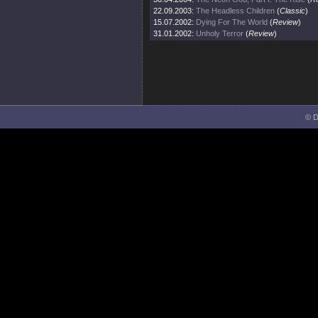
22.09.2003:
The Headless Children
(
Classic
)
15.07.2002:
Dying For The World
(
Review
)
31.01.2002:
Unholy Terror
(
Review
)
© D