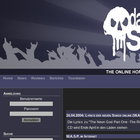
Home
News
Reviews
Berichte
Tourdaten
Anmeldung
Benutzername
Passwort
16.04.2004: Lyrics der neuen Songs online (W.A
Die Lyrics zu "The Neon God Part One -The Ris
CD wird Ende April in den Läden stehen
Suche
W.A.S.P. im Internet