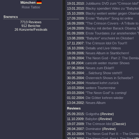
München
19.01.2010:
Jubiläums DVD zum "Crimson Idol"
Rose Tattoo
13.01.2010:
Blacky spendiert Video zu "Babylon
15.10.2009:
Blacky wettert weiter gegen Obama
Statistics
17.09.2009:
Erster "Babylon" Song ist online
7713 Reviews
16.09.2009:
"The Crimson Covers - A Tribute t
912 Berichte
14.09.2009:
Blacky mit derber Barack Obama S
26 Konzerte/Festivals
01.09.2009:
Erste Tourdates zur anstehenden "
13.08.2009:
"Babylon" erscheint im Oktober!
17.11.2007:
The Crimson Idol On Tour!!!
16.10.2006:
Details und Live-Videos
19.09.2006:
Neues Album in Startlöchern!
19.09.2004:
The Neon God - Part 2: The Demis
11.08.2004:
canceln weiter munter Shows
07.06.2004:
Neues zum Eklat!!!
31.05.2004:
...Salzburg Show steht!!!
30.05.2004:
Österreich Shows in Schwebe?
22.04.2004:
Howland kehrt zurück
10.03.2004:
weitere Tourtermine
03.03.2004:
"The Neon God" is coming!
01.02.2004:
Die Götter kehren wieder
13.04.2002:
Neues Album
Reviews
25.09.2015:
Golgotha
(
Review
)
11.10.2009:
Babylon
(
Review
)
19.07.2009:
The Crimson Idol
(
Classic
)
28.04.2007:
Dominator
(
Review
)
26.10.2004:
The Neon God Part II: – The Demi
30.04.2004:
The Neon God, Part I: The Rise
(
R