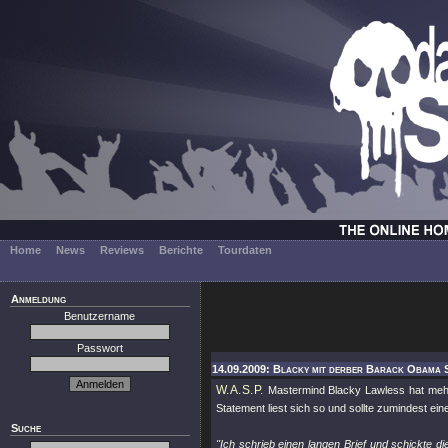
Home
News
Reviews
Berichte
Tourdaten
Anmeldung
Benutzername
Passwort
14.09.2009: Blacky mit derber Barack Obama S
W.A.S.P.
Mastermind Blacky Lawless hat mehr
Statement liest sich so und sollte zumindest ei
Suche
"Ich schrieb einen langen Brief und schickte d