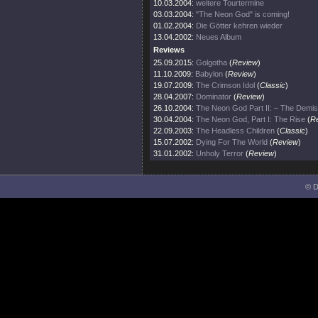
10.03.2004:
weitere Tourtermine
03.03.2004:
"The Neon God" is coming!
01.02.2004:
Die Götter kehren wieder
13.04.2002:
Neues Album
Reviews
25.09.2015:
Golgotha
(
Review
)
11.10.2009:
Babylon
(
Review
)
19.07.2009:
The Crimson Idol
(
Classic
)
28.04.2007:
Dominator
(
Review
)
26.10.2004:
The Neon God Part II: – The Demi
30.04.2004:
The Neon God, Part I: The Rise
(
R
22.09.2003:
The Headless Children
(
Classic
)
15.07.2002:
Dying For The World
(
Review
)
31.01.2002:
Unholy Terror
(
Review
)
© D