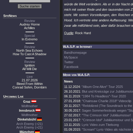
würde die Welt verändern. Als er in der Nacht de
mich mit seiner Rede und den tausenden von Zus
steht. Mit seinen Vorstellungen, den Reiche
SiteNews
Hood. Ich vertrete eine andere Auffassung: We
Review
Audrey Horne
zwar alle mitfühlend sein, aber dafür brauchen 
Achilles
Quelle
: Rock Hard
Special
In Extremo
W.A.S.P. im Internet
Review
North Sea Echoes
Bandhomepage
How To Cast A Shadow
MySpace
Review
Twitter
Ignition
Facebook
All Will Die
Mehr von W.A.S.P.
Live
21.07.2026
News
Bleed From Within
11.12.2024:
"Album One Alive" Tour 2025
Conrad Sohm, Dornbirn
26.10.2021:
Blut und Kreissäge zur Jubiläumsto
06.11.2019:
"1984 To Headless"-Tour 2020
Upcoming Live
27.01.2018:
"Chainsaw Charlie 2018" Videoclip
Graz
20.11.2017:
"ReIdolized (The Soundtrack to the
Wolfmother
Innsbruck
30.05.2017:
Sagen Sommerfestivals wegen "Stud
Wolfmother
27.02.2017:
"The Crimson Idol" Jubiläumstour!
Dinkelsbühl
23.01.2017:
"Crimson Idol" Jubiläumstour und Sp
Arch Enemy (+21)
13.11.2015:
Lyric Video zum Titelsong
Arch Enemy (+21)
01.09.2015:
"Scream" Lyric-Video als nächster
München