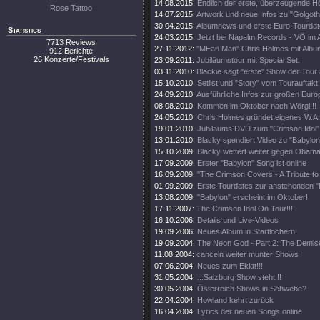
14.08.2015:
Endlich der erste, überzeugende H
Rose Tattoo
14.07.2015:
Artwork und neue Infos zu "Golgoth
30.04.2015:
Albumnews und erste Euro-Tourdate
Statistics
24.03.2015:
Jetzt bei Napalm Records - VÖ im 
7713 Reviews
27.11.2012:
"MEan Man" Chris Holmes mit Albu
912 Berichte
26 Konzerte/Festivals
23.09.2011:
Jubiläumstour mit Special Set.
03.11.2010:
Blackie sagt "erste" Show der Tour 
15.10.2010:
Setlist und "Story" vom Tourauftakt
24.09.2010:
Ausführliche Infos zur großen Euro
08.08.2010:
Kommen im Oktober nach Wörgl!!!
24.05.2010:
Chris Holmes gründet eigenes W.A.S
19.01.2010:
Jubiläums DVD zum "Crimson Idol"
13.01.2010:
Blacky spendiert Video zu "Babylon
15.10.2009:
Blacky wettert weiter gegen Obama
17.09.2009:
Erster "Babylon" Song ist online
16.09.2009:
"The Crimson Covers - A Tribute t
01.09.2009:
Erste Tourdates zur anstehenden "
13.08.2009:
"Babylon" erscheint im Oktober!
17.11.2007:
The Crimson Idol On Tour!!!
16.10.2006:
Details und Live-Videos
19.09.2006:
Neues Album in Startlöchern!
19.09.2004:
The Neon God - Part 2: The Demis
11.08.2004:
canceln weiter munter Shows
07.06.2004:
Neues zum Eklat!!!
31.05.2004:
...Salzburg Show steht!!!
30.05.2004:
Österreich Shows in Schwebe?
22.04.2004:
Howland kehrt zurück
16.04.2004:
Lyrics der neuen Songs online