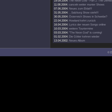
19.09.2004:
The Neon God - Part 2: The Demis
11.08.2004:
canceln weiter munter Shows
07.06.2004:
Neues zum Eklat!!!
31.05.2004:
...Salzburg Show steht!!!
30.05.2004:
Österreich Shows in Schwebe?
22.04.2004:
Howland kehrt zurück
16.04.2004:
Lyrics der neuen Songs online
10.03.2004:
weitere Tourtermine
03.03.2004:
"The Neon God" is coming!
01.02.2004:
Die Götter kehren wieder
13.04.2002:
Neues Album
© D