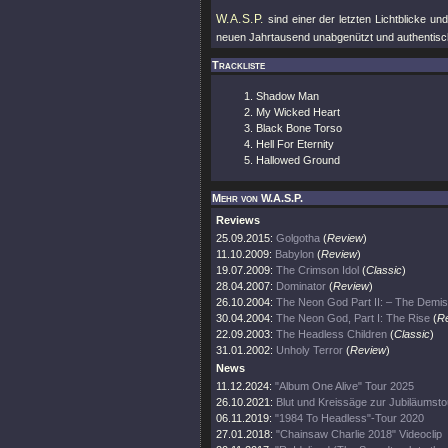
W.A.S.P.
sind einer der letzten Lichtblicke un
neuen Jahrtausend unabgenützt und authentisc
Trackliste
Shadow Man
My Wicked Heart
Black Bone Torso
Hell For Eternity
Hallowed Ground
Mehr von W.A.S.P.
Reviews
25.09.2015:
Golgotha
(
Review
)
11.10.2009:
Babylon
(
Review
)
19.07.2009:
The Crimson Idol
(
Classic
)
28.04.2007:
Dominator
(
Review
)
26.10.2004:
The Neon God Part II: – The Demi
30.04.2004:
The Neon God, Part I: The Rise
(
R
22.09.2003:
The Headless Children
(
Classic
)
31.01.2002:
Unholy Terror
(
Review
)
News
11.12.2024:
"Album One Alive" Tour 2025
26.10.2021:
Blut und Kreissäge zur Jubiläumsto
06.11.2019:
"1984 To Headless"-Tour 2020
27.01.2018:
"Chainsaw Charlie 2018" Videoclip