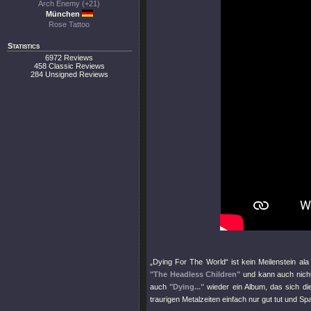
Arch Enemy (+21)
München
Rose Tattoo
Statistics
6972 Reviews
458 Classic Reviews
284 Unsigned Reviews
„Dying For The World“ ist kein Meilenstein al
"The Headless Children"
und kann auch nich
auch
"Dying..."
wieder ein Album, das sich d
traurigen Metalzeiten einfach nur gut tut und S