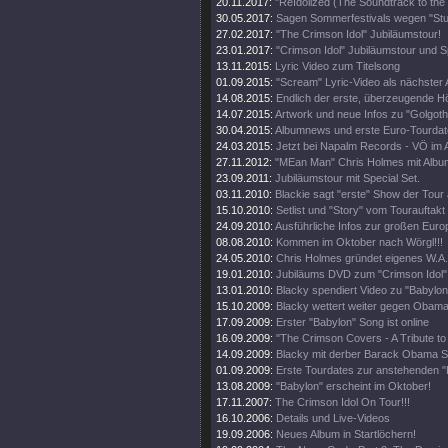
20.11.2017:
"ReIdolized (The Soundtrack to the
30.05.2017:
Sagen Sommerfestivals wegen "Stud
27.02.2017:
"The Crimson Idol" Jubiläumstour!
23.01.2017:
"Crimson Idol" Jubiläumstour und Sp
13.11.2015:
Lyric Video zum Titelsong
01.09.2015:
"Scream" Lyric-Video als nächster
14.08.2015:
Endlich der erste, überzeugende H
14.07.2015:
Artwork und neue Infos zu "Golgoth
30.04.2015:
Albumnews und erste Euro-Tourdate
24.03.2015:
Jetzt bei Napalm Records - VÖ im 
27.11.2012:
"MEan Man" Chris Holmes mit Albu
23.09.2011:
Jubiläumstour mit Special Set.
03.11.2010:
Blackie sagt "erste" Show der Tour 
15.10.2010:
Setlist und "Story" vom Tourauftakt
24.09.2010:
Ausführliche Infos zur großen Euro
08.08.2010:
Kommen im Oktober nach Wörgl!!!
24.05.2010:
Chris Holmes gründet eigenes W.A.S
19.01.2010:
Jubiläums DVD zum "Crimson Idol"
13.01.2010:
Blacky spendiert Video zu "Babylon
15.10.2009:
Blacky wettert weiter gegen Obama
17.09.2009:
Erster "Babylon" Song ist online
16.09.2009:
"The Crimson Covers - A Tribute t
14.09.2009:
Blacky mit derber Barack Obama S
01.09.2009:
Erste Tourdates zur anstehenden "
13.08.2009:
"Babylon" erscheint im Oktober!
17.11.2007:
The Crimson Idol On Tour!!!
16.10.2006:
Details und Live-Videos
19.09.2006:
Neues Album in Startlöchern!