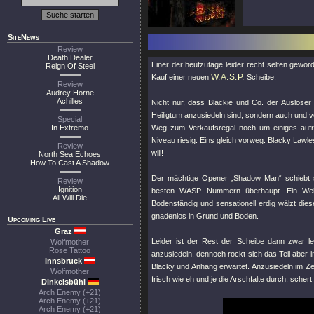
SiteNews
Review
Death Dealer
Einer der heutzutage leider recht selten gewo
Reign Of Steel
W.A.S.P.
Kauf einer neuen
Scheibe.
Review
Audrey Horne
Achilles
Nicht nur, dass Blackie und Co. der Auslöser
Heiligtum anzusiedeln sind, sondern auch und 
Special
In Extremo
Weg zum Verkaufsregal noch um einiges aufr
Niveau riesig. Eins gleich vorweg: Blacky Lawl
Review
will!
North Sea Echoes
How To Cast A Shadow
Der mächtige Opener „Shadow Man“ schiebt si
Review
Ignition
besten WASP Nummern überhaupt. Ein Weltk
All Will Die
Bodenständig und sensationell erdig wälzt di
gnadenlos in Grund und Boden.
Upcoming Live
Graz
Leider ist der Rest der Scheibe dann zwar l
Wolfmother
Rose Tattoo
anzusiedeln, dennoch rockt sich das Teil aber 
Innsbruck
Blacky und Anhang erwartet. Anzusiedeln im Zei
Wolfmother
frisch wie eh und je die Arschfalte durch, scher
Dinkelsbühl
Arch Enemy (+21)
Arch Enemy (+21)
Arch Enemy (+21)