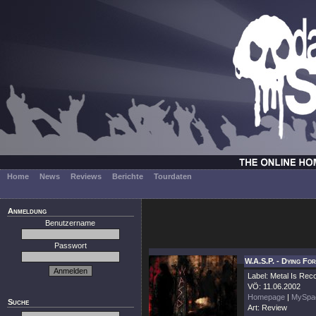
Home
News
Reviews
Berichte
Tourdaten
Anmeldung
Benutzername
Passwort
W.A.S.P. - Dying Fo
Label: Metal Is Rec
VÖ: 11.06.2002
Homepage
|
MySpa
Suche
Art: Review