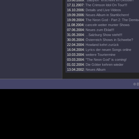
13.08.2009:
"Babylon" erscheint im Oktober!
17.11.2007:
The Crimson Idol On Tour!!!
16.10.2006:
Details und Live-Videos
19.09.2006:
Neues Album in Startlöchern!
19.09.2004:
The Neon God - Part 2: The Demis
11.08.2004:
canceln weiter munter Shows
07.06.2004:
Neues zum Eklat!!!
31.05.2004:
...Salzburg Show steht!!!
30.05.2004:
Österreich Shows in Schwebe?
22.04.2004:
Howland kehrt zurück
16.04.2004:
Lyrics der neuen Songs online
10.03.2004:
weitere Tourtermine
03.03.2004:
"The Neon God" is coming!
01.02.2004:
Die Götter kehren wieder
13.04.2002:
Neues Album
© D