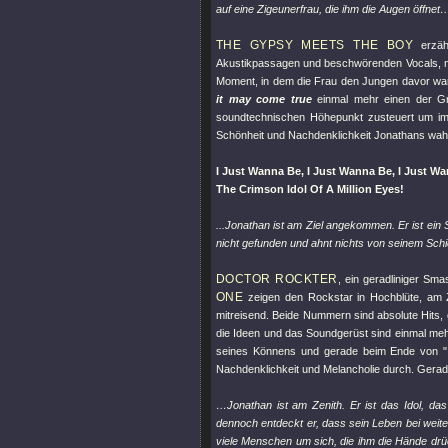
auf eine Zigeunerfrau, die ihm die Augen öffnet
THE GYPSY MEETS THE BOY
erzähl
Akustikpassagen und beschwörenden Vocals, mel
Moment, in dem die Frau den Jungen davor warn
it may come true
einmal mehr einen der Gr
soundtechnischen Höhepunkt zusteuert um im 
Schönheit und Nachdenklichkeit Jonathans wah
I Just Wanna Be, I Just Wanna Be, I Just W
The Crimson Idol Of A Million Eyes!
...Jonathan ist am Ziel angekommen. Er ist ein 
nicht gefunden und ahnt nichts von seinem Sch
DOCTOR ROCKTER
, ein geradliniger Sma
ONE
zeigen den Rockstar in Hochblüte, am Ze
mitreisend. Beide Nummern sind absolute Hits, 
die Ideen und das Soundgerüst sind einmal mehr
seines Könnens und gerade beim Ende von
Nachdenklichkeit und Melancholie durch. Gerade 
…Jonathan ist am Zenith. Er ist das Idol, das
dennoch entdeckt er, dass sein Leben bei weite
viele Menschen um sich, die ihm die Hände dr