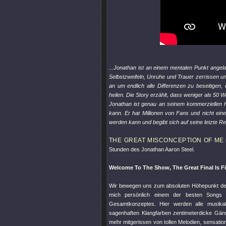
...Jonathan ist an einem mentalen Punkt angel
Selbstzweifeln, Unruhe und Trauer zerrissen und 
an um endlich alle Differenzen zu beseitigen,
heilen. Die Story erzählt, dass weniger als 50 W
Jonathan ist genau an seinem kommerziellen Hö
kann. Er hat Millionen von Fans und nicht einen
werden kann und begibt sich auf seine letzte R
THE GREAT MISCONCEPTION OF ME
Stunden des Jonathan Aaron Steel.
Welcome To The Show, The Great Final Is F
Wir bewegen uns zum absoluten Höhepunkt des
mich persönlich einem der besten Songs al
Gesamtkonzeptes. Hier werden alle musik
sagenhaften Klangfarben zentimeterdicke Gäns
mehr mitgerissen von tollen Melodien, sensati