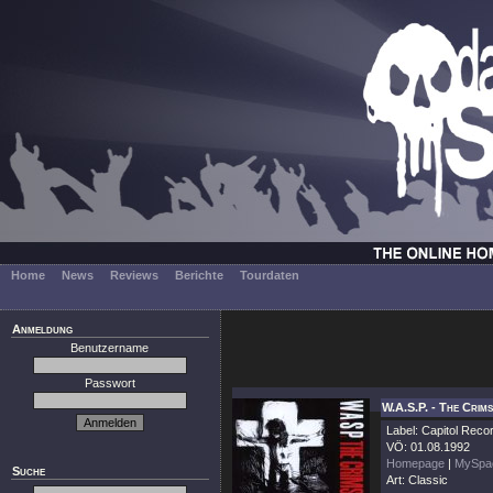
Home
News
Reviews
Berichte
Tourdaten
Anmeldung
Benutzername
Passwort
W.A.S.P. - The Crim
Label: Capitol Reco
VÖ: 01.08.1992
Homepage
|
MySpa
Suche
Art: Classic