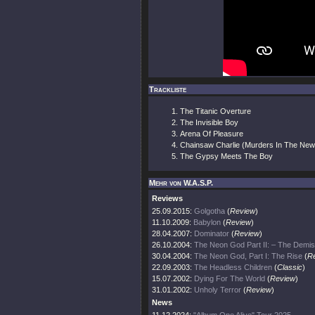
Trackliste
The Titanic Overture
The Invisible Boy
Arena Of Pleasure
Chainsaw Charlie (Murders In The Ne
The Gypsy Meets The Boy
Mehr von W.A.S.P.
Reviews
25.09.2015:
Golgotha
(
Review
)
11.10.2009:
Babylon
(
Review
)
28.04.2007:
Dominator
(
Review
)
26.10.2004:
The Neon God Part II: – The Demi
30.04.2004:
The Neon God, Part I: The Rise
(
R
22.09.2003:
The Headless Children
(
Classic
)
15.07.2002:
Dying For The World
(
Review
)
31.01.2002:
Unholy Terror
(
Review
)
News