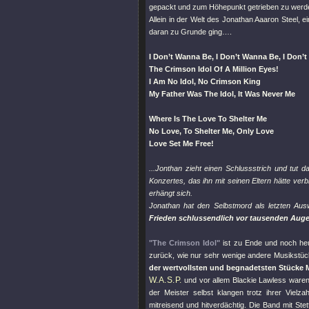
gepackt und zum Höhepunkt getrieben zu werden,
Allein in der Welt des Jonathan Aaaron Steel, 
daran zu Grunde ging….
I Don’t Wanna Be, I Don’t Wanna Be, I Don’
The Crimson Idol Of A Million Eyes!
I Am No Idol, No Crimson King
My Father Was The Idol, It Was Never Me
Where Is The Love To Shelter Me
No Love, To Shelter Me, Only Love
Love Set Me Free!
...Jonthan zieht einen Schlussstrich und tut 
Konzertes, das ihn mit seinen Eltern hätte verbi
erhängt sich.
Jonathan hat den Selbstmord als letzten A
Frieden schlussendlich vor tausenden Auge
"The Crimson Idol"
ist zu Ende und noch heu
zurück, wie nur sehr wenige andere Musikstüc
der wertvollsten und begnadetsten Stücke 
W.A.S.P.
und vor allem Blackie Lawless ware
der Meister selbst klangen trotz ihrer Vie
mitreisend und hitverdächtig. Die Band mit St