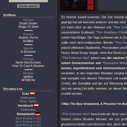
SiteNews
Es musste soweit kommen. Die Zeit musste je
Review
geprägt hat wie fast kein anderes und das mich 
Death Dealer
Reign Of Steel
Ich kann mich an den Release von
"The Cri
unumstrittene Gottband,
"The Headless Child
Review
Audrey Horne
seinen Nachfolger. Die Tage schienen wie in Zei
Achilles
sollte mich nicht enttäuschen. Bereits
"The He
jedoch effektiven Stadionhits, Provokation und 
Special
In Extremo
Heavy Metal Songs hingab, ohne ihre Roots zu 
"The Crimson Idol"
jedoch war
der nächste S
Review
North Sea Echoes
neben Geniestreichen wie
"Operation Mind
How To Cast A Shadow
besten, ergreifendsten und mitreisendsten 
Review
verändert. In den folgenden Monaten verging k
Ignition
mal komplett von diesem Überwerk voll tradit
All Will Die
Größe, der Genialität und der auf Stimmung b
sich ein wenig Zeit dafür nehmen, an dieser St
Upcoming Live
Graz
erzählt werden:
Wolfmother
Rose Tattoo
I Was The Boy Unwanted, A Prisoner I'm Bo
Innsbruck
Wolfmother
Dinkelsbühl
"The Crimson Idol"
beschreibt die Story von 
Arch Enemy (+21)
Geburt seines Bruders Michael, der zur gro
Arch Enemy (+21)
grundverschieden und dennoch eins, doch die E
Arch Enemy (+21)