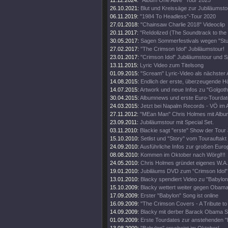
11.12.2024:
"Album One Alive" Tour 2025
26.10.2021:
Blut und Kreissäge zur Jubiläumsto
06.11.2019:
"1984 To Headless"-Tour 2020
27.01.2018:
"Chainsaw Charlie 2018" Videoclip
20.11.2017:
"ReIdolized (The Soundtrack to the
30.05.2017:
Sagen Sommerfestivals wegen "Stud
27.02.2017:
"The Crimson Idol" Jubiläumstour!
23.01.2017:
"Crimson Idol" Jubiläumstour und Sp
13.11.2015:
Lyric Video zum Titelsong
01.09.2015:
"Scream" Lyric-Video als nächster
14.08.2015:
Endlich der erste, überzeugende H
14.07.2015:
Artwork und neue Infos zu "Golgoth
30.04.2015:
Albumnews und erste Euro-Tourdate
24.03.2015:
Jetzt bei Napalm Records - VÖ im 
27.11.2012:
"MEan Man" Chris Holmes mit Albu
23.09.2011:
Jubiläumstour mit Special Set.
03.11.2010:
Blackie sagt "erste" Show der Tour 
15.10.2010:
Setlist und "Story" vom Tourauftakt
24.09.2010:
Ausführliche Infos zur großen Euro
08.08.2010:
Kommen im Oktober nach Wörgl!!!
24.05.2010:
Chris Holmes gründet eigenes W.A.S
19.01.2010:
Jubiläums DVD zum "Crimson Idol"
13.01.2010:
Blacky spendiert Video zu "Babylon
15.10.2009:
Blacky wettert weiter gegen Obama
17.09.2009:
Erster "Babylon" Song ist online
16.09.2009:
"The Crimson Covers - A Tribute t
14.09.2009:
Blacky mit derber Barack Obama S
01.09.2009:
Erste Tourdates zur anstehenden "