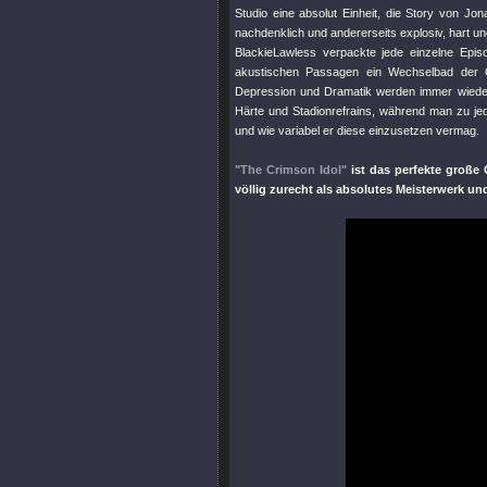
Studio eine absolut Einheit, die Story von Jo
nachdenklich und andererseits explosiv, hart u
BlackieLawless verpackte jede einzelne Epis
akustischen Passagen ein Wechselbad der Ge
Depression und Dramatik werden immer wieder a
Härte und Stadionrefrains, während man zu j
und wie variabel er diese einzusetzen vermag.
"The Crimson Idol"
ist das perfekte groß
völlig zurecht als absolutes Meisterwerk un