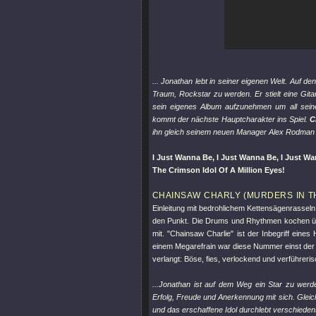
... Jonathan lebt in seiner eigenen Welt. Auf 
Traum, Rockstar zu werden. Er stielt eine Gitar
sein eigenes Album aufzunehmen um all seine
kommt der nächste Hauptcharakter ins Spiel.
C
ihn gleich seinem neuen Manager Alex Rodman 
I Just Wanna Be, I Just Wanna Be, I Just W
The Crimson Idol Of A Million Eyes!
CHAINSAW CHARLY (MURDERS IN 
Einleitung mit bedrohlichem Kettensägenrasseln
den Punkt. Die Drums und Rhythmen kochen über
mit.
"Chainsaw Charlie"
ist der Inbegriff eines
einem Megarefrain war diese Nummer einst der p
verlangt: Böse, fies, verlockend und verführeri
...Jonathan ist auf dem Weg ein Star zu werd
Erfolg, Freude und Anerkennung mit sich. Gleic
und das erschaffene Idol durchlebt verschieden