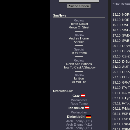
"The Retur
13.10. NOR-
SiteNews
14.10. NOR
Review
Death Dealer
15.10. SWE
Reign Of Steel
16.10. SWE-
Review
17.10. SWE-
Audrey Horne
18.10. SWE-
Achilles
20.10. D-Br
Special
21.10. D-Lei
In Extremo
22.10. CZ-Z
Review
23.10. D-Bu
North Sea Echoes
24.10. AUT
How To Cast A Shadow
25.10. D-Koe
Review
27.10. BUL-S
Ignition
All Will Die
29.10. GR-A
31.10. ITA-
Upcoming Live
01.11. ITA-M
Graz
02.11. F-Lyo
Wolfmother
03.11. F-Tou
Rose Tattoo
Innsbruck
04.11. F-Mar
Wolfmother
05.11. ESP-
Dinkelsbühl
06.11. ESP-M
Arch Enemy (+21)
08.11. ESP-
Arch Enemy (+21)
Arch Enemy (+21)
09.11. ESP-