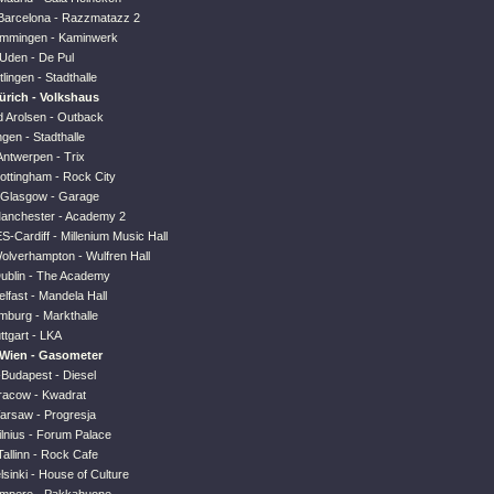
Barcelona - Razzmatazz 2
emmingen - Kaminwerk
Uden - De Pul
tlingen - Stadthalle
ürich - Volkshaus
d Arolsen - Outback
gen - Stadthalle
Antwerpen - Trix
ottingham - Rock City
-Glasgow - Garage
anchester - Academy 2
-Cardiff - Millenium Music Hall
olverhampton - Wulfren Hall
Dublin - The Academy
lfast - Mandela Hall
mburg - Markthalle
ttgart - LKA
-Wien - Gasometer
Budapest - Diesel
racow - Kwadrat
arsaw - Progresja
ilnius - Forum Palace
allinn - Rock Cafe
lsinki - House of Culture