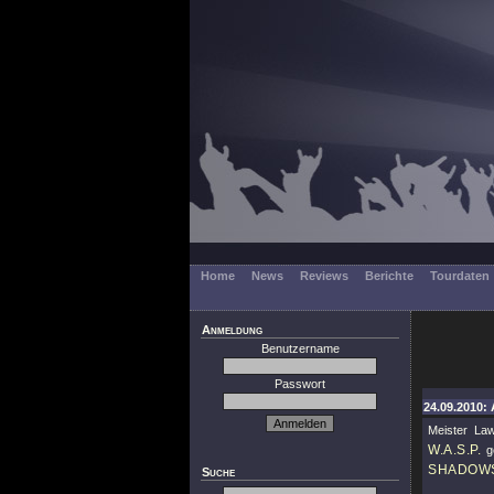
Home
News
Reviews
Berichte
Tourdaten
Anmeldung
Benutzername
Passwort
24.09.2010: 
Meister Law
W.A.S.P.
ge
SHADOW
Suche