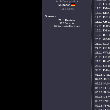
Arch Enemy (+21)
10.11. ESP-
München
12.11. D-M
Rose Tattoo
13.11. NED-
Statistics
14.11. D-Tut
7714 Reviews
15.11. CH-Z
912 Berichte
17.11. D-Ba
26 Konzerte/Festivals
18.11. D-Lan
19.11. BEL-
20.11. GB-N
21.11. SCO
24.11. GB-M
25.11. WALES
26.11. GB-W
27.11. IRL-
28.11. GB-Be
30.11. D-Ha
01.12. D-Stu
02.12. AUT
03.12. HUN-
04.12. PL-C
05.12. PL-W
07.12. LIT-V
08.12. EST-T
09.12. FI-He