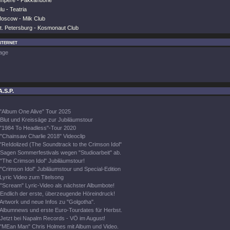
ampere - Pakkahuone
lu - Teatria
oscow - Milk Club
t. Petersburg - Kosmonaut Club
nternet
age
A.S.P.
"Album One Alive" Tour 2025
Blut und Kreissäge zur Jubiläumstour
"1984 To Headless"-Tour 2020
"Chainsaw Charlie 2018" Videoclip
"ReIdolized (The Soundtrack to the Crimson Idol"
Sagen Sommerfestivals wegen "Studioarbeit" ab.
"The Crimson Idol" Jubiläumstour!
"Crimson Idol" Jubiläumstour und Special-Edition
Lyric Video zum Titelsong
"Scream" Lyric-Video als nächster Albumbote!
Endlich der erste, überzeugende Höreindruck!
Artwork und neue Infos zu "Golgotha".
Albumnews und erste Euro-Tourdates für Herbst.
Jetzt bei Napalm Records - VÖ im August!
"MEan Man" Chris Holmes mit Album und Video.