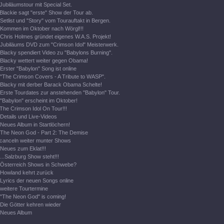
Jubiläumstour mit Special Set.
Blackie sagt "erste" Show der Tour ab.
Setlist und "Story" vom Tourauftakt in Bergen.
Kommen im Oktober nach Wörgl!!!
Chris Holmes gründet eigenes W.A.S. Projekt!
Jubiläums DVD zum "Crimson Idol" Meisterwerk.
Blacky spendiert Video zu "Babylons Burning".
Blacky wettert weiter gegen Obama!
Erster "Babylon" Song ist online
"The Crimson Covers - A Tribute to WASP".
Blacky mit derber Barack Obama Schelte!
Erste Tourdates zur anstehenden "Babylon" Tour.
"Babylon" erscheint im Oktober!
The Crimson Idol On Tour!!!
Details und Live-Videos
Neues Album in Startlöchern!
The Neon God - Part 2: The Demise
canceln weiter munter Shows
Neues zum Eklat!!!
...Salzburg Show steht!!!
Österreich Shows in Schwebe?
Howland kehrt zurück
Lyrics der neuen Songs online
weitere Tourtermine
"The Neon God" is coming!
Die Götter kehren wieder
Neues Album