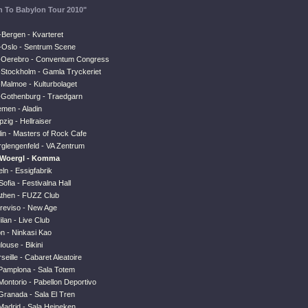
n To Babylon Tour 2010"
Bergen - Kvarteret
-Oslo - Sentrum Scene
-Oerebro - Conventum Congress
Stockholm - Gamla Tryckeriet
Malmoe - Kulturbolaget
Gothenburg - Traedgarn
emen - Aladin
pzig - Hellraiser
lin - Masters of Rock Cafe
rglengenfeld - VA Zentrum
-Woergl - Komma
ln - Essigfabrik
ofia - Festivalna Hall
then - FUZZ Club
Treviso - New Age
ilan - Live Club
n - Ninkasi Kao
louse - Bikini
seille - Cabaret Aleatoire
Pamplona - Sala Totem
ontorio - Pabellon Deportivo
Granada - Sala El Tren
Madrid - Sala Heineken