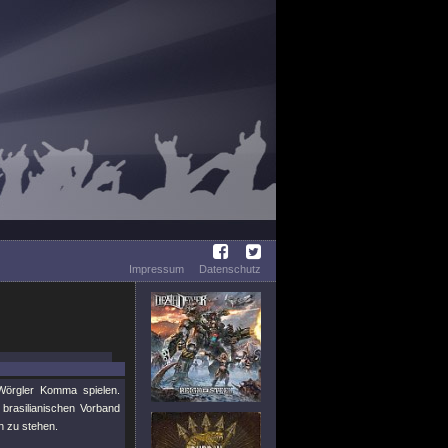
Impressum
Datenschutz
Wörgler Komma spielen.
brasilianischen Vorband
h zu stehen.