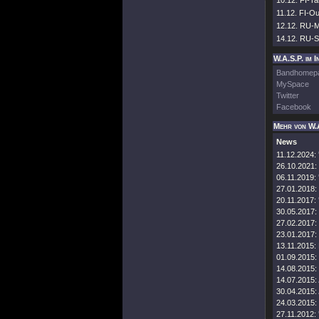
10.12. FI-T
11.12. FI-Ou
12.12. RU-M
14.12. RU-S
W.A.S.P. im I
Bandhomep
MySpace
Twitter
Facebook
Mehr von W.
News
11.12.2024:
26.10.2021:
06.11.2019:
27.01.2018:
20.11.2017:
30.05.2017:
27.02.2017:
23.01.2017:
13.11.2015:
01.09.2015:
14.08.2015:
14.07.2015:
30.04.2015:
24.03.2015:
27.11.2012: