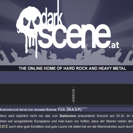
Kein Bild vorhanden.
Ausführliche Infos zur großen Europa Tour. (W.A.S.P.)
less wird natürlich nicht nur das von
Darkscene
präsentierte Konzert am 24.10. im 
hen auf ausgedehnte Europatour und man kann nur hoffen, dass der Master neben der 
SIDE
auch eine gute Kondition und gute Laune mit dabei hat um die Mammutreise auch durc