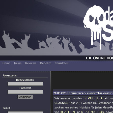
Home
News
Reviews
Berichte
Tourdaten
Anmeldung
Benutzername
Passwort
20.08.2011: Komplettieren kultige "Thrashfest 
SEPULTURA
Wie erwartet, wurden
als zwe
CLASSICS
Tour 2011 werden die Brasilianer 
zocken, ein echtes Highlight für jeden Metal-F
Suche
HEATHEN
DESTRUCTION
von
und
, sowi