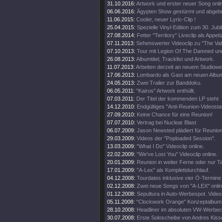
31.10.2016:
Artwork und erster neuer Song onli
06.06.2016:
Ägypten Show gestürmt und abgeb
11.06.2015:
Cooler, neuer Lyric-Clip !
25.04.2015:
Spezielle Vinyl-Edition zum 30. Jub
27.08.2014:
Fetter "Territory" Liveclip als Appeti
07.11.2013:
Sehenswerter Videoclip zu "The Vat
07.10.2013:
Tour mit Legion Of The Damned un
26.08.2013:
Albumtitel, Tracklist und Artwork.
11.07.2013:
Arbeiten derzeit an neuem Studiowe
17.06.2013:
Lombardo als Gast am neuen Albu
24.05.2013:
Zwei Trailer zur Banddoku.
06.05.2011:
"Kairos" Artwork enthüllt.
07.03.2011:
Der Titel der kommenden LP steht
14.12.2010:
Endgültiges "Anti-Reunion-Videosta
27.09.2010:
Keine Chance für eine Reunion!
07.07.2010:
Vertrag bei Nuclear Blast
06.07.2009:
Jason Newsted plädiert für Reunion
29.03.2009:
Videos der "Poploaded Session".
13.03.2009:
"What I Do" Videoclip online.
22.02.2009:
"We've Lost You" Videoclip online.
20.01.2009:
Reunion in weiter Ferne oder nur T
17.01.2009:
"A-Lex" als Komplettdurchlauf.
04.12.2008:
Tourdates inklusive vier Ö-Termine
02.12.2008:
Zwei neue Songs von "A-LEX" onlin
01.12.2008:
Sepultura in Auto-Werbespot. Video 
05.11.2008:
"Clockwork Orange" Konzeptalbum
28.10.2008:
Headliner im absoluten VW-Werbecl
30.07.2008:
Erste Soloscheibe von Andres Kisse