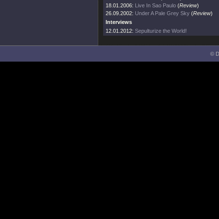
18.01.2006:
Live In Sao Paulo
(
Review
)
26.09.2002:
Under A Pale Grey Sky
(
Review
)
Interviews
12.01.2012:
Sepulturize the World!
© D