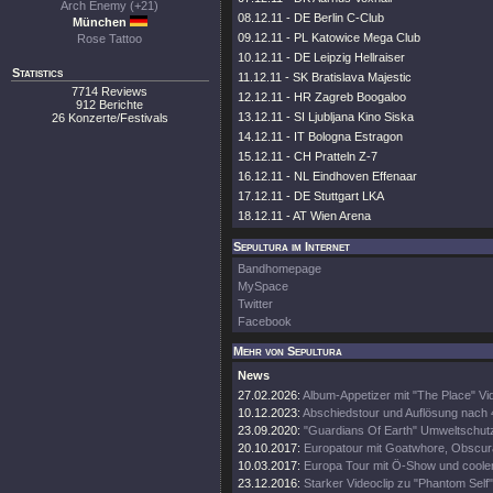
Arch Enemy (+21)
08.12.11 - DE Berlin C-Club
München
09.12.11 - PL Katowice Mega Club
Rose Tattoo
10.12.11 - DE Leipzig Hellraiser
Statistics
11.12.11 - SK Bratislava Majestic
7714 Reviews
12.12.11 - HR Zagreb Boogaloo
912 Berichte
13.12.11 - SI Ljubljana Kino Siska
26 Konzerte/Festivals
14.12.11 - IT Bologna Estragon
15.12.11 - CH Pratteln Z-7
16.12.11 - NL Eindhoven Effenaar
17.12.11 - DE Stuttgart LKA
18.12.11 - AT Wien Arena
Sepultura im Internet
Bandhomepage
MySpace
Twitter
Facebook
Mehr von Sepultura
News
27.02.2026:
Album-Appetizer mit "The Place" Vi
10.12.2023:
Abschiedstour und Auflösung nach
23.09.2020:
"Guardians Of Earth" Umweltschutz
20.10.2017:
Europatour mit Goatwhore, Obscura
10.03.2017:
Europa Tour mit Ö-Show und coole
23.12.2016:
Starker Videoclip zu "Phantom Self"