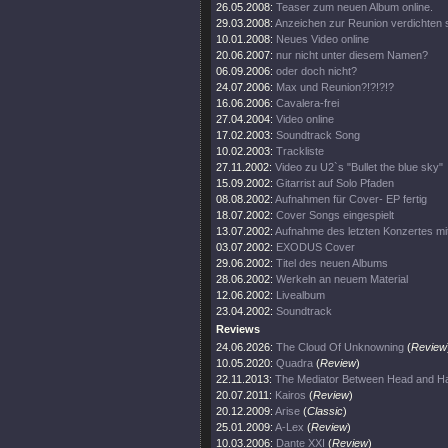
26.05.2008:
Teaser zum neuen Album online.
29.03.2008:
Anzeichen zur Reunion verdichten s
10.01.2008:
Neues Video online
20.06.2007:
nur nicht unter diesem Namen?
06.09.2006:
oder doch nicht?
24.07.2006:
Max und Reunion?!?!?!?
16.06.2006:
Cavalera-frei
27.04.2004:
Video online
17.02.2003:
Soundtrack Song
10.02.2003:
Trackliste
27.11.2002:
Video zu U2`s "Bullet the blue sky"
15.09.2002:
Gitarrist auf Solo Pfaden
08.08.2002:
Aufnahmen für Cover- EP fertig
18.07.2002:
Cover Songs eingespielt
13.07.2002:
Aufnahme des letzten Konzertes mi
03.07.2002:
EXODUS Cover
29.06.2002:
Titel des neuen Albums
28.06.2002:
Werkeln an neuem Material
12.06.2002:
Livealbum
23.04.2002:
Soundtrack
Reviews
24.06.2026:
The Cloud Of Unknowning
(
Review
10.05.2020:
Quadra
(
Review
)
22.11.2013:
The Mediator Between Head and Ha
20.07.2011:
Kairos
(
Review
)
20.12.2009:
Arise
(
Classic
)
25.01.2009:
A-Lex
(
Review
)
10.03.2006:
Dante XXI
(
Review
)