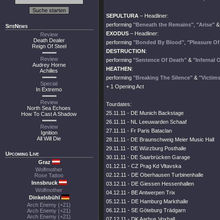
SEPULTURA
– Headliner:
performing
"Beneath the Remains"
,
"Arise"
SiteNews
EXODUS
– Headliner:
Review
Death Dealer
performing
"Bonded By Blood"
,
"Pleasure Of
Reign Of Steel
DESTRUCTION
:
Review
performing
"Sentence Of Death"
&
"Infernal O
Audrey Horne
HEATHEN
:
Achilles
performing
"Breaking The Silence"
&
"Victim
Special
+ 1 Opening Act
In Extremo
Review
Tourdates:
North Sea Echoes
25.11.11 - DE Munich Backstage
How To Cast A Shadow
26.11.11 - NL Leeuwarden Schaaf
Review
27.11.11 - Fr Paris Bataclan
Ignition
All Will Die
28.11.11 - DE Braunschweig Meier Music Hall
29.11.11 - DE Würzburg Posthalle
Upcoming Live
30.11.11 - DE Saarbrücken Garage
Graz
01.12.11 - CZ Prag Kd Vltavska
Wolfmother
02.12.11 - DE Oberhausen Turbinenhalle
Rose Tattoo
Innsbruck
03.12.11 - DE Giessen Hessenhallen
Wolfmother
04.12.11 - BE Antwerpen Trix
Dinkelsbühl
05.12.11 - DE Hamburg Markthalle
Arch Enemy (+21)
06.12.11 - SE Göteburg Trädgarn
Arch Enemy (+21)
Arch Enemy (+21)
07.12.11 - DK Aarhus Voxhall