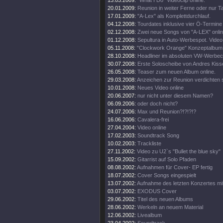
13.03.2009:
"What I Do" Videoclip online.
20.01.2009:
Reunion in weiter Ferne oder nur T
17.01.2009:
"A-Lex" als Komplettdurchlauf.
04.12.2008:
Tourdates inklusive vier Ö-Termine
02.12.2008:
Zwei neue Songs von "A-LEX" onlin
01.12.2008:
Sepultura in Auto-Werbespot. Video 
05.11.2008:
"Clockwork Orange" Konzeptalbum
28.10.2008:
Headliner im absoluten VW-Werbecl
30.07.2008:
Erste Soloscheibe von Andres Kisse
26.05.2008:
Teaser zum neuen Album online.
29.03.2008:
Anzeichen zur Reunion verdichten s
10.01.2008:
Neues Video online
20.06.2007:
nur nicht unter diesem Namen?
06.09.2006:
oder doch nicht?
24.07.2006:
Max und Reunion?!?!?!?
16.06.2006:
Cavalera-frei
27.04.2004:
Video online
17.02.2003:
Soundtrack Song
10.02.2003:
Trackliste
27.11.2002:
Video zu U2`s "Bullet the blue sky"
15.09.2002:
Gitarrist auf Solo Pfaden
08.08.2002:
Aufnahmen für Cover- EP fertig
18.07.2002:
Cover Songs eingespielt
13.07.2002:
Aufnahme des letzten Konzertes mi
03.07.2002:
EXODUS Cover
29.06.2002:
Titel des neuen Albums
28.06.2002:
Werkeln an neuem Material
12.06.2002:
Livealbum