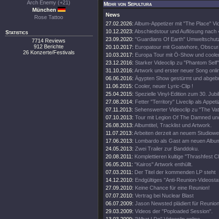
Arch Enemy (+21)
Mehr von Sepultura
München
News
Rose Tattoo
27.02.2026:
Album-Appetizer mit "The Place" Vi
10.12.2023:
Abschiedstour und Auflösung nach
Statistics
23.09.2020:
"Guardians Of Earth" Umweltschutz
7714 Reviews
912 Berichte
20.10.2017:
Europatour mit Goatwhore, Obscura
26 Konzerte/Festivals
10.03.2017:
Europa Tour mit Ö-Show und coole
23.12.2016:
Starker Videoclip zu "Phantom Self"
31.10.2016:
Artwork und erster neuer Song onli
06.06.2016:
Ägypten Show gestürmt und abgeb
11.06.2015:
Cooler, neuer Lyric-Clip !
25.04.2015:
Spezielle Vinyl-Edition zum 30. Jub
27.08.2014:
Fetter "Territory" Liveclip als Appeti
07.11.2013:
Sehenswerter Videoclip zu "The Vat
07.10.2013:
Tour mit Legion Of The Damned un
26.08.2013:
Albumtitel, Tracklist und Artwork.
11.07.2013:
Arbeiten derzeit an neuem Studiowe
17.06.2013:
Lombardo als Gast am neuen Albu
24.05.2013:
Zwei Trailer zur Banddoku.
20.08.2011:
Komplettieren kultige "Thrashfest C
06.05.2011:
"Kairos" Artwork enthüllt.
07.03.2011:
Der Titel der kommenden LP steht
14.12.2010:
Endgültiges "Anti-Reunion-Videosta
27.09.2010:
Keine Chance für eine Reunion!
07.07.2010:
Vertrag bei Nuclear Blast
06.07.2009:
Jason Newsted plädiert für Reunion
29.03.2009:
Videos der "Poploaded Session".