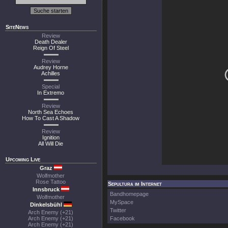
SiteNews
Review
Death Dealer
Reign Of Steel
Review
Audrey Horne
Achilles
Special
In Extremo
Review
North Sea Echoes
How To Cast A Shadow
Review
Ignition
All Will Die
Upcoming Live
Graz
Wolfmother
Rose Tattoo
Sepultura im Internet
Innsbruck
Bandhomepage
Wolfmother
MySpace
Dinkelsbühl
Twitter
Arch Enemy (+21)
Arch Enemy (+21)
Facebook
Arch Enemy (+21)