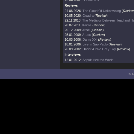
23.04.2002:
Soundtrack
Reviews
24.06.2026:
The Cloud Of Unknowning
(
Review
10.05.2020:
Quadra
(
Review
)
22.11.2013:
The Mediator Between Head and Ha
20.07.2011:
Kairos
(
Review
)
20.12.2009:
Arise
(
Classic
)
25.01.2009:
A-Lex
(
Review
)
10.03.2006:
Dante XXI
(
Review
)
18.01.2006:
Live In Sao Paulo
(
Review
)
26.09.2002:
Under A Pale Grey Sky
(
Review
)
Interviews
12.01.2012:
Sepulturize the World!
© D