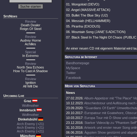
01. Mongoloid (DEVO)
02. Angel (MASSIVE ATTACK)
03. Bullet The Blue Sky (U2)
SiteNews
04. Messiah (HELLHAMMER)
Review
Death Dealer
05. Piranha (EXODUS)
Reign Of Steel
06. Mountain Song (JANE´S ADICTION)
Review
07. Black Steel In The Night Of Chaos (PUBLI
Audrey Horne
Achilles
An einer neuen CD mit eigenem Material wird lau
Special
In Extremo
Sepultura im Internet
Bandhomepage
Review
North Sea Echoes
MySpace
How To Cast A Shadow
Twitter
Facebook
Review
Ignition
Mehr von Sepultura
All Will Die
News
Upcoming Live
27.02.2026:
Album-Appetizer mit "The Place" Vi
Graz
10.12.2023:
Abschiedstour und Auflösung nach
Wolfmother
23.09.2020:
"Guardians Of Earth" Umweltschutz
Innsbruck
20.10.2017:
Europatour mit Goatwhore, Obscura
Wolfmother
10.03.2017:
Europa Tour mit Ö-Show und coole
Dinkelsbühl
23.12.2016:
Starker Videoclip zu "Phantom Self"
Arch Enemy (+21)
Arch Enemy (+21)
31.10.2016:
Artwork und erster neuer Song onli
Arch Enemy (+21)
06.06.2016:
Ägypten Show gestürmt und abgeb
München