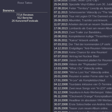
11.06.2015:
Cooler, neuer Lyric-Clip !
Rose Tattoo
25.04.2015:
Spezielle Vinyl-Edition zum 30. Jub
27.08.2014:
Fetter "Territory" Liveclip als Appeti
Statistics
07.11.2013:
Sehenswerter Videoclip zu "The Vat
7714 Reviews
07.10.2013:
Tour mit Legion Of The Damned un
912 Berichte
26.08.2013:
Albumtitel, Tracklist und Artwork.
26 Konzerte/Festivals
11.07.2013:
Arbeiten derzeit an neuem Studiowe
17.06.2013:
Lombardo als Gast am neuen Albu
24.05.2013:
Zwei Trailer zur Banddoku.
20.08.2011:
Komplettieren kultige "Thrashfest C
06.05.2011:
"Kairos" Artwork enthüllt.
07.03.2011:
Der Titel der kommenden LP steht
14.12.2010:
Endgültiges "Anti-Reunion-Videosta
27.09.2010:
Keine Chance für eine Reunion!
07.07.2010:
Vertrag bei Nuclear Blast
06.07.2009:
Jason Newsted plädiert für Reunion
29.03.2009:
Videos der "Poploaded Session".
13.03.2009:
"What I Do" Videoclip online.
22.02.2009:
"We've Lost You" Videoclip online.
20.01.2009:
Reunion in weiter Ferne oder nur T
17.01.2009:
"A-Lex" als Komplettdurchlauf.
04.12.2008:
Tourdates inklusive vier Ö-Termine
02.12.2008:
Zwei neue Songs von "A-LEX" onlin
01.12.2008:
Sepultura in Auto-Werbespot. Video 
05.11.2008:
"Clockwork Orange" Konzeptalbum
28.10.2008:
Headliner im absoluten VW-Werbecl
30.07.2008:
Erste Soloscheibe von Andres Kisse
26.05.2008:
Teaser zum neuen Album online.