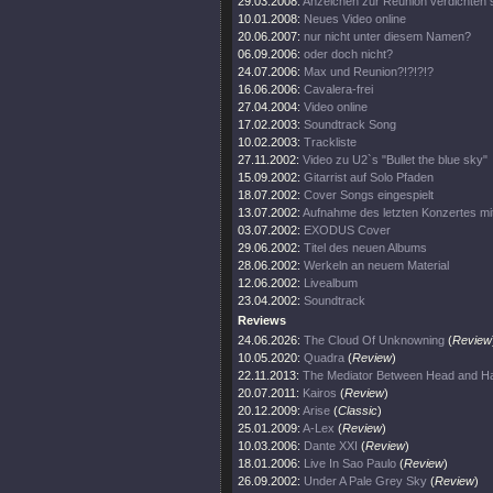
29.03.2008:
Anzeichen zur Reunion verdichten s
10.01.2008:
Neues Video online
20.06.2007:
nur nicht unter diesem Namen?
06.09.2006:
oder doch nicht?
24.07.2006:
Max und Reunion?!?!?!?
16.06.2006:
Cavalera-frei
27.04.2004:
Video online
17.02.2003:
Soundtrack Song
10.02.2003:
Trackliste
27.11.2002:
Video zu U2`s "Bullet the blue sky"
15.09.2002:
Gitarrist auf Solo Pfaden
18.07.2002:
Cover Songs eingespielt
13.07.2002:
Aufnahme des letzten Konzertes mi
03.07.2002:
EXODUS Cover
29.06.2002:
Titel des neuen Albums
28.06.2002:
Werkeln an neuem Material
12.06.2002:
Livealbum
23.04.2002:
Soundtrack
Reviews
24.06.2026:
The Cloud Of Unknowning
(
Review
10.05.2020:
Quadra
(
Review
)
22.11.2013:
The Mediator Between Head and Ha
20.07.2011:
Kairos
(
Review
)
20.12.2009:
Arise
(
Classic
)
25.01.2009:
A-Lex
(
Review
)
10.03.2006:
Dante XXI
(
Review
)
18.01.2006:
Live In Sao Paulo
(
Review
)
26.09.2002:
Under A Pale Grey Sky
(
Review
)