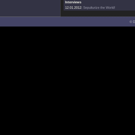
Interviews
12.01.2012:
Sepulturize the World!
© D