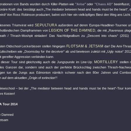
ationen von Bands wurden durch Killer-Platten wie
"Arise"
oder
"Chaos AD"
beeinflusst,
tionäre Kraft: das bestätigt auch „The mediator between head and hands must be the heart“,
ird! Von Ross Robinson produziert, bahnt sich hier ein vielköpfiges Biest den Weg ans Licht.
SEPULTURA
lesenes Triumvirat wird
außerdem auf deren Europa-Headliner-Tournee un
LEGION OF THE DAMNED
 holländischen Dampframmen von
, die mit „Ravenous plag
eath / Thrash-Moshpit einladen! Das Nachfolgealbum zu „Descent into chaos“ (2011)
FLOTSAM & JETSAM
uten Oldschool-Leckerbissen stellen hingegen
dar! Die Ami-Thras
Kultscheiben wie „Doomsday for the deceiver“ ab und bewiesen zuletzt mit „Ugly noise“ 20
 gereifter Aggression verbinden kann.
MORTILLERY
dieser Tour sind gleichzeitig auch die Jungspunde im Line-Up:
stellen 
 des Ganzen dar, sondern sind auch der perfekte Brückschlag zwischen Thrash-Nachwuc
ingen tun die Jungs aus Edmonton nämlich schwer nach den 80er Jahren und Combo
auf dem aktuellen „Origin of extinction“!
Newschool – bei der „The mediator between head and hands must be the heart“-Tour ko
hre Kosten!
 Tour 2014
he Damned
Jetsam