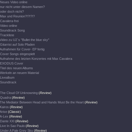
Neues Video online
nur nicht unter diesem Namen?
oder doch nicht?
Max und Reunion?!?!?!?
Cavalera-frei
Video online
Soundtrack Song
Trackliste
Video zu U2`s "Bullet the blue sky"
Gitarrist auf Solo Pfaden
Aufnahmen für Cover- EP fertig
Cover Songs eingespielt
Aufnahme des letzten Konzertes mit Max Cavalera
EXODUS Cover
Titel des neuen Albums
Werkeln an neuem Material
Livealbum
Soundtrack
The Cloud Of Unknowning
(
Review
)
Quadra
(
Review
)
The Mediator Between Head and Hands Must Be the Heart
(
Review
)
Kairos
(
Review
)
Arise
(
Classic
)
A-Lex
(
Review
)
Dante XXI
(
Review
)
Live In Sao Paulo
(
Review
)
Under A Pale Grey Sky
(
Review
)