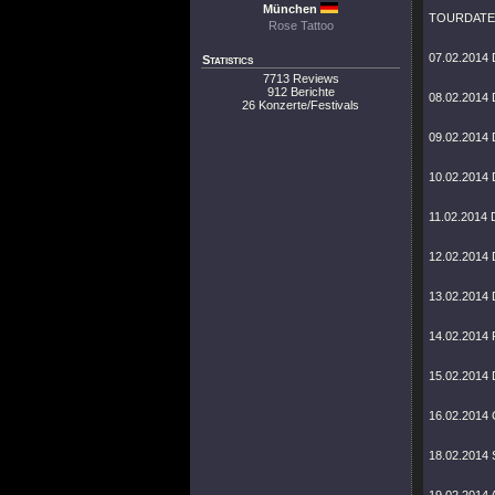
München
TOURDATE
Rose Tattoo
07.02.2014 
Statistics
7713 Reviews
912 Berichte
08.02.2014 
26 Konzerte/Festivals
09.02.2014 
10.02.2014 
11.02.2014 
12.02.2014
13.02.2014 
14.02.2014 
15.02.2014 
16.02.2014 
18.02.2014 S