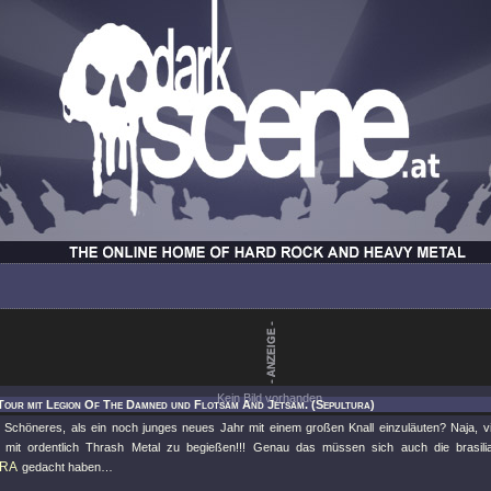
Kein Bild vorhanden.
Tour mit Legion Of The Damned und Flotsam And Jetsam. (Sepultura)
 Schöneres, als ein noch junges neues Jahr mit einem großen Knall einzuläuten? Naja, vie
 mit ordentlich Thrash Metal zu begießen!!! Genau das müssen sich auch die brasili
RA
gedacht haben…