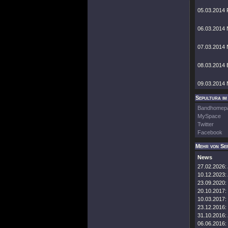
05.03.2014 
06.03.2014 
07.03.2014 
08.03.2014 
09.03.2014 
Sepultura im
Bandhomep
MySpace
Twitter
Facebook
Mehr von Se
News
27.02.2026:
10.12.2023:
23.09.2020:
20.10.2017:
10.03.2017:
23.12.2016:
31.10.2016:
06.06.2016: