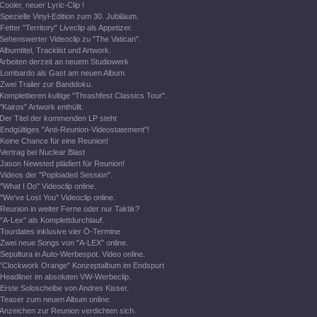
Cooler, neuer Lyric-Clip !
Spezielle Vinyl-Edition zum 30. Jubiläum.
Fetter "Territory" Liveclip als Appetizer.
Sehenswerter Videoclip zu "The Vatican".
Albumtitel, Tracklist und Artwork.
Arbeiten derzeit an neuem Studiowerk
Lombardo als Gast am neuen Album.
Zwei Trailer zur Banddoku.
Komplettieren kultige "Thrashfest Classics Tour".
"Kairos" Artwork enthüllt.
Der Titel der kommenden LP steht
Endgültiges "Anti-Reunion-Videostatement"!
Keine Chance für eine Reunion!
Vertrag bei Nuclear Blast
Jason Newsted plädiert für Reunion!
Videos der "Poploaded Session".
"What I Do" Videoclip online.
"We've Lost You" Videoclip online.
Reunion in weiter Ferne oder nur Taktik?
"A-Lex" als Komplettdurchlauf.
Tourdates inklusive vier Ö-Termine
Zwei neue Songs von "A-LEX" online.
Sepultura in Auto-Werbespot. Video online.
"Clockwork Orange" Konzeptalbum im Endspurt
Headliner im absoluten VW-Werbeclip.
Erste Soloscheibe von Andres Kisser.
Teaser zum neuen Album online.
Anzeichen zur Reunion verdichten sich.