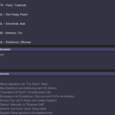
FR – Paris, Trabendo
NL – Den Haag, Paard
NL – Enschede, Atak
BE – Antwerp, Trix
NL – Eindhoven, Effenaar
 Internet
age
pultura
Album-Appetizer mit "The Place" Video
Abschiedstour und Auflösung nach 40 JAhren
"Guardians Of Earth" Umweltschutz-Clip
Europatour mit Goatwhore, Obscura und Fit For An Autopsy
Europa Tour mit Ö-Show und coolem Support.
Starker Videoclip zu "Phantom Self".
Artwork und erster neuer Song online.
Ägypten Show gestürmt und abgebrochen.