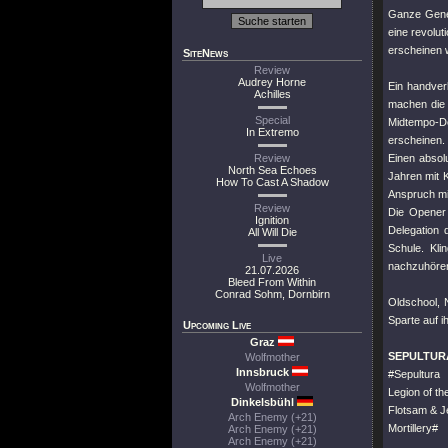
Ganze Gener
eine revolu
erscheinen w
SiteNews
Review
Audrey Horne
Ein handver
Achilles
machen die
Special
Midtempo-D
In Extremo
erscheinen.
Review
Einen absol
North Sea Echoes
Jahren mit 
How To Cast A Shadow
Anspruch mit
Review
Die Opener 
Ignition
Delegation
All Will Die
Schule. Kl
Live
nachzuhören 
21.07.2026
Bleed From Within
Conrad Sohm, Dornbirn
Oldschool, 
Sparte auf i
Upcoming Live
Graz
SEPULTURA
Wolfmother
Innsbruck
#Sepultura
Wolfmother
Legion of t
Dinkelsbühl
Flotsam & 
Arch Enemy (+21)
Mortillery#
Arch Enemy (+21)
Arch Enemy (+21)