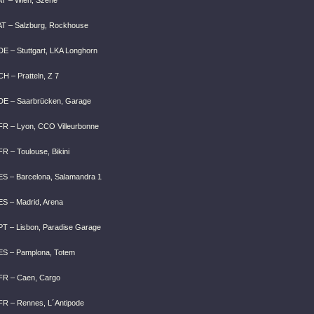
AT – Wien, Szene
AT – Salzburg, Rockhouse
DE – Stuttgart, LKA Longhorn
H – Pratteln, Z 7
DE – Saarbrücken, Garage
FR – Lyon, CCO Villeurbonne
R – Toulouse, Bikini
ES – Barcelona, Salamandra 1
ES – Madrid, Arena
PT – Lisbon, Paradise Garage
ES – Pamplona, Totem
FR – Caen, Cargo
FR – Rennes, L´Antipode