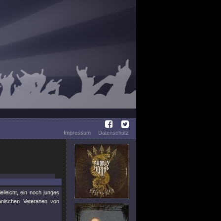
Impressum
Datenschutz
lleicht, ein noch junges
anischen Veteranen von