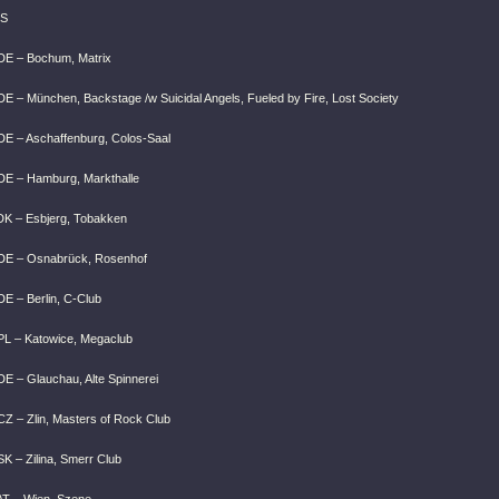
S
DE – Bochum, Matrix
DE – München, Backstage /w Suicidal Angels, Fueled by Fire, Lost Society
DE – Aschaffenburg, Colos-Saal
DE – Hamburg, Markthalle
DK – Esbjerg, Tobakken
 DE – Osnabrück, Rosenhof
DE – Berlin, C-Club
PL – Katowice, Megaclub
DE – Glauchau, Alte Spinnerei
CZ – Zlin, Masters of Rock Club
K – Zilina, Smerr Club