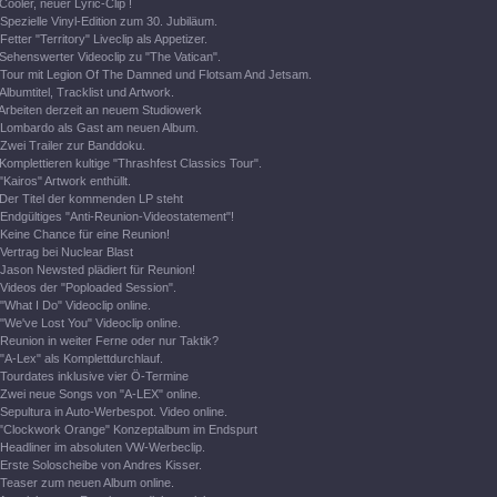
Cooler, neuer Lyric-Clip !
Spezielle Vinyl-Edition zum 30. Jubiläum.
Fetter "Territory" Liveclip als Appetizer.
Sehenswerter Videoclip zu "The Vatican".
Tour mit Legion Of The Damned und Flotsam And Jetsam.
Albumtitel, Tracklist und Artwork.
Arbeiten derzeit an neuem Studiowerk
Lombardo als Gast am neuen Album.
Zwei Trailer zur Banddoku.
Komplettieren kultige "Thrashfest Classics Tour".
"Kairos" Artwork enthüllt.
Der Titel der kommenden LP steht
Endgültiges "Anti-Reunion-Videostatement"!
Keine Chance für eine Reunion!
Vertrag bei Nuclear Blast
Jason Newsted plädiert für Reunion!
Videos der "Poploaded Session".
"What I Do" Videoclip online.
"We've Lost You" Videoclip online.
Reunion in weiter Ferne oder nur Taktik?
"A-Lex" als Komplettdurchlauf.
Tourdates inklusive vier Ö-Termine
Zwei neue Songs von "A-LEX" online.
Sepultura in Auto-Werbespot. Video online.
"Clockwork Orange" Konzeptalbum im Endspurt
Headliner im absoluten VW-Werbeclip.
Erste Soloscheibe von Andres Kisser.
Teaser zum neuen Album online.