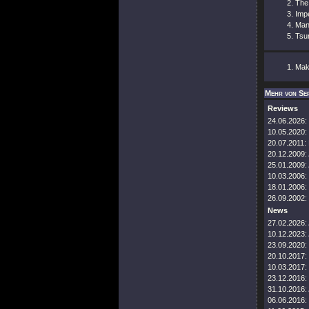
The
Imp
Man
Tsu
Mak
Mehr von Se
Reviews
24.06.2026:
10.05.2020:
20.07.2011:
20.12.2009:
25.01.2009:
10.03.2006:
18.01.2006:
26.09.2002:
News
27.02.2026:
10.12.2023:
23.09.2020:
20.10.2017:
10.03.2017:
23.12.2016:
31.10.2016:
06.06.2016: