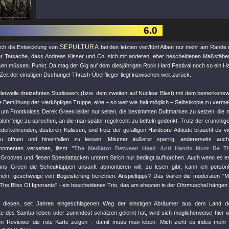
6.0
SEPULTURA
ch die Entwicklung von
bei den letzten vier/fünf Alben nur mehr am Rande 
er Tatsache, dass Andreas Kisser und Co. sich mit anderen, eher bescheidenen Maßstäben
en müssen. Punkt. Da mag der Gig auf dem diesjährigen Rock Hard Festival noch so ein H
eit der einstigen Dschungel-Thrash-Überflieger liegt inzwischen weit zurück.
tlerweile dreizehnten Studiowerk (bzw. dem zweiten auf Nuclear Blast) mit dem bemerkenswe
 Bemühung der vierköpfigen Truppe, eine – so weit wie halt möglich – Selbstkopie zu verme
 um Frontkoloss Derek Green leider nur selten, die bestimmten Duftmarken zu setzen, die
alohrfeige zu sprechen, an die man später regelrecht zu betteln gedenkt. Trotz der crunchige
iederkehrenden, düsteren Kulissen, und trotz der gefälligen Hardcore-Attitüde braucht es v
 öffnen und hineinfallen zu lassen. Mitunter äußerst sperrig, andererseits auc
momenten versehen, lässt
"The Mediator Between Head And Hands Must Be Th
 Grooves und fiesen Speedattacken unterm Strich nur bedingt aufhorchen. Auch wenn es e
ns Green die Scheuklappen unsanft abmontieren will, zu lesen gibt, kann ich persön
ln, geschweige von Begeisterung berichten. Anspieltipps? Das wären die moderaten
"M
The Bliss Of Ignorants"
- ein bescheidenes Trio, das am ehesten in der Ohrmuschel hängen b
 diesen, seit Jahren eingeschlagenen Weg der einstigen Abräumer aus dem Land d
te des Samba lieben oder zumindest schätzen gelernt hat, wird sich möglicherweise hier 
n Reviewer die rote Karte zeigen – damit muss man leben. Mich zieht es indes mehr 