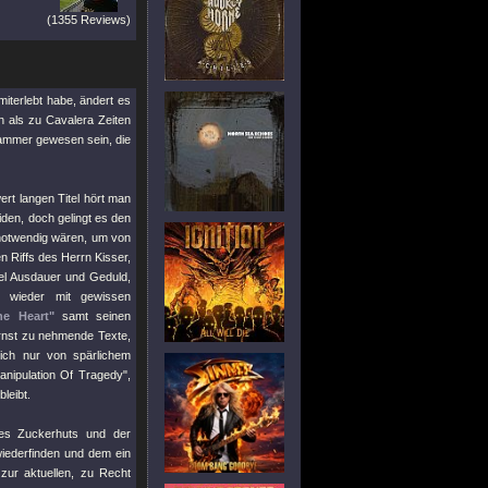
(1355 Reviews)
miterlebt habe, ändert es
 als zu Cavalera Zeiten
ammer gewesen sein, die
rt langen Titel hört man
iden, doch gelingt es den
 notwendig wären, um von
n Riffs des Herrn Kisser,
iel Ausdauer und Geduld,
h wieder mit gewissen
e Heart"
samt seinen
rnst zu nehmende Texte,
lich nur von spärlichem
anipulation Of Tragedy"
,
leibt.
es Zuckerhuts und der
wiederfinden und dem ein
zur aktuellen, zu Recht