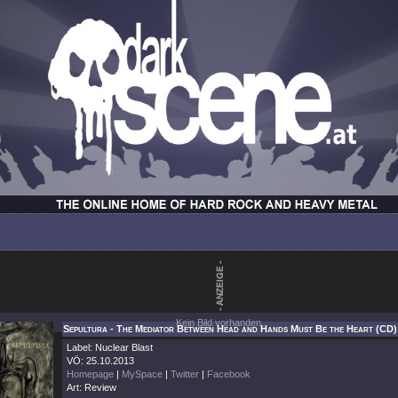
Kein Bild vorhanden.
Sepultura - The Mediator Between Head and Hands Must Be the Heart (CD)
Label: Nuclear Blast
VÖ: 25.10.2013
Homepage
|
MySpace
|
Twitter
|
Facebook
Art: Review