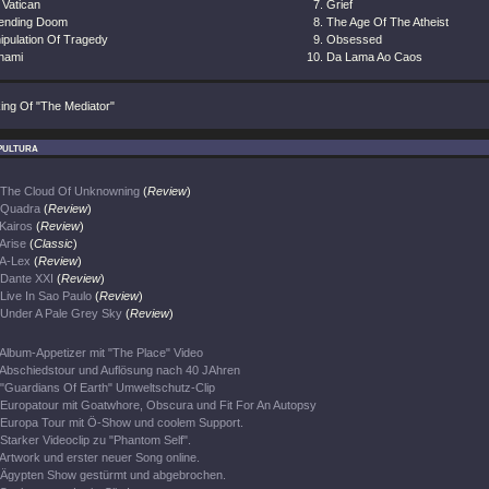
 Vatican
Grief
ending Doom
The Age Of The Atheist
ipulation Of Tragedy
Obsessed
nami
Da Lama Ao Caos
ing Of "The Mediator"
pultura
The Cloud Of Unknowning
(
Review
)
Quadra
(
Review
)
Kairos
(
Review
)
Arise
(
Classic
)
A-Lex
(
Review
)
Dante XXI
(
Review
)
Live In Sao Paulo
(
Review
)
Under A Pale Grey Sky
(
Review
)
Album-Appetizer mit "The Place" Video
Abschiedstour und Auflösung nach 40 JAhren
"Guardians Of Earth" Umweltschutz-Clip
Europatour mit Goatwhore, Obscura und Fit For An Autopsy
Europa Tour mit Ö-Show und coolem Support.
Starker Videoclip zu "Phantom Self".
Artwork und erster neuer Song online.
Ägypten Show gestürmt und abgebrochen.