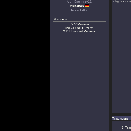
abgefeierte
Arch Enemy (+21)
München
Rose Tattoo
Statistics
6972 Reviews
458 Classic Reviews
284 Unsigned Reviews
Trackliste
Tra