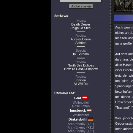
SiteNews
Review
Death Dealer
Auch wenn i
Reign Of Steel
nichts an d
Review
messen lass
Audrey Horne
Achilles
ganz große Z
Special
In Extremo
Auf dem mit
durchaus die
Review
alten Hasen
North Sea Echoes
How To Cast A Shadow
einer Brachi
trotz der w
Review
Ignition
um sich zu
All Will Die
Spannungs
betonhaften
Upcoming Live
mit denen u
Graz
Umschmeiche
Wolfmother
Rose Tattoo
"Tsunami"
,
"
Innsbruck
Wolfmother
Wer jedoch
Dinkelsbühl
Geburtsstät
Arch Enemy (+21)
Arch Enemy (+21)
oder andere
Arch Enemy (+21)