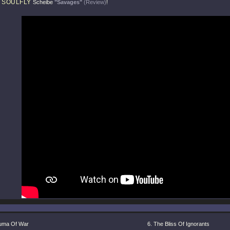
SOULFLY
n
Scheibe
"Savages"
(Review)
!
uma Of War
The Bliss Of Ignorants