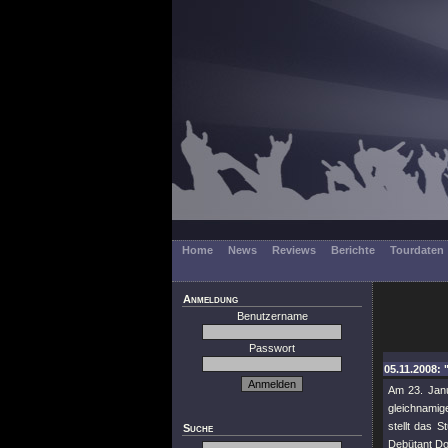
Home
News
Reviews
Berichte
Tourdaten
Anmeldung
Benutzername
Passwort
05.11.2008:
Am 23. Janu
gleichnamig
stellt das 
Suche
Debütant Do