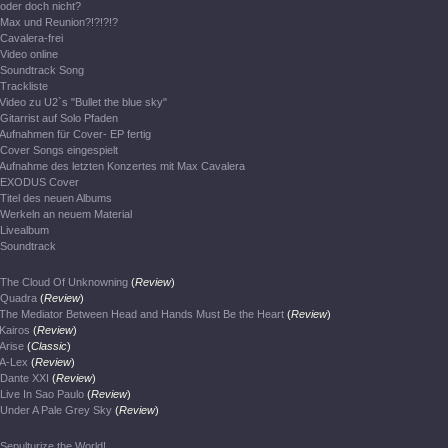
oder doch nicht?
Max und Reunion?!?!?!?
Cavalera-frei
Video online
Soundtrack Song
Trackliste
Video zu U2`s "Bullet the blue sky"
Gitarrist auf Solo Pfaden
Aufnahmen für Cover- EP fertig
Cover Songs eingespielt
Aufnahme des letzten Konzertes mit Max Cavalera
EXODUS Cover
Titel des neuen Albums
Werkeln an neuem Material
Livealbum
Soundtrack
The Cloud Of Unknowning
(
Review
)
Quadra
(
Review
)
The Mediator Between Head and Hands Must Be the Heart
(
Review
)
Kairos
(
Review
)
Arise
(
Classic
)
A-Lex
(
Review
)
Dante XXI
(
Review
)
Live In Sao Paulo
(
Review
)
Under A Pale Grey Sky
(
Review
)
Sepulturize the World!