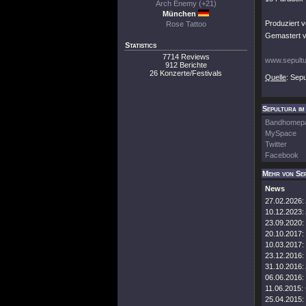
Arch Enemy (+21)
München
Produziert 
Rose Tattoo
Gemastert v
Statistics
7714 Reviews
www.sepultu
912 Berichte
26 Konzerte/Festivals
Quelle
: Sepu
Sepultura im
Bandhomep
MySpace
Twitter
Facebook
Mehr von Se
News
27.02.2026:
10.12.2023:
23.09.2020:
20.10.2017:
10.03.2017:
23.12.2016:
31.10.2016:
06.06.2016:
11.06.2015:
25.04.2015: