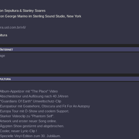
von Sepultura & Stanley Soares
on George Marino im Sterling Sound Studio, New York
ra.uol.com.br/v6/
ltura
 Internet
age
pultura
Album-Appetizer mit "The Place" Video
Abschiedstour und Auflösung nach 40 JAhren
"Guardians Of Earth" Umweltschutz-Clip
Europatour mit Goatwhore, Obscura und Fit For An Autopsy
Europa Tour mit Ö-Show und coolem Support.
Starker Videoclip zu "Phantom Self".
Artwork und erster neuer Song online.
Ägypten Show gestürmt und abgebrochen.
Cooler, neuer Lyric-Clip !
Spezielle Vinyl-Edition zum 30. Jubiläum.