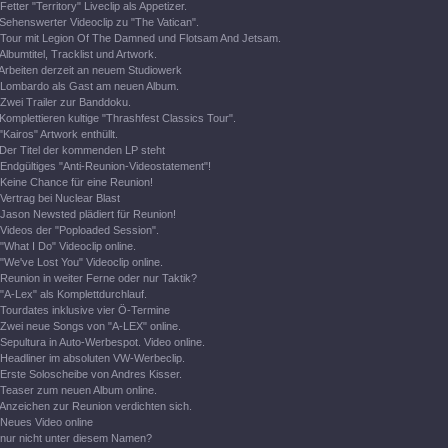
Fetter "Territory" Liveclip als Appetizer.
Sehenswerter Videoclip zu "The Vatican".
Tour mit Legion Of The Damned und Flotsam And Jetsam.
Albumtitel, Tracklist und Artwork.
Arbeiten derzeit an neuem Studiowerk
Lombardo als Gast am neuen Album.
Zwei Trailer zur Banddoku.
Komplettieren kultige "Thrashfest Classics Tour".
"Kairos" Artwork enthüllt.
Der Titel der kommenden LP steht
Endgültiges "Anti-Reunion-Videostatement"!
Keine Chance für eine Reunion!
Vertrag bei Nuclear Blast
Jason Newsted plädiert für Reunion!
Videos der "Poploaded Session".
"What I Do" Videoclip online.
"We've Lost You" Videoclip online.
Reunion in weiter Ferne oder nur Taktik?
"A-Lex" als Komplettdurchlauf.
Tourdates inklusive vier Ö-Termine
Zwei neue Songs von "A-LEX" online.
Sepultura in Auto-Werbespot. Video online.
Headliner im absoluten VW-Werbeclip.
Erste Soloscheibe von Andres Kisser.
Teaser zum neuen Album online.
Anzeichen zur Reunion verdichten sich.
Neues Video online
nur nicht unter diesem Namen?