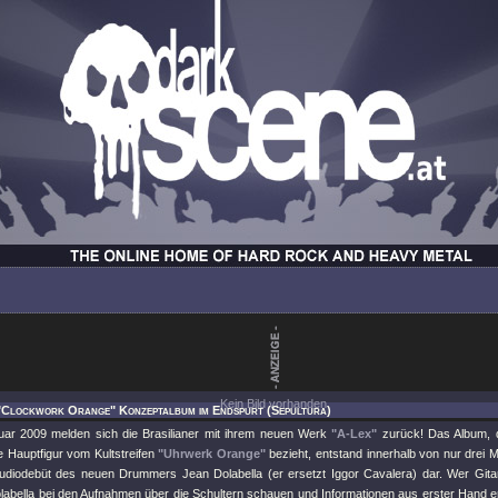
Kein Bild vorhanden.
 "Clockwork Orange" Konzeptalbum im Endspurt (Sepultura)
ar 2009 melden sich die Brasilianer mit ihrem neuen Werk
"A-Lex"
zurück! Das Album, d
e Hauptfigur vom Kultstreifen
"Uhrwerk Orange"
bezieht, entstand innerhalb von nur drei 
Studiodebüt des neuen Drummers Jean Dolabella (er ersetzt Iggor Cavalera) dar. Wer Gita
labella bei den Aufnahmen über die Schultern schauen und Informationen aus erster Hand er