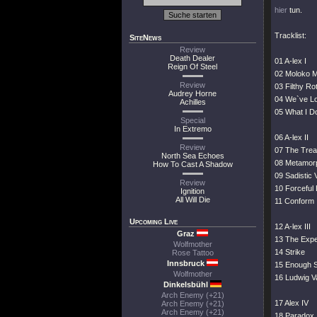
hier
tun.
Tracklist:
SiteNews
Review
Death Dealer
01 A-lex I
Reign Of Steel
02 Moloko 
Review
03 Filthy Ro
Audrey Horne
04 We`ve Lo
Achilles
05 What I D
Special
In Extremo
06 A-lex II
Review
07 The Trea
North Sea Echoes
08 Metamor
How To Cast A Shadow
09 Sadistic 
Review
10 Forceful
Ignition
All Will Die
11 Conform
Upcoming Live
12 A-lex III
Graz
13 The Expe
Wolfmother
14 Strike
Rose Tattoo
Innsbruck
15 Enough S
Wolfmother
16 Ludwig V
Dinkelsbühl
Arch Enemy (+21)
17 Alex IV
Arch Enemy (+21)
Arch Enemy (+21)
18 Paradox