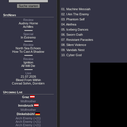
01. Machine Messiah
02. I Am The Enemy
SiteNews
03. Phantom Self
Review
Audrey Horne
04. Alethea
Achilles
05. Iceberg Dances
Special
06. Sworn Oath
In Extremo
07. Resistant Parasites
Review
08. Silent Violence
North Sea Echoes
09. Vandals Nest
How To Cast A Shadow
10. Cyber God
Review
Ignition
All Will Die
Live
21.07.2026
Bleed From Within
Conrad Sohm, Dornbirn
Upcoming Live
Graz
Wolfmother
Innsbruck
Wolfmother
Dinkelsbühl
Arch Enemy (+21)
Arch Enemy (+21)
Arch Enemy (+21)