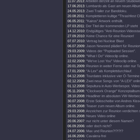
11.07.2013:
Arbeiten derzeit an neuem Studiowe
17.06.2013:
Lombardo als Gast am neuen Albu
24.05.2013:
Zwei Trailer zur Banddoku.
20.08.2011:
Komplettieren kultige "Thrashfest C
06.05.2011:
"Kairos" Artwork enthüllt.
07.03.2011:
Der Titel der kommenden LP steht
14.12.2010:
Endgültiges "Anti-Reunion-Videosta
27.09.2010:
Keine Chance für eine Reunion!
07.07.2010:
Vertrag bei Nuclear Blast
06.07.2009:
Jason Newsted plädiert für Reunion
29.03.2009:
Videos der "Poploaded Session".
13.03.2009:
"What I Do" Videoclip online.
22.02.2009:
"We've Lost You" Videoclip online.
20.01.2009:
Reunion in weiter Ferne oder nur T
17.01.2009:
"A-Lex" als Komplettdurchlauf.
04.12.2008:
Tourdates inklusive vier Ö-Termine
02.12.2008:
Zwei neue Songs von "A-LEX" onlin
01.12.2008:
Sepultura in Auto-Werbespot. Video 
05.11.2008:
"Clockwork Orange" Konzeptalbum
28.10.2008:
Headliner im absoluten VW-Werbecl
30.07.2008:
Erste Soloscheibe von Andres Kisse
26.05.2008:
Teaser zum neuen Album online.
29.03.2008:
Anzeichen zur Reunion verdichten s
10.01.2008:
Neues Video online
20.06.2007:
nur nicht unter diesem Namen?
06.09.2006:
oder doch nicht?
24.07.2006:
Max und Reunion?!?!?!?
16.06.2006:
Cavalera-frei