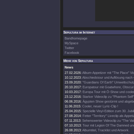
Sepultura im Internet
Bandhomepage
MySpace
Twitter
Facebook
Mehr von Sepultura
News
27.02.2026:
Album-Appetizer mit "The Place" Vi
10.12.2023:
Abschiedstour und Auflösung nach
23.09.2020:
"Guardians Of Earth" Umweltschutz
20.10.2017:
Europatour mit Goatwhore, Obscura
10.03.2017:
Europa Tour mit Ö-Show und coole
23.12.2016:
Starker Videoclip zu "Phantom Self"
06.06.2016:
Ägypten Show gestürmt und abgeb
11.06.2015:
Cooler, neuer Lyric-Clip !
25.04.2015:
Spezielle Vinyl-Edition zum 30. Jub
27.08.2014:
Fetter "Territory" Liveclip als Appeti
07.11.2013:
Sehenswerter Videoclip zu "The Vat
07.10.2013:
Tour mit Legion Of The Damned un
26.08.2013:
Albumtitel, Tracklist und Artwork.