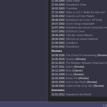
27.04.2004:
Video online
17.02.2003:
Soundtrack Song
10.02.2003:
Trackliste
27.11.2002:
Video zu U2`s "Bullet the blue sky"
15.09.2002:
Gitarrist auf Solo Pfaden
08.08.2002:
Aufnahmen für Cover- EP fertig
18.07.2002:
Cover Songs eingespielt
13.07.2002:
Aufnahme des letzten Konzertes mi
03.07.2002:
EXODUS Cover
29.06.2002:
Titel des neuen Albums
28.06.2002:
Werkeln an neuem Material
12.06.2002:
Livealbum
23.04.2002:
Soundtrack
Reviews
24.06.2026:
The Cloud Of Unknowning
(
Review
10.05.2020:
Quadra
(
Review
)
22.11.2013:
The Mediator Between Head and Ha
20.07.2011:
Kairos
(
Review
)
20.12.2009:
Arise
(
Classic
)
25.01.2009:
A-Lex
(
Review
)
10.03.2006:
Dante XXI
(
Review
)
18.01.2006:
Live In Sao Paulo
(
Review
)
26.09.2002:
Under A Pale Grey Sky
(
Review
)
Interviews
12.01.2012:
Sepulturize the World!
© D