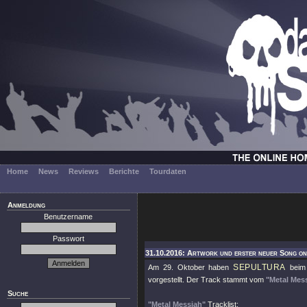
Home
News
Reviews
Berichte
Tourdaten
Anmeldung
Benutzername
Passwort
31.10.2016: Artwork und erster neuer Song onl
SEPULTURA
Am 29. Oktober haben
beim 
vorgestellt. Der Track stammt vom
"Metal Mes
Suche
"Metal Messiah"
Tracklist: